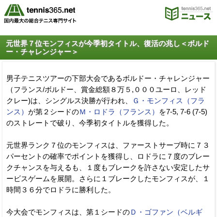
元世界７位モンフィスが今季初タイトル、復活の兆し＜ボルド
ー・チャレンジャー＞
男子テニスツアーの下部大会であるボルドー・チャレンジャー
（フランス/ボルドー、賞金総額８万５,０００ユーロ、レッド
クレー)は、シングルス決勝が行われ、
Ｇ・モンフィス（フラ
ンス）
が第２シードの
Ｍ・ロドラ（フランス）
を7-5, 7-6 (7-5)
のストレートで破り、今季初タイトルを獲得した。
元世界ランク７位のモンフィスは、ファーストサーブ時に７３
パーセントの確率でポイントを獲得し、ロドラに７度のブレー
クチャンスを与えるも、１度もブレークを許さない安定したサ
ービスゲームを展開。さらに１ブレークしたモンフィスが、１
時間３６分でロドラに勝利した。
今大会でモンフィスは、第１シードの
Ｄ・ゴファン（ベルギ