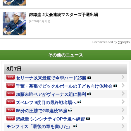
錦織圭 2大会連続マスターズ予選出場
(2026年8月1日)
Recommended by
その他のニュース
8月7日
セリーナ以来最速で今季ハード25勝
千葉・幕張でピックルボールの子ども向け体験会
加藤未唯ペアがヴィーナス組に勝利
ズベレフ 9度目の最終戦出場へ
66分の圧勝で2年連続16強
錦織圭 シンシナティOP予選へ練習
モンフィス「最後の章を書けた」