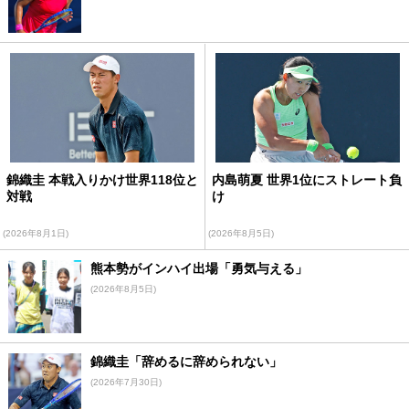
錦織圭 本戦入りかけ世界118位と
内島萌夏 世界1位にストレート負
対戦
け
(2026年8月1日)
(2026年8月5日)
熊本勢がインハイ出場「勇気与える」
(2026年8月5日)
錦織圭「辞めるに辞められない」
(2026年7月30日)