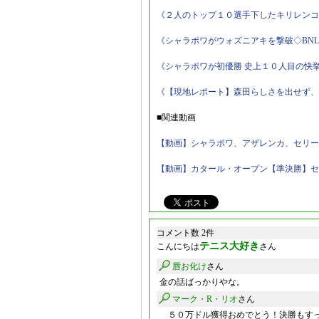
《２人のトップ１０選手下したキリレンコ
《シャラポワがウォズニアキを撃破◇BN
《シャラポワが初優勝 史上１０人目の快
《【現地レポート】森田らしさを出せず、
■関連動画
【動画】シャラポワ、アザレンカ、セリー
【動画】カタール・オープン【準決勝】セリ
コメント数 2件
テニス大好き
こんにちは
さん
唇お化け
さん
金の話ばっかりやな。
マーク・R・リオ
さん
５０万ドル獲得おめでとう！決勝もすっ