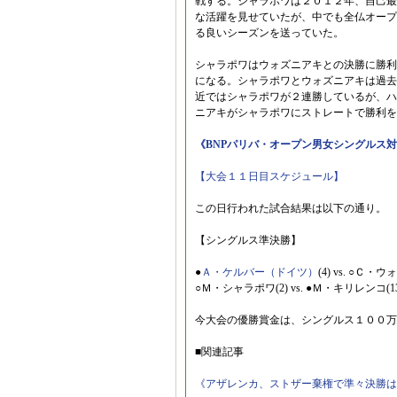
戦する。シャラポワは２０１２年、自己最
な活躍を見せていたが、中でも全仏オープ
る良いシーズンを送っていた。
シャラポワはウォズニアキとの決勝に勝利
になる。シャラポワとウォズニアキは過去
近ではシャラポワが２連勝しているが、ハ
ニアキがシャラポワにストレートで勝利を
《BNPパリバ・オープン男女シングルス
【大会１１日目スケジュール】
この日行われた試合結果は以下の通り。
【シングルス準決勝】
●
Ａ・ケルバー（ドイツ）
(4) vs. ○Ｃ・ウォズ
○Ｍ・シャラポワ(2) vs. ●Ｍ・キリレンコ(13) 6
今大会の優勝賞金は、シングルス１００万
■関連記事
《アザレンカ、ストザー棄権で準々決勝は