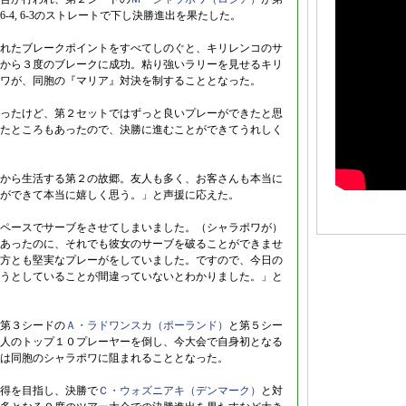
6-4, 6-3のストレートで下し決勝進出を果たした。
れたブレークポイントをすべてしのぐと、キリレンコのサ
から３度のブレークに成功。粘り強いラリーを見せるキリ
ワが、同胞の『マリア』対決を制することとなった。
ったけど、第２セットではずっと良いプレーができたと思
たところもあったので、決勝に進むことができてうれしく
から生活する第２の故郷。友人も多く、お客さんも本当に
ができて本当に嬉しく思う。」と声援に応えた。
ペースでサーブをさせてしまいました。（シャラポワが）
あったのに、それでも彼女のサーブを破ることができませ
方とも堅実なプレーがをしていました。ですので、今日の
うとしていることが間違っていないとわかりました。」と
第３シードの
Ａ・ラドワンスカ（ポーランド）
と第５シー
人のトップ１０プレーヤーを倒し、今大会で自身初となる
は同胞のシャラポワに阻まれることとなった。
得を目指し、決勝で
Ｃ・ウォズニアキ（デンマーク）
と対