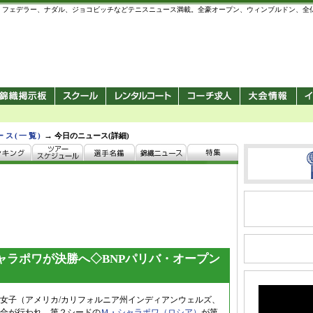
 錦織圭、フェデラー、ナダル、ジョコビッチなどテニスニュース満載。全豪オープン、ウィンブルドン、
→
ース(一覧)
今日のニュース(詳細)
ャラポワが決勝へ◇BNPパリバ・オープン
ン女子（アメリカ/カリフォルニア州インディアンウェルズ、
合が行われ、第２シードの
Ｍ・シャラポワ（ロシア）
が第