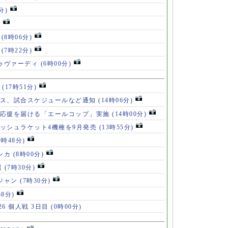
分)
)
」
(8時06分)
破
(7時22分)
ドゥヴァーディ
(6時00分)
」
(17時51分)
ース、試合スケジュールなど通知
(14時06分)
の応援を届ける「エールコップ」実施
(14時00分)
ッシュラケット4機種を9月発売
(13時55分)
9時48分)
ンカ
(8時00分)
退
(7時30分)
ロジャン
(7時30分)
58分)
6 個人戦 3日目
(0時00分)