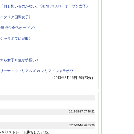
「何も怖いものがない」◇BNPパリバ・オープン女子》
Lイタリア国際女子》
挙達成◇全仏オープン》
シャラポワに完敗》
ナら女子８強が勢揃い！
ーナ・ウィリアムズ vs マリア・シャラポワ
（2013年3月16日19時23分）
2013-03-17 07:56:22
2013-03-16 20:03:30
きりストレート勝ちしたいね。