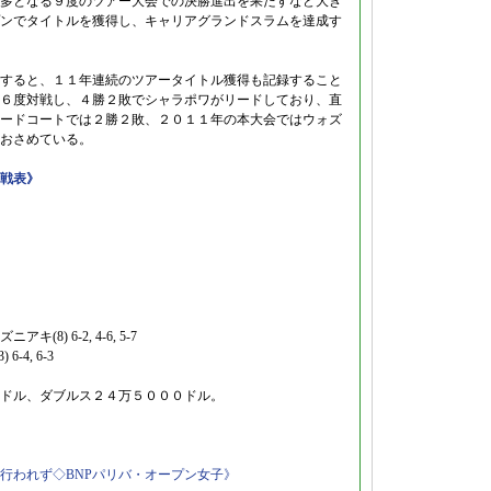
多となる９度のツアー大会での決勝進出を果たすなど大き
ンでタイトルを獲得し、キャリアグランドスラムを達成す
すると、１１年連続のツアータイトル獲得も記録すること
６度対戦し、４勝２敗でシャラポワがリードしており、直
ードコートでは２勝２敗、２０１１年の本大会ではウォズ
おさめている。
対戦表》
ニアキ(8) 6-2, 4-6, 5-7
-4, 6-3
ドル、ダブルス２４万５０００ドル。
行われず◇BNPパリバ・オープン女子》