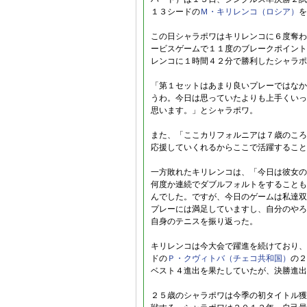
１３シードの
Ｍ・キリレンコ（ロシア）
を
この日シャラポワはキリレンコに６度奪わ
ービスゲームで１１度のブレークポイント
レンコに１時間４２分で勝利したシャラポ
「第１セットはあまり良いプレーではなか
うわ。今日は思っていたよりも上手くいっ
思います。」とシャラポワ。
また、「ここカリフォルニアは７歳のころ
応援していくれるからここで活躍すること
一方敗れたキリレンコは、「今日は彼女の
何度か連続でダブルフォルトをすることも
んでした。ですが、今日のゲームは私達双
プレーには満足していますし、自分のやろ
自身のテニスを振り返った。
キリレンコは今大会で躍進を続けており、
ドの
Ｐ・クヴィトバ（チェコ共和国）
の２
ベスト４進出を果たしていたが、決勝進出
２５歳のシャラポワは今季の初タイトル獲