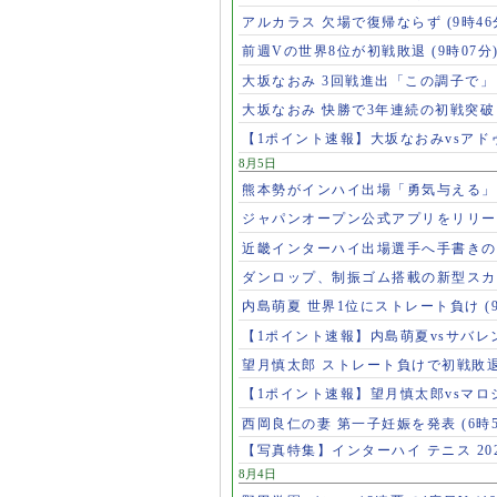
アルカラス 欠場で復帰ならず
(9時46
前週Vの世界8位が初戦敗退
(9時07分
大坂なおみ 3回戦進出「この調子で
大坂なおみ 快勝で3年連続の初戦突
【1ポイント速報】大坂なおみvsア
8月5日
熊本勢がインハイ出場「勇気与える
ジャパンオープン公式アプリをリリ
近畿インターハイ出場選手へ手書き
ダンロップ、制振ゴム搭載の新型スカ
内島萌夏 世界1位にストレート負け
(
【1ポイント速報】内島萌夏vsサバレ
望月慎太郎 ストレート負けで初戦敗
【1ポイント速報】望月慎太郎vsマ
西岡良仁の妻 第一子妊娠を発表
(6時
【写真特集】インターハイ テニス 202
8月4日