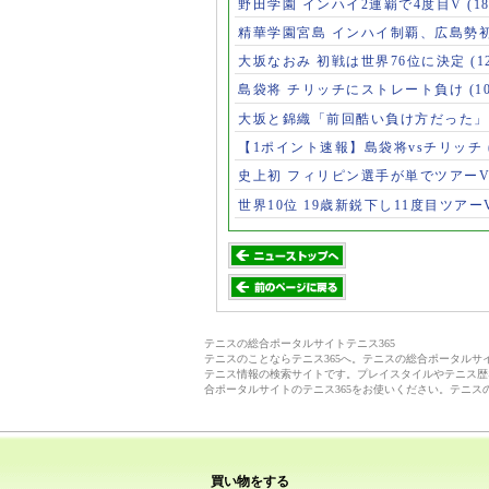
野田学園 インハイ2連覇で4度目V
(1
精華学園宮島 インハイ制覇、広島勢
大坂なおみ 初戦は世界76位に決定
(1
島袋将 チリッチにストレート負け
(1
大坂と錦織「前回酷い負け方だった
【1ポイント速報】島袋将vsチリッチ
史上初 フィリピン選手が単でツアー
世界10位 19歳新鋭下し11度目ツアー
テニスの総合ポータルサイトテニス365
テニスのことならテニス365へ。テニスの総合ポータル
テニス情報の検索サイトです。プレイスタイルやテニス歴
合ポータルサイトのテニス365をお使いください。テニス
買い物をする