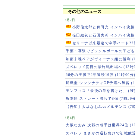
その他のニュース
8月7日
小野倫太郎と稗田光 インハイ決
窪田結衣と石田実莉 インハイ決
セリーナ以来最速で今季ハード2
千葉・幕張でピックルボールの子ど
加藤未唯ペアがヴィーナス組に勝利
(
ズベレフ 9度目の最終戦出場へ
(13時
66分の圧勝で2年連続16強
(11時00分
錦織圭 シンシナティOP予選へ練習
(
モンフィス「最後の章を書けた」
(9
坂本怜 ストレート勝ちで8強
(7時59
【告知】大坂なおみvsメルテンス
(7
8月6日
大坂なおみ 次戦の相手は世界24位
(1
ズベレフ まさかの逆転負けで初戦敗