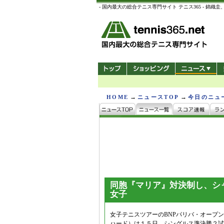
- 国内最大の総合テニス専門サイト テニス365 -
→
→
HOME
ニュースTOP
今日のニュ
同胞『マリア』対決制し、シ
女子
女子テニスツアーのBNPパリバ・オープ
ハード）は１５日、シングルス準決勝２試