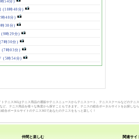
8時54分)
初
(18時48分)
2時48分)
0時38分)
」
(9時29分)
(7時30分)
V
(7時03分)
V
(5時54分)
サイトテニス365はテニス用品の通販やテニスニュースからテニスコート、テニススクールなどのテニ
など、テニス用品を様々な角度から探すこともできます。テニスの総合ポータルサイトをお探しな
の総合ポータルサイトのテニス365であなたのテニスをもっと楽しく！
仲間と楽しむ
関連サイ