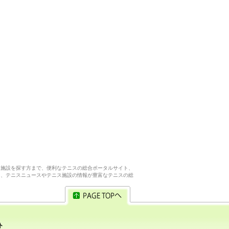
ス施設を探す方まで、便利なテニスの総合ポータルサイト、
ら、テニスニュースやテニス施設の情報が豊富なテニスの総
ト