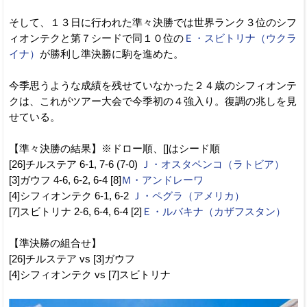
そして、１３日に行われた準々決勝では世界ランク３位のシフ
ィオンテクと第７シードで同１０位の
Ｅ・スビトリナ（ウクラ
イナ）
が勝利し準決勝に駒を進めた。
今季思うような成績を残せていなかった２４歳のシフィオンテ
クは、これがツアー大会で今季初の４強入り。復調の兆しを見
せている。
【準々決勝の結果】※ドロー順、[]はシード順
[26]チルステア 6-1, 7-6 (7-0)
Ｊ・オスタペンコ（ラトビア）
[3]ガウフ 4-6, 6-2, 6-4 [8]
Ｍ・アンドレーワ
[4]シフィオンテク 6-1, 6-2
Ｊ・ペグラ（アメリカ）
[7]スビトリナ 2-6, 6-4, 6-4 [2]
Ｅ・ルバキナ（カザフスタン）
【準決勝の組合せ】
[26]チルステア vs [3]ガウフ
[4]シフィオンテク vs [7]スビトリナ