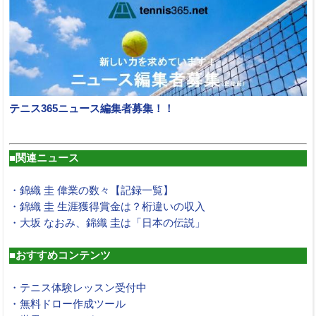
テニス365ニュース編集者募集！！
■関連ニュース
・錦織 圭 偉業の数々【記録一覧】
・錦織 圭 生涯獲得賞金は？桁違いの収入
・大坂 なおみ、錦織 圭は「日本の伝説」
■おすすめコンテンツ
・テニス体験レッスン受付中
・無料ドロー作成ツール