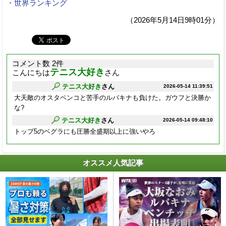
・世界ランキング
（2026年5月14日9時01分）
コメント数 2件
テニス大好き
こんにちは
さん
テニス大好き
さん
2026-05-14 11:39:51
大天敵のオスタペンコと苦手のルバキナも負けた。ガウフと決勝か
な?
テニス大好き
さん
2026-05-14 09:48:10
トップ5のベグラにも圧勝全盛期以上に強いやろ
オススメ人気記事