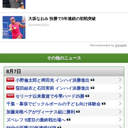
大坂なおみ 快勝で3年連続の初戦突破
(2026年8月6日)
Recommended by
その他のニュース
8月7日
小野倫太郎と稗田光 インハイ決勝進出
窪田結衣と石田実莉 インハイ決勝進出
セリーナ以来最速で今季ハード25勝
千葉・幕張でピックルボールの子ども向け体験会
加藤未唯ペアがヴィーナス組に勝利
ズベレフ 9度目の最終戦出場へ