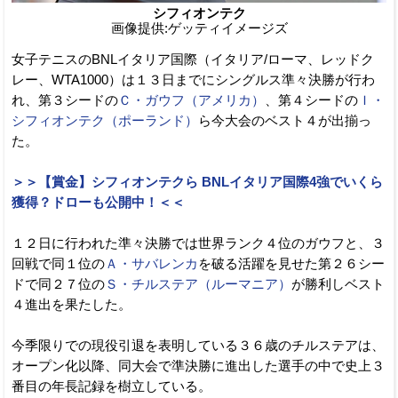
シフィオンテク
画像提供:ゲッティイメージズ
女子テニスのBNLイタリア国際（イタリア/ローマ、レッドク
レー、WTA1000）は１３日までにシングルス準々決勝が行わ
れ、第３シードの
Ｃ・ガウフ（アメリカ）
、第４シードの
Ｉ・
シフィオンテク（ポーランド）
ら今大会のベスト４が出揃っ
た。
＞＞【賞金】シフィオンテクら BNLイタリア国際4強でいくら
獲得？ドローも公開中！＜＜
１２日に行われた準々決勝では世界ランク４位のガウフと、３
回戦で同１位の
Ａ・サバレンカ
を破る活躍を見せた第２６シー
ドで同２７位の
Ｓ・チルステア（ルーマニア）
が勝利しベスト
４進出を果たした。
今季限りでの現役引退を表明している３６歳のチルステアは、
オープン化以降、同大会で準決勝に進出した選手の中で史上３
番目の年長記録を樹立している。