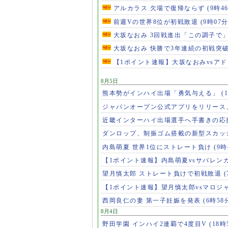
アルカラス 欠場で復帰ならず
(9時4
前週Vの世界8位が初戦敗退
(9時07分
大坂なおみ 3回戦進出「この調子で
大坂なおみ 快勝で3年連続の初戦突
【1ポイント速報】大坂なおみvsア
8月5日
熊本勢がインハイ出場「勇気与える」
(
ジャパンオープン公式アプリをリリース
近畿インターハイ出場選手へ手書きの応
ダンロップ、制振ゴム搭載の新型スカッ
内島萌夏 世界1位にストレート負け
(9時
【1ポイント速報】内島萌夏vsサバレン
望月慎太郎 ストレート負けで初戦敗退
【1ポイント速報】望月慎太郎vsマロジ
西岡良仁の妻 第一子妊娠を発表
(6時58
8月4日
野田学園 インハイ2連覇で4度目V
(18時