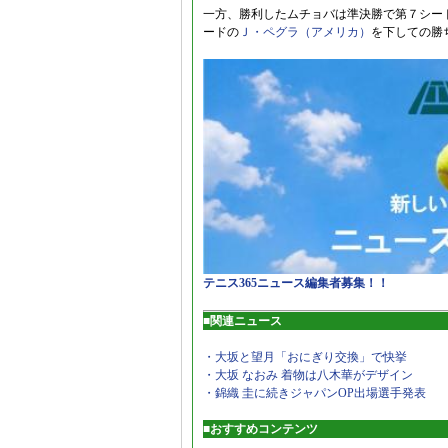
一方、勝利したムチョバは準決勝で第７シー
ードの
Ｊ・ペグラ（アメリカ）
を下しての勝
テニス365ニュース編集者募集！！
■関連ニュース
・大坂と望月「おにぎり交換」で快挙
・大坂 なおみ 着物は八木華がデザイン
・錦織 圭に続きジャパンOP出場選手発表
■おすすめコンテンツ