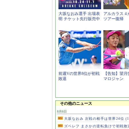
大坂なおみ選手 出場表
アルカラス 4
明 チケット先行販売中
ツアー復帰
前週Vの世界8位が初戦
【告知】望月慎
敗退
マロジャン
その他のニュース
8月6日
大坂なおみ 次戦の相手は世界24位
(
ズベレフ まさかの逆転負けで初戦敗