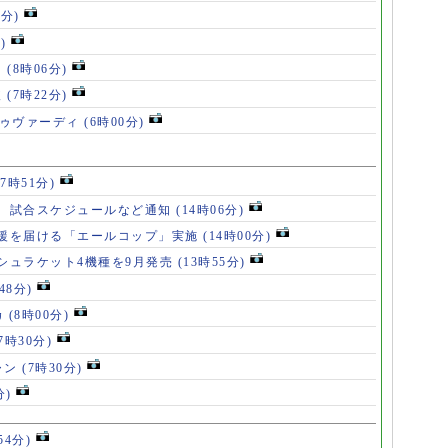
6分)
)
」
(8時06分)
破
(7時22分)
ドゥヴァーディ
(6時00分)
17時51分)
、試合スケジュールなど通知
(14時06分)
援を届ける「エールコップ」実施
(14時00分)
シュラケット4機種を9月発売
(13時55分)
48分)
カ
(8時00分)
(7時30分)
ャン
(7時30分)
分)
54分)