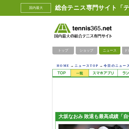
総合テニス専門サイト「テ
国内最大
トップ
ショップ
ニュース
ド
→
→
HOME
ニュースTOP
今日のニュース
大坂なおみ 敗退も最高成績「自