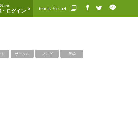
65.net
tennis 365.net
録・ログイン
ント
サークル
ブログ
留学