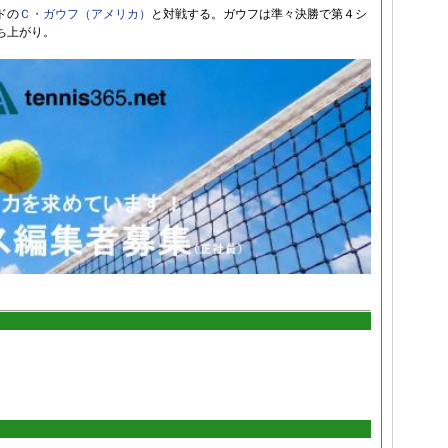
ドの
Ｃ・ガウフ（アメリカ）
と対戦する。ガウフは準々決勝で第４シ
ち上がり。