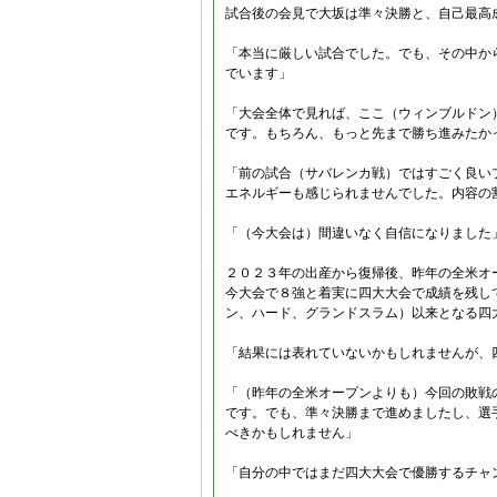
試合後の会見で大坂は準々決勝と、自己最高
「本当に厳しい試合でした。でも、その中か
でいます」
「大会全体で見れば、ここ（ウィンブルドン
です。もちろん、もっと先まで勝ち進みたか
「前の試合（サバレンカ戦）ではすごく良い
エネルギーも感じられませんでした。内容の
「（今大会は）間違いなく自信になりました
２０２３年の出産から復帰後、昨年の全米オ
今大会で８強と着実に四大大会で成績を残し
ン、ハード、グランドスラム）以来となる四
「結果には表れていないかもしれませんが、
「（昨年の全米オープンよりも）今回の敗戦
です。でも、準々決勝まで進めましたし、選
べきかもしれません」
「自分の中ではまだ四大大会で優勝するチャ