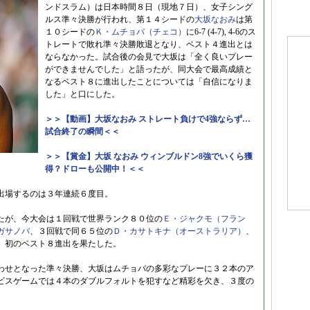
ンドスラム）は日本時間８日（現地７日）、女子シング
ルス準々決勝が行われ、第１４シードの
大坂なおみ
は第
１０シードの
Ｋ・ムチョバ（チェコ）
に6-7 (4-7), 4-6のス
トレートで敗れ準々決勝敗退となり、ベスト４進出とは
ならなかった。試合後の会見で大坂は「全く良いプレー
ができませんでした」と語ったが、同大会で最高成績と
なるベスト８に進出したことについては「自信になりま
した」と口にした。
＞＞【動画】大坂なおみ ストレート負けで4強ならず…
試合終了の瞬間＜＜
＞＞【賞金】大坂 なおみ ウィンブルドン8強でいくら獲
得？ドローも公開中！＜＜
出場するのは３年連続６度目。
たが、今大会は１回戦で世界ランク８０位の
Ｅ・ジャクモ（フラン
ガサノバ
、３回戦で同６５位の
Ｄ・カサトキナ（オーストラリア）
、
、初のベスト８進出を果たした。
わせとなった準々決勝、大坂はムチョバの多彩なプレーに３２本のア
ビスゲームでは４本のダブルフォルトを犯すなど精彩を欠き、３度の