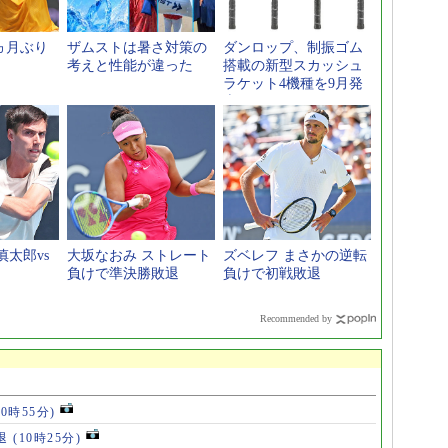
ヵ月ぶり
ザムストは暑さ対策の
ダンロップ、制振ゴム
考えと性能が違った
搭載の新型スカッシュ
ラケット4機種を9月発
売
太郎vs
大坂なおみ ストレート
ズベレフ まさかの逆転
負けで準決勝敗退
負けで初戦敗退
Recommended by
10時55分)
退
(10時25分)