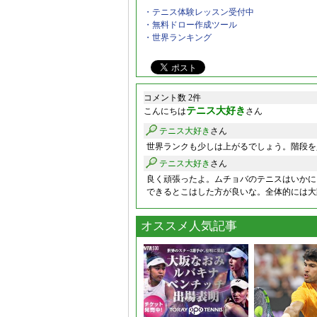
・テニス体験レッスン受付中
・無料ドロー作成ツール
・世界ランキング
コメント数 2件
テニス大好き
こんにちは
さん
テニス大好き
さん
世界ランクも少しは上がるでしょう。階段を
テニス大好き
さん
良く頑張ったよ。ムチョバのテニスはいかに
できるとこはした方が良いな。全体的には大
オススメ人気記事