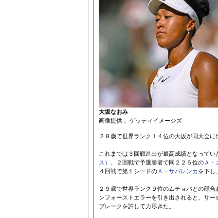
大坂なおみ
画像提供： ゲッティイメージズ
２８歳で世界ランク１４位の大坂が同大会に
これまでは３回戦進出が最高成績となってい
ス）
、２回戦で予選勝者で同２２５位の
Ａ・
４回戦で第１シードの
Ａ・サバレンカ
を下し
２９歳で世界ランク９位のムチョバとの顔合
ンフォーストエラーを引き出されると、サー
ブレークを許して力尽きた。