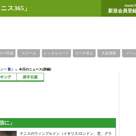
tennis3
ニス365」
新規会員登
ロー作成
スクール
レンタルコート
コーチ求人
大会情報
イベ
→
(一覧)
今日のニュース(詳細)
信に」
テニスのウィンブルドン（イギリス/ロンドン、芝、グラ