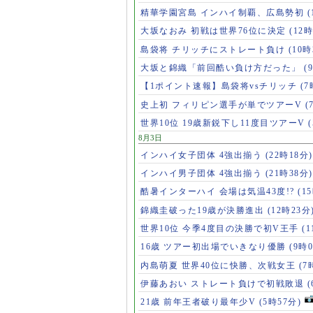
精華学園宮島 インハイ制覇、広島勢初
(
大坂なおみ 初戦は世界76位に決定
(12時
島袋将 チリッチにストレート負け
(10時
大坂と錦織「前回酷い負け方だった」
(
【1ポイント速報】島袋将vsチリッチ
(7
史上初 フィリピン選手が単でツアーV
(
世界10位 19歳新鋭下し11度目ツアーV
8月3日
インハイ女子団体 4強出揃う
(22時18分)
インハイ男子団体 4強出揃う
(21時38分)
酷暑インターハイ 会場は気温43度!?
(1
錦織圭破った19歳が決勝進出
(12時23分
世界10位 今季4度目の決勝で初V王手
(
16歳 ツアー初出場でいきなり優勝
(9時
内島萌夏 世界40位に快勝、次戦女王
(7
伊藤あおい ストレート負けで初戦敗退
21歳 前年王者破り最年少V
(5時57分)