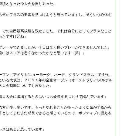
成績となった今大会を振り返った。
ら何かプラスの要素を見つけようと思っていますし、そういう心構え
）での自己最高成績を残せました。それは自分にとってプラスなこと
ったですけどね」
プレーができましたが、今日は全く良いプレーができませんでした。
割にはスコアは悪くなかったかなと思います（笑）」
」
ープン（アメリカ/ニューヨーク、ハード、グランドスラム）で４強、
ている大坂は、２０２１年の全豪オープン（オーストラリア/メルボル
大大会制覇についても言及した。
四大大会に出場するときはいつも優勝するつもりで臨んでいます」
の方が少し辛いです。もっとやれることがあったような気がするから
手としてまだまだ成長できると感じているので、ポジティブに捉える
ンスはあると思っています」