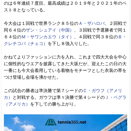
のは６年連続７度目。最高成績は２０１９年と２０２１年のベ
スト８となっている。
今大会は１回戦で世界ランク８５位の
Ａ・ザハロバ
、２回戦で
同６４位の
ザン・シュアイ（中国）
、３回戦で予選勝者で同１
６４位の
Ｍ・サワンカエウ（タイ）
、４回戦で同３８位の
Ｂ・
クレチコバ（チェコ）
を下し８強入りした。
かねてよりファッションに力を入れ、これまで四大大会を中心
に個性的なウエアを披露してきた大坂だが、迎えたこの日の大
一番にも今大会着用している着物をモチーフとした衣装の帯を
つけ登場し会場を沸かせた。
この試合の勝者は準決勝で第７シードの
Ｃ・ガウフ（アメリ
カ）
と対戦する。ガウフは準々決勝で第４シードの
Ｊ・ペグラ
（アメリカ）
を下しての勝ち上がり。