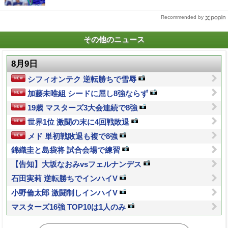
Recommended by
その他のニュース
8月9日
シフィオンテク 逆転勝ちで雪辱
加藤未唯組 シードに屈し8強ならず
19歳 マスターズ3大会連続で8強
世界1位 激闘の末に4回戦敗退
メド 単初戦敗退も複で8強
錦織圭と島袋将 試合会場で練習
【告知】大坂なおみvsフェルナンデス
石田実莉 逆転勝ちでインハイV
小野倫太郎 激闘制しインハイV
マスターズ16強 TOP10は1人のみ