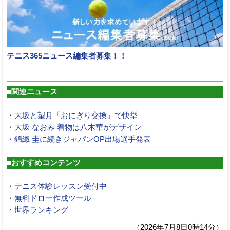
テニス365ニュース編集者募集！！
■関連ニュース
・大坂と望月「おにぎり交換」で快挙
・大坂 なおみ 着物は八木華がデザイン
・錦織 圭に続きジャパンOP出場選手発表
■おすすめコンテンツ
・テニス体験レッスン受付中
・無料ドロー作成ツール
・世界ランキング
（2026年7月8日0時14分）