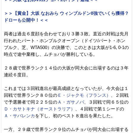
＞＞【賞金】大坂 なおみら ウィンブルドン8強でいくら獲得？
ドローも公開中！＜＜
両者は過去６度顔を合わせており３勝３敗。直近の対戦は先月
行われたバート・ホンブルクオープン（ドイツ/バート・ホン
ブルク、芝、WTA500）の決勝で、このときは大坂が1-6, 0-1の
時点で途中棄権し、ムチョバが勝利している。
２８歳で世界ランク１４位の大坂が同大会に出場するのは３年
連続６度目。
これまでは３回戦進出が最高成績となっていたが、今大会は１
回戦で世界ランク８０位の
Ｅ・ジャクモ（フランス）
、２回戦
で予選勝者で同２２５位の
Ａ・ガサノバ
、３回戦で同６５位の
Ｄ・カサトキナ（オーストラリア）
、４回戦で第１シードの
Ａ・サバレンカ
を下し、初のベスト８進出を果たした。
一方、２９歳で世界ランク９位のムチョバが同大会に出場する