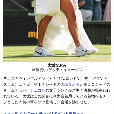
大坂なおみ
画像提供:ゲッティイメージズ
テニスのウィンブルドン（イギリス/ロンドン、芝、グランド
スラム）は７日、第１４シードの
大坂なおみ
と第１０シードの
Ｋ・ムチョバ（チェコ）
の女子シングルス準々決勝が現在行わ
れている。大坂はこの試合に今大会着用している着物をモチー
フとした衣装の帯をつけ登場し、会場を沸かせた。
＞＞大坂 なおみvsムチョバ 1ポイント速報＜＜