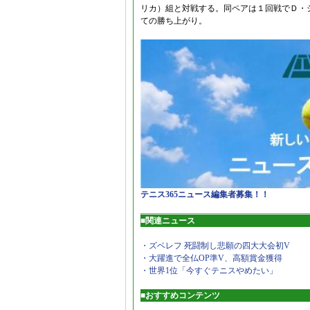
リカ）組と対戦する。同ペアは１回戦でＤ・
ての勝ち上がり。
テニス365ニュース編集者募集！！
■関連ニュース
・ズベレフ 死闘制し悲願の四大大会初V
・大躍進で全仏OP準V、高額賞金獲得
・世界1位「今すぐテニスやめたい」
■おすすめコンテンツ