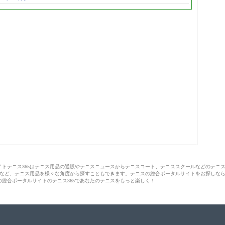
サイトテニス365はテニス用品の通販やテニスニュースからテニスコート、テニススクールなどのテニ
など、テニス用品を様々な角度から探すこともできます。テニスの総合ポータルサイトをお探しな
の総合ポータルサイトのテニス365であなたのテニスをもっと楽しく！