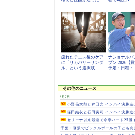
疲れたテニス後のケア
ナショナルバ
に「リカバリーサンダ
プン 2026【
ル」という選択肢
予定・日程・
その他のニュース
8月7日
小野倫太郎と稗田光 インハイ決勝進
窪田結衣と石田実莉 インハイ決勝進
セリーナ以来最速で今季ハード25勝
千葉・幕張でピックルボールの子ども向