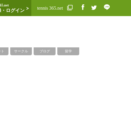
65.net
tennis 365.net
録・ログイン
ント
サークル
ブログ
留学