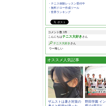
・テニス体験レッスン受付中
・無料ドロー作成ツール
・世界ランキング
コメント数 1件
テニス大好き
こんにちは
さん
テニス大好き
さん
ウー悔しい
オススメ人気記事
ザムストは暑さ対策の
野田学園 イン
考えと性能が違った
覇で4度目V