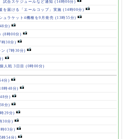
、試合スケジュールなど通知
(14時06分)
援を届ける「エールコップ」実施
(14時00分)
シュラケット4機種を9月発売
(13時55分)
48分)
カ
(8時00分)
(7時30分)
ャン
(7時30分)
分)
 個人戦 3日目
(0時00分)
54分)
18時48分)
48分)
38分)
9時29分)
時30分)
7時03分)
(5時54分)