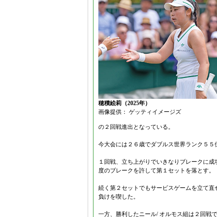
穂積絵莉（2025年）
画像提供： ゲッティイメージズ
の２回戦進出となっている。
今大会には２６歳でダブルス世界ランク５５
１回戦、立ち上がりでいきなりブレークに成
度のブレークを許して第１セットを落とす。
続く第２セットでもサービスゲームを立て直
負けを喫した。
一方、勝利したニール/ オルモス組は２回戦