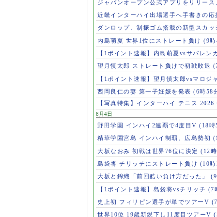
ジャパンオープン公式アプリをリリース
近畿インターハイ出場選手へ手書きの応
ダンロップ、制振ゴム搭載の新型スカッ
内島萌夏 世界1位にストレート負け
(9時
【1ポイント速報】内島萌夏vsサバレン
望月慎太郎 ストレート負けで初戦敗退
【1ポイント速報】望月慎太郎vsマロジ
西岡良仁の妻 第一子妊娠を発表
(6時58
【写真特集】インターハイ テニス 2026
8月4日
野田学園 インハイ2連覇で4度目V
(18時
精華学園宮島 インハイ制覇、広島勢初
(
大坂なおみ 初戦は世界76位に決定
(12時
島袋将 チリッチにストレート負け
(10時
大坂と錦織「前回酷い負け方だった」
(
【1ポイント速報】島袋将vsチリッチ
(7
史上初 フィリピン選手が単でツアーV
(
世界10位 19歳新鋭下し11度目ツアーV