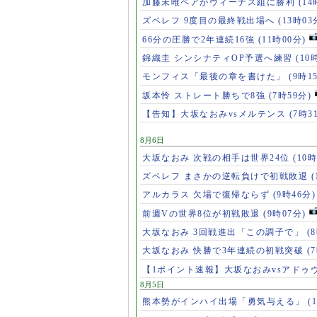
加藤未唯ペアがヴィーナス組に勝利
(14
ズベレフ 9度目の最終戦出場へ
(13時03
66分の圧勝で2年連続16強
(11時00分)
錦織圭 シンシナティOP予選へ練習
(10
モンフィス「最後の章を書けた」
(9時1
坂本怜 ストレート勝ちで8強
(7時59分)
【告知】大坂なおみvsメルテンス
(7時3
8月6日
大坂なおみ 次戦の相手は世界24位
(10時
ズベレフ まさかの逆転負けで初戦敗退
(
アルカラス 欠場で復帰ならず
(9時46分)
前週Vの世界8位が初戦敗退
(9時07分)
大坂なおみ 3回戦進出「この調子で」
(
大坂なおみ 快勝で3年連続の初戦突破
(
【1ポイント速報】大坂なおみvsアドゥ
8月5日
熊本勢がインハイ出場「勇気与える」
(