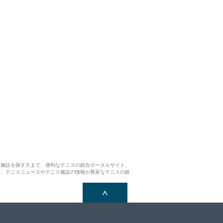
ス施設を探す方まで、便利なテニスの総合ポータルサイト、
ら、テニスニュースやテニス施設の情報が豊富なテニスの総