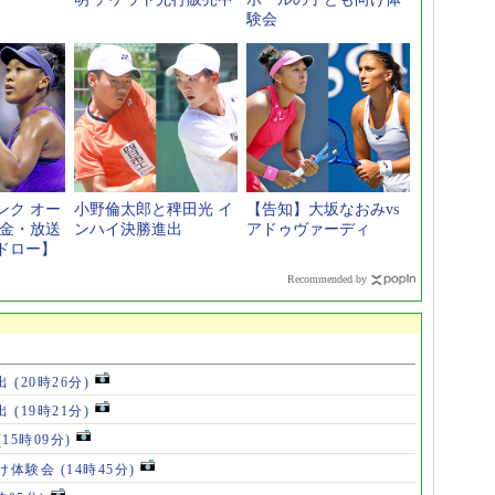
験会
ンク オー
小野倫太郎と稗田光 イ
【告知】大坂なおみvs
賞金・放送
ンハイ決勝進出
アドゥヴァーディ
ドロー】
Recommended by
出
(20時26分)
出
(19時21分)
(15時09分)
け体験会
(14時45分)