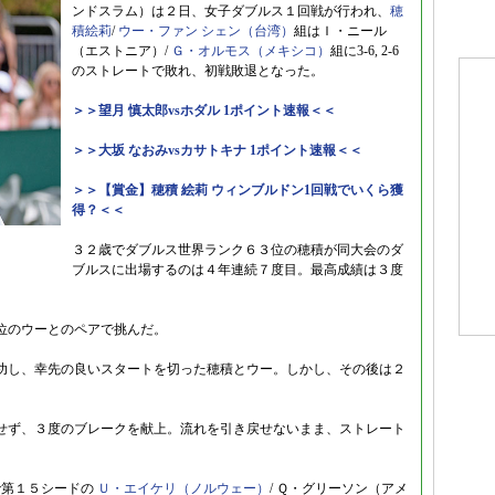
ンドスラム）は２日、女子ダブルス１回戦が行われ、
穂
積絵莉
/
ウー・ファン シェン（台湾）
組はＩ・ニール
（エストニア）/
Ｇ・オルモス（メキシコ）
組に3-6, 2-6
のストレートで敗れ、初戦敗退となった。
＞＞望月 慎太郎vsホダル 1ポイント速報＜＜
＞＞大坂 なおみvsカサトキナ 1ポイント速報＜＜
＞＞【賞金】穂積 絵莉 ウィンブルドン1回戦でいくら獲
得？＜＜
３２歳でダブルス世界ランク６３位の穂積が同大会のダ
ブルスに出場するのは４年連続７度目。最高成績は３度
位のウーとのペアで挑んだ。
功し、幸先の良いスタートを切った穂積とウー。しかし、その後は２
せず、３度のブレークを献上。流れを引き戻せないまま、ストレート
で第１５シードの
Ｕ・エイケリ（ノルウェー）
/ Ｑ・グリーソン（アメ