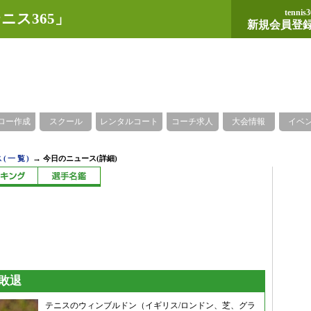
tennis3
ニス365」
新規会員登
ロー作成
スクール
レンタルコート
コーチ求人
大会情報
イベ
→
(一覧)
今日のニュース(詳細)
敗退
テニスのウィンブルドン（イギリス/ロンドン、芝、グラ