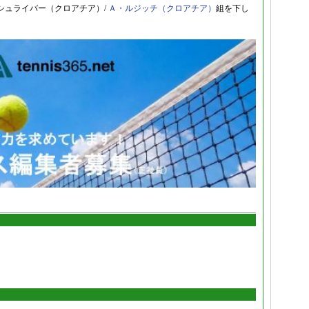
シュライバー（クロアチア）/
Ａ・ルジッチ（クロアチア）
組を下し