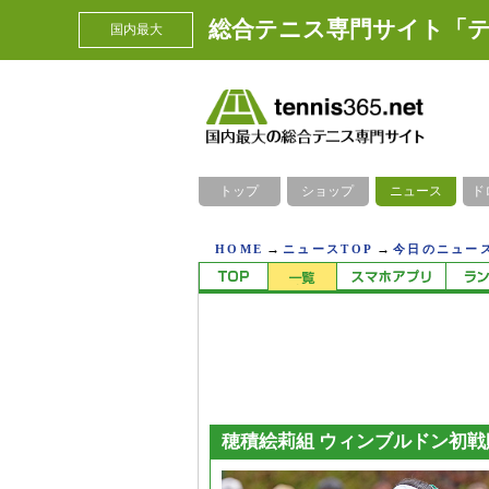
総合テニス専門サイト「テ
国内最大
トップ
ショップ
ニュース
ド
→
→
HOME
ニュースTOP
今日のニュース
穂積絵莉組 ウィンブルドン初戦