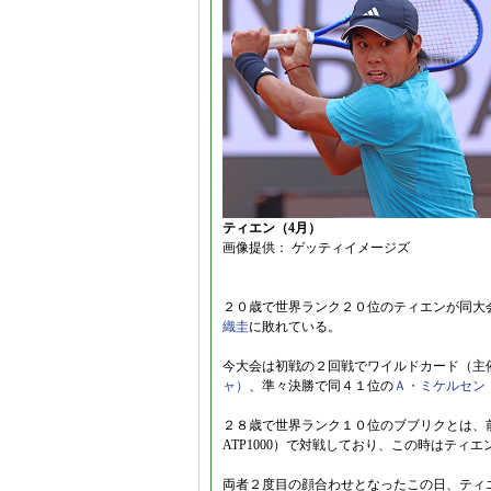
ティエン（4月）
画像提供： ゲッティイメージズ
２０歳で世界ランク２０位のティエンが同大
織圭
に敗れている。
今大会は初戦の２回戦でワイルドカード（主
ャ）
、準々決勝で同４１位の
Ａ・ミケルセン
２８歳で世界ランク１０位のブブリクとは、前
ATP1000）で対戦しており、この時はティ
両者２度目の顔合わせとなったこの日、ティ