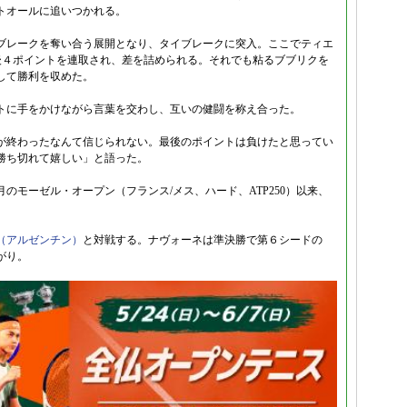
トオールに追いつかれる。
ブレークを奪い合う展開となり、タイブレークに突入。ここでティエ
後４ポイントを連取され、差を詰められる。それでも粘るブブリクを
して勝利を収めた。
トに手をかけながら言葉を交わし、互いの健闘を称え合った。
が終わったなんて信じられない。最後のポイントは負けたと思ってい
勝ち切れて嬉しい」と語った。
のモーゼル・オープン（フランス/メス、ハード、ATP250）以来、
（アルゼンチン）
と対戦する。ナヴォーネは準決勝で第６シードの
がり。