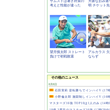
ザムストは暑さ対策の
大坂なおみ選
考えと性能が違った
明 チケット
望月慎太郎 ストレート
アルカラス 
負けで初戦敗退
ならず
その他のニュース
8月8日
石田実莉 逆転勝ちでインハイV
(17
小野倫太郎 激闘制しインハイV
(16
マスターズ16強 TOP10は1人のみ
(14時
19歳 3度目のマスターズ16強
(12時59分