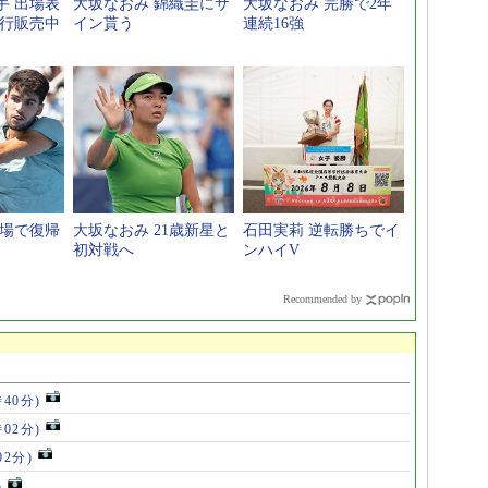
手 出場表
大坂なおみ 錦織圭にサ
大坂なおみ 完勝で2年
先行販売中
イン貰う
連続16強
欠場で復帰
大坂なおみ 21歳新星と
石田実莉 逆転勝ちでイ
初対戦へ
ンハイV
Recommended by
時40分)
時02分)
02分)
)