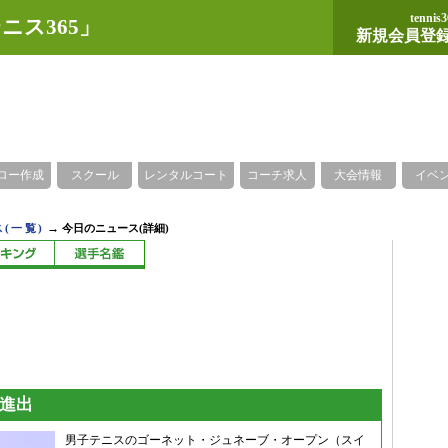
tennis3
ニス365」
新規会員登
ロー作成
スクール
レンタルコート
コーチ求人
大会情報
イベ
→
(一覧)
今日のニュース(詳細)
勝進出
男子テニスのゴーネット・ジュネーブ・オープン（スイ