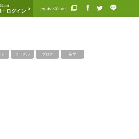
65.net
tennis 365.net
録・ログイン
ント
サークル
ブログ
留学