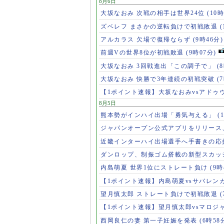
8月6日
大坂なおみ 次戦の相手は世界24位
(10時
ズベレフ まさかの逆転負けで初戦敗退
(
アルカラス 欠場で復帰ならず
(9時46分)
前週Vの世界8位が初戦敗退
(9時07分)
大坂なおみ 3回戦進出「この調子で」
(
大坂なおみ 快勝で3年連続の初戦突破
(
【1ポイント速報】大坂なおみvsアドゥ
8月5日
熊本勢がインハイ出場「勇気与える」
(
ジャパンオープン公式アプリをリリース
近畿インターハイ出場選手へ手書きの応
ダンロップ、制振ゴム搭載の新型スカッ
内島萌夏 世界1位にストレート負け
(9時
【1ポイント速報】内島萌夏vsサバレン
望月慎太郎 ストレート負けで初戦敗退
【1ポイント速報】望月慎太郎vsマロジ
西岡良仁の妻 第一子妊娠を発表
(6時58