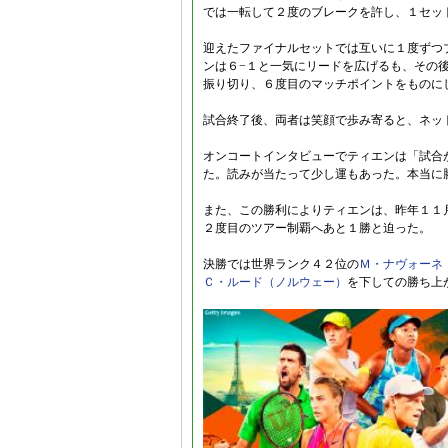
では一転して２度のブレークを許し、１セッ
迎えたファイナルセットでは互いに１度ずつ
ンは６−１と一気にリードを広げるも、その
振り切り、６度目のマッチポイントをものに
試合終了後、両者は笑顔で歩み寄ると、ネッ
オンコートインタビューでティエンは「試合
た。読みが当たって少し運もあった。本当に
また、この勝利によりティエンは、昨年１１月
２度目のツアー制覇へあと１勝と迫った。
決勝では世界ランク４２位の
Ｍ・ナヴォーネ
Ｃ・ルード（ノルウェー）
を下しての勝ち上