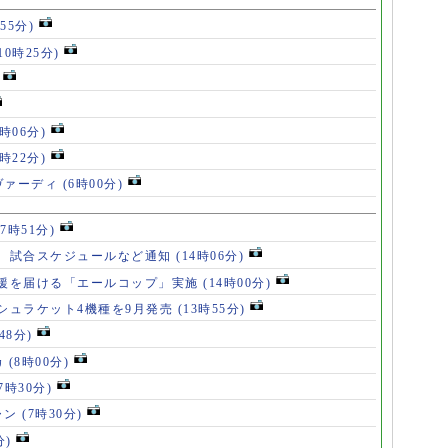
55分)
10時25分)
8時06分)
7時22分)
ヴァーディ
(6時00分)
17時51分)
、試合スケジュールなど通知
(14時06分)
援を届ける「エールコップ」実施
(14時00分)
シュラケット4機種を9月発売
(13時55分)
48分)
カ
(8時00分)
(7時30分)
ャン
(7時30分)
分)