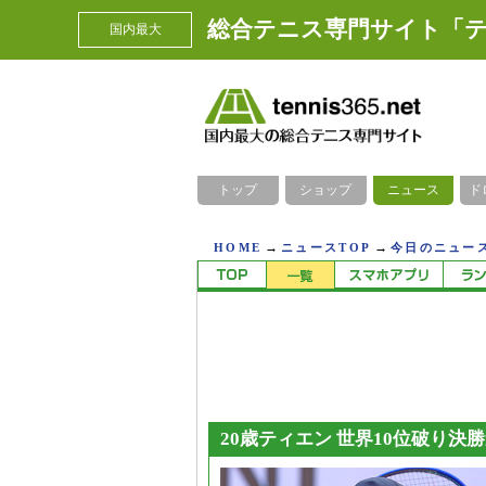
総合テニス専門サイト「テ
国内最大
トップ
ショップ
ニュース
ド
→
→
HOME
ニュースTOP
今日のニュース
20歳ティエン 世界10位破り決