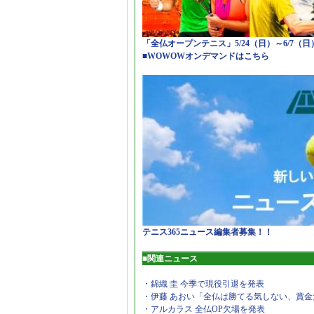
「全仏オープンテニス」5/24（日）～6/7（
■WOWOWオンデマンドはこちら
テニス365ニュース編集者募集！！
■関連ニュース
・錦織 圭 今季で現役引退を発表
・伊藤 あおい「全仏は勝てる気しない、賞金
・アルカラス 全仏OP欠場を発表