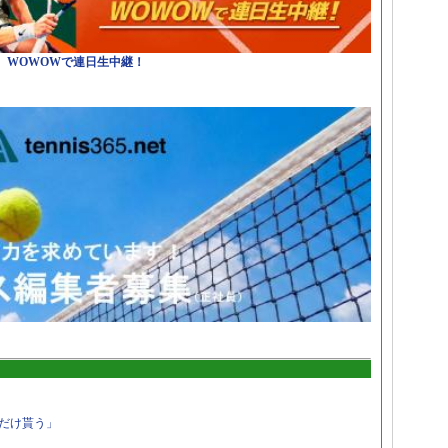
日）WOWOWで連日生中継！
だけ貰う」