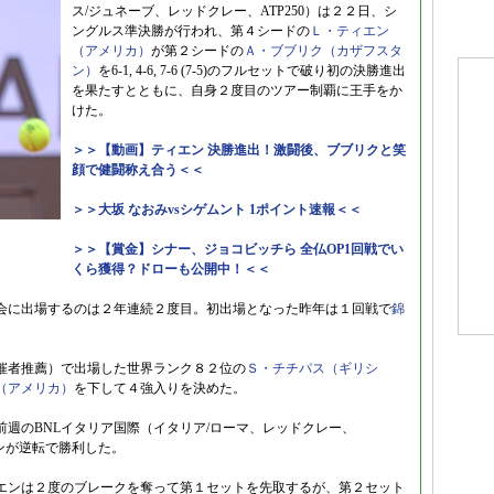
ス/ジュネーブ、レッドクレー、ATP250）は２２日、シ
ングルス準決勝が行われ、第４シードの
Ｌ・ティエン
（アメリカ）
が第２シードの
Ａ・ブブリク（カザフスタ
ン）
を6-1, 4-6, 7-6 (7-5)のフルセットで破り初の決勝進出
を果たすとともに、自身２度目のツアー制覇に王手をか
けた。
＞＞【動画】ティエン 決勝進出！激闘後、ブブリクと笑
顔で健闘称え合う＜＜
＞＞大坂 なおみvsシゲムント 1ポイント速報＜＜
＞＞【賞金】シナー、ジョコビッチら 全仏OP1回戦でい
くら獲得？ドローも公開中！＜＜
会に出場するのは２年連続２度目。初出場となった昨年は１回戦で
錦
催者推薦）で出場した世界ランク８２位の
Ｓ・チチパス（ギリシ
（アメリカ）
を下して４強入りを決めた。
週のBNLイタリア国際（イタリア/ローマ、レッドクレー、
エンが逆転で勝利した。
エンは２度のブレークを奪って第１セットを先取するが、第２セット