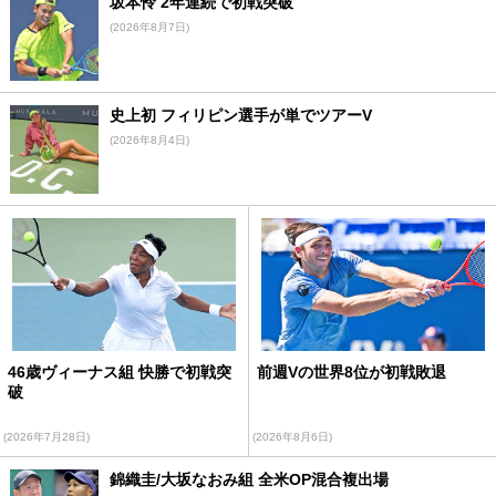
坂本怜 2年連続で初戦突破
(2026年8月7日)
史上初 フィリピン選手が単でツアーV
(2026年8月4日)
46歳ヴィーナス組 快勝で初戦突
前週Vの世界8位が初戦敗退
破
(2026年7月28日)
(2026年8月6日)
錦織圭/大坂なおみ組 全米OP混合複出場