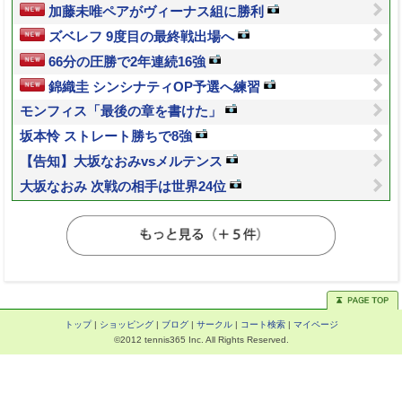
加藤未唯ペアがヴィーナス組に勝利
ズベレフ 9度目の最終戦出場へ
66分の圧勝で2年連続16強
錦織圭 シンシナティOP予選へ練習
モンフィス「最後の章を書けた」
坂本怜 ストレート勝ちで8強
【告知】大坂なおみvsメルテンス
大坂なおみ 次戦の相手は世界24位
トップ
|
ショッピング
|
ブログ
|
サークル
|
コート検索
|
マイページ
©2012 tennis365 Inc. All Rights Reserved.