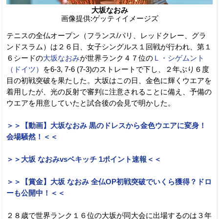
大坂なおみ
画像提供:ゲッティイメージズ
テニスの全仏オープン（フランス/パリ、レッドクレー、グラ
ンドスラム）は２６日、女子シングルス１回戦が行われ、第１
６シードの
大坂なおみ
が世界ランク４７位の
Ｌ・シゲムント
（ドイツ）
を6-3, 7-6 (7-3)のストレートで下し、２年ぶり６度
目の初戦突破を果たした。大坂はこの日、金色に輝くウエアを
着用したが、光の反射で審判に注意されることに備え、予備の
ウエアを用意していたと試合後の会見で明かした。
＞＞【動画】大坂なおみ 黒のドレスから金色ウエアに変身！
会場騒然！＜＜
＞＞大坂 なおみvsベキッチ 1ポイント速報＜＜
＞＞【賞金】大坂 なおみ 全仏OP初戦突破でいくら獲得？ドロ
ーも公開中！＜＜
２８歳で世界ランク１６位の大坂が同大会に出場するのは３年