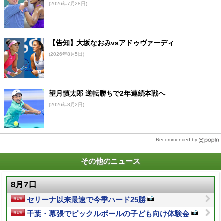
(2026年7月28日)
【告知】大坂なおみvsアドゥヴァーディ
(2026年8月5日)
望月慎太郎 逆転勝ちで2年連続本戦へ
(2026年8月2日)
Recommended by
その他のニュース
8月7日
セリーナ以来最速で今季ハード25勝
千葉・幕張でピックルボールの子ども向け体験会