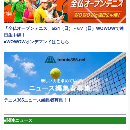
「全仏オープンテニス」5/24（日）～6/7（日）WOWOWで連
日生中継！
■WOWOWオンデマンドはこちら
テニス365ニュース編集者募集！！
■関連ニュース