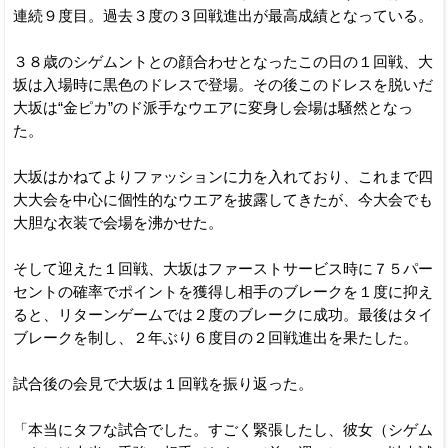
連続９度目。過去３度の３回戦進出が最高成績となっている。
３８歳のシゲムントとの顔合わせとなったこの日の１回戦、大
坂は入場時に黒色のドレスで登場。その後このドレスを脱いだ
大坂は“金ピカ”のド派手なウエアに変身し会場は騒然となっ
た。
大坂はかねてよりファッションに力を入れており、これまで四
大大会を中心に個性的なウエアを披露してきたが、今大会でも
大胆な衣装で会場を沸かせた。
そして迎えた１回戦、大坂はファーストサービス時に７５パー
セントの確率でポイントを獲得し相手のブレークを１度に抑え
ると、リターンゲームでは２度のブレークに成功。最後はタイ
ブレークを制し、２年ぶり６度目の２回戦進出を果たした。
試合後の会見で大坂は１回戦を振り返った。
「本当にタフな試合でした。すごく緊張したし、彼女（シゲム