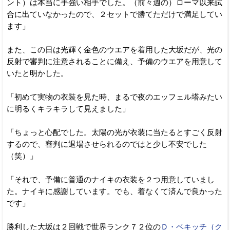
ント）は本当に手強い相手でした。（前々週の）ローマ以来試
合に出ていなかったので、２セットで勝てただけで満足してい
ます」
また、この日は光輝く金色のウエアを着用した大坂だが、光の
反射で審判に注意されることに備え、予備のウエアを用意して
いたと明かした。
「初めて実物の衣装を見た時、まるで夜のエッフェル塔みたい
に明るくキラキラして見えました」
「ちょっと心配でした。太陽の光が衣装に当たるとすごく反射
するので、審判に退場させられるのではと少し不安でした
（笑）」
「それで、予備に普通のナイキの衣装を２つ用意していまし
た。ナイキに感謝しています。でも、着なくて済んで良かった
です」
勝利した大坂は２回戦で世界ランク７２位の
Ｄ・ベキッチ（ク