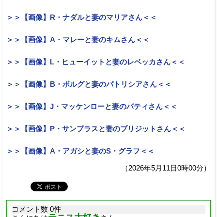
＞＞【画像】R・ナダルと妻のマリアさん＜＜
＞＞【画像】A・マレーと妻のキムさん＜＜
＞＞【画像】L・ヒューイットと妻のレベッカさん＜＜
＞＞【画像】B・ボルグと妻のパトリシアさん＜＜
＞＞【画像】J・マッケンローと妻のパティさん＜＜
＞＞【画像】P・サンプラスと妻のブリジットさん＜＜
＞＞【画像】A・アガシと妻のS・グラフ＜＜
（2026年5月11日0時00分）
コメント数 0件