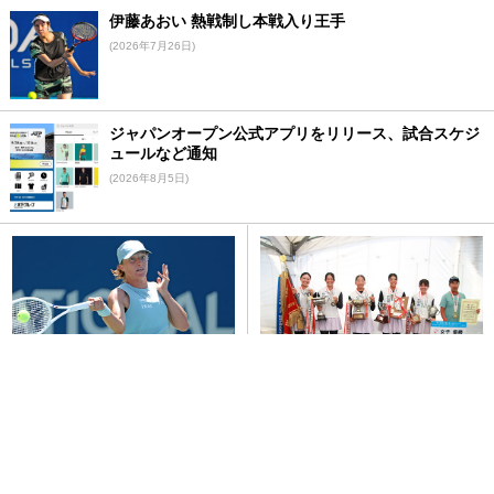
伊藤あおい 熱戦制し本戦入り王手
(2026年7月26日)
ジャパンオープン公式アプリをリリース、試合スケジ
ュールなど通知
(2026年8月5日)
66分の圧勝で2年連続16強
野田学園 インハイ2連覇で4度目
V
(2026年8月7日)
(2026年8月4日)