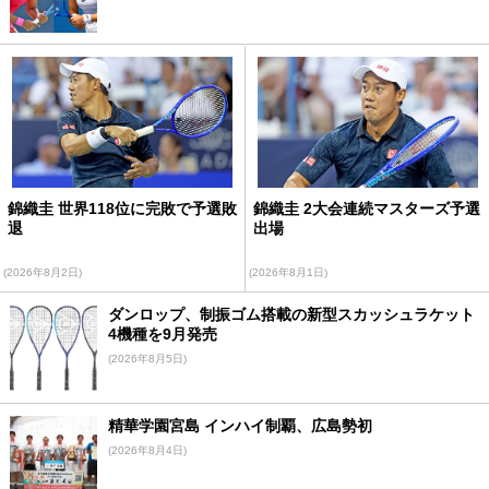
錦織圭 世界118位に完敗で予選敗
錦織圭 2大会連続マスターズ予選
退
出場
(2026年8月2日)
(2026年8月1日)
ダンロップ、制振ゴム搭載の新型スカッシュラケット
4機種を9月発売
(2026年8月5日)
精華学園宮島 インハイ制覇、広島勢初
(2026年8月4日)