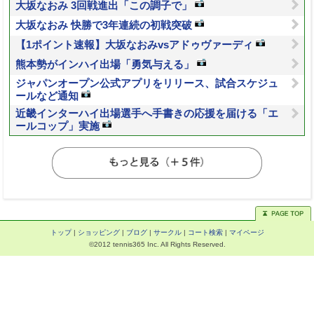
大坂なおみ 3回戦進出「この調子で」
大坂なおみ 快勝で3年連続の初戦突破
【1ポイント速報】大坂なおみvsアドゥヴァーディ
熊本勢がインハイ出場「勇気与える」
ジャパンオープン公式アプリをリリース、試合スケジュ
ールなど通知
近畿インターハイ出場選手へ手書きの応援を届ける「エ
ールコップ」実施
トップ
|
ショッピング
|
ブログ
|
サークル
|
コート検索
|
マイページ
©2012 tennis365 Inc. All Rights Reserved.