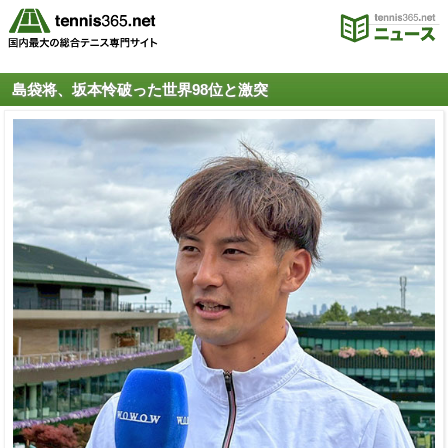
島袋将、坂本怜破った世界98位と激突