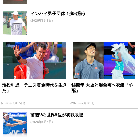
インハイ男子団体 4強出揃う
(2026年8月3日)
現役引退「テニス黄金時代を生き
錦織圭 大坂と混合複へ衣装「心
た」
配」
(2026年7月15日)
(2026年7月30日)
前週Vの世界8位が初戦敗退
(2026年8月6日)