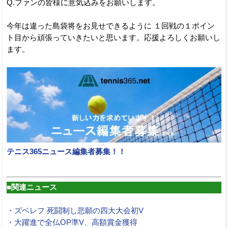
Q.ファンの皆様に意気込みをお願いします。
今年は違った島袋将をお見せできるように １回戦の１ポイン
ト目から頑張っていきたいと思います。応援よろしくお願いし
ます。
テニス365ニュース編集者募集！！
■関連ニュース
・ズベレフ 死闘制し悲願の四大大会初V
・大躍進で全仏OP準V、高額賞金獲得