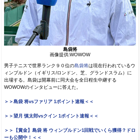
島袋将
画像提供:WOWOW
男子テニスで世界ランク９０位の
島袋将
は現在行われているウ
ィンブルドン（イギリス/ロンドン、芝、グランドスラム）に
出場する。島袋は開幕前に同大会を全日程生中継する
WOWOWのインタビューに答えた。
＞＞島袋 将vsファリア 1ポイント速報＜＜
＞＞望月 慎太郎vsクイン 1ポイント速報＜＜
＞＞【賞金】島袋 将 ウィンブルドン1回戦でいくら獲得？ドロ
ーも公開中！＜＜