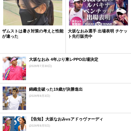
ザムストは暑さ対策の考えと性能
大坂なおみ選手 出場表明 チケッ
が違った
ト先行販売中
大坂なおみ 4年ぶり東レPPO出場決定
(2026年7月30日)
錦織圭破った19歳が決勝進出
(2026年8月3日)
【告知】大坂なおみvsアドゥヴァーディ
(2026年8月5日)