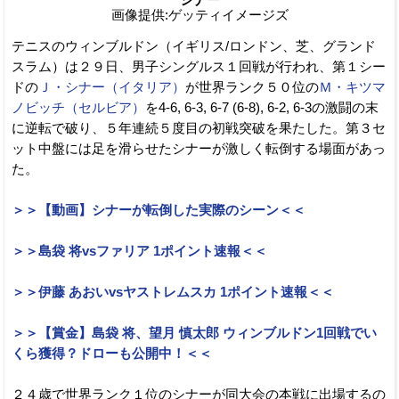
シナー
画像提供:ゲッティイメージズ
テニスのウィンブルドン（イギリス/ロンドン、芝、グランド
スラム）は２９日、男子シングルス１回戦が行われ、第１シー
ドの
Ｊ・シナー（イタリア）
が世界ランク５０位の
Ｍ・キツマ
ノビッチ（セルビア）
を4-6, 6-3, 6-7 (6-8), 6-2, 6-3の激闘の末
に逆転で破り、５年連続５度目の初戦突破を果たした。第３セ
ット中盤には足を滑らせたシナーが激しく転倒する場面があっ
た。
＞＞【動画】シナーが転倒した実際のシーン＜＜
＞＞島袋 将vsファリア 1ポイント速報＜＜
＞＞伊藤 あおいvsヤストレムスカ 1ポイント速報＜＜
＞＞【賞金】島袋 将、望月 慎太郎 ウィンブルドン1回戦でい
くら獲得？ドローも公開中！＜＜
２４歳で世界ランク１位のシナーが同大会の本戦に出場するの