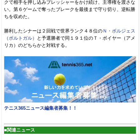
クで相手を押し込みプレッシャーをかけ続け、主導権を渡さな
い。第６ゲームで奪ったブレークを最後まで守り切り、逆転勝
ちを収めた。
勝利したシナーは２回戦で世界ランク４８位の
Ｎ・ボルジェス
（ポルトガル）
と予選勝者で同１９１位のＴ・ボイヤー（アメ
リカ）のどちらかと対戦する。
テニス365ニュース編集者募集！！
■関連ニュース