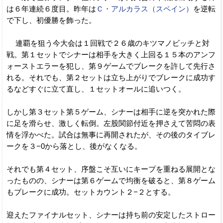
は６年連続６度目。昨年は
Ｃ・アルカラス（スペイン）
を逆転
で下し、初優勝を飾った。
連覇を狙う今大会は１回戦で２６歳のキツマノビッチと対
戦。第１セットでシナーは相手を大きく上回る１５本のアンフ
ォーストエラーを犯し、第９ゲームでブレークを許して先行さ
れる。それでも、第２セットは立ち上がりでブレークに成功す
るなどすぐに立て直し、１セットオールに追いつく。
しかし第３セット第５ゲーム、シナーは相手に逆を突かれた際
に足を滑らせ、激しく転倒。左股関節付近を押さえて苦悶の表
情を浮かべた。試合は無事に再開されたが、その後のタイブレ
ークを３−0から落とし、後がなくなる。
それでも第４セット、序盤こそ互いにキープを重ねる展開とな
ったものの、シナーは第６ゲームで均衡を破ると、第８ゲーム
もブレークに成功。セットカウント２−２とする。
迎えたファイナルセット、シナーは持ち前の安定したストロー