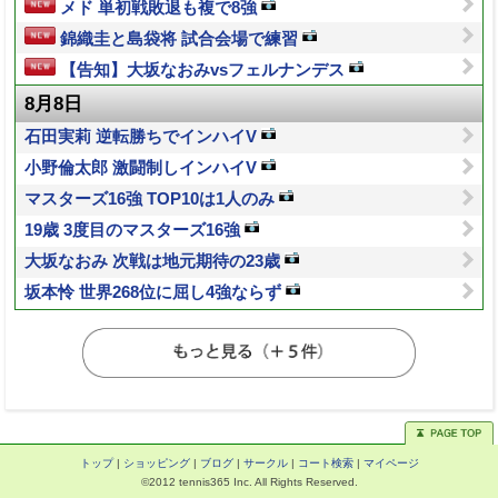
メド 単初戦敗退も複で8強
錦織圭と島袋将 試合会場で練習
【告知】大坂なおみvsフェルナンデス
8月8日
石田実莉 逆転勝ちでインハイV
小野倫太郎 激闘制しインハイV
マスターズ16強 TOP10は1人のみ
19歳 3度目のマスターズ16強
大坂なおみ 次戦は地元期待の23歳
坂本怜 世界268位に屈し4強ならず
トップ
|
ショッピング
|
ブログ
|
サークル
|
コート検索
|
マイページ
©2012 tennis365 Inc. All Rights Reserved.