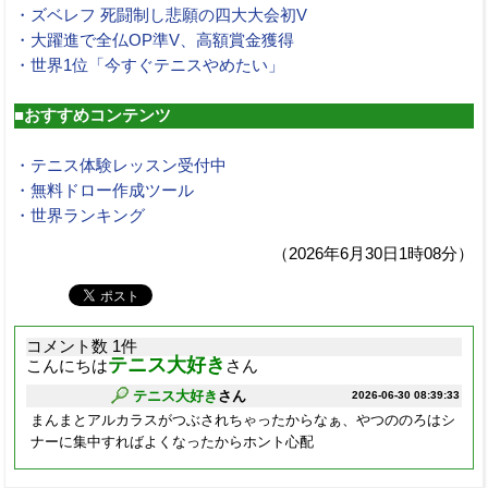
・ズベレフ 死闘制し悲願の四大大会初V
・大躍進で全仏OP準V、高額賞金獲得
・世界1位「今すぐテニスやめたい」
■おすすめコンテンツ
・テニス体験レッスン受付中
・無料ドロー作成ツール
・世界ランキング
（2026年6月30日1時08分）
コメント数 1件
テニス大好き
こんにちは
さん
テニス大好き
さん
2026-06-30 08:39:33
まんまとアルカラスがつぶされちゃったからなぁ、やつののろはシ
ナーに集中すればよくなったからホント心配