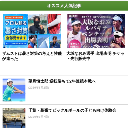
オススメ人気記事
ザムストは暑さ対策の考えと性能
大坂なおみ選手 出場表明 チケッ
が違った
ト先行販売中
望月慎太郎 逆転勝ちで2年連続本戦へ
(2026年8月2日)
千葉・幕張でピックルボールの子ども向け体験会
(2026年8月7日)