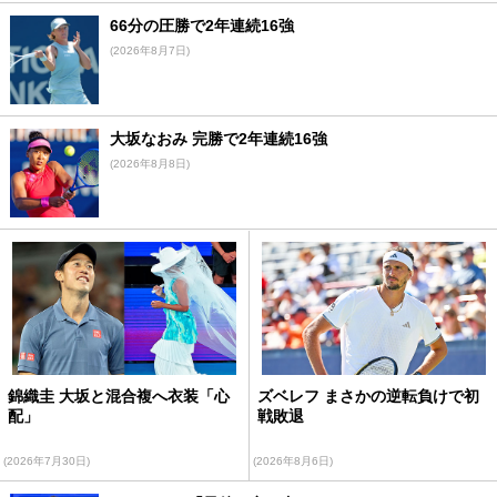
66分の圧勝で2年連続16強
(2026年8月7日)
大坂なおみ 完勝で2年連続16強
(2026年8月8日)
錦織圭 大坂と混合複へ衣装「心
ズベレフ まさかの逆転負けで初
配」
戦敗退
(2026年7月30日)
(2026年8月6日)