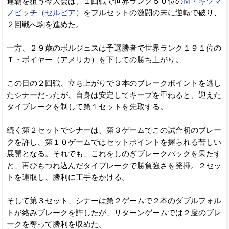
連覇を狙う今大会は、１回戦で世界ランク５０位の
Ｍ・キツマ
ノビッチ（セルビア）
をフルセットの激闘の末に逆転で破り、
２回戦へ駒を進めた。
一方、２９歳のボルジェスは予選勝者で世界ランク１９１位の
Ｔ・ボイヤー（アメリカ）を下しての勝ち上がり。
この日の２回戦、立ち上がりで３本のブレークポイントを逃し
たシナーだったが、自身は安定してキープを重ねると、迎えた
タイブレークを制して第１セットを先取する。
続く第２セットでシナーは、第３ゲームでこの試合初のブレー
クを許し、第１０ゲームではセットポイントを握られる苦しい
展開となる。それでも、これをしのぎブレークバックを果たす
と、再びもつれ込んだタイブレークで勝負強さを発揮。２セッ
トを連取し、勝利に王手をかける。
そして第３セット、シナーは第２ゲームで２本のダブルフォル
トが絡みブレークを許したが、リターンゲームでは２度のブレ
ークを奪って勝利を収めた。