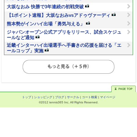
大坂なおみ 快勝で3年連続の初戦突破
【1ポイント速報】大坂なおみvsアドゥヴァーディ
熊本勢がインハイ出場「勇気与える」
ジャパンオープン公式アプリをリリース、試合スケジュ
ールなど通知
近畿インターハイ出場選手へ手書きの応援を届ける「エ
ールコップ」実施
トップ
|
ショッピング
|
ブログ
|
サークル
|
コート検索
|
マイページ
©2012 tennis365 Inc. All Rights Reserved.