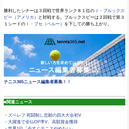
勝利したシナーは３回戦で世界ランク８１位の
Ｊ・ブルックス
ビー（アメリカ）
と対戦する。ブルックスビーは２回戦で第３
１シードの
Ｉ・ブセ（ペルー）
を下しての勝ち上がり。
テニス365ニュース編集者募集！！
■関連ニュース
・ズベレフ 死闘制し悲願の四大大会初V
・大躍進で全仏OP準V、高額賞金獲得
・世界1位「今すぐテニスやめたい」