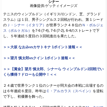
シナー
画像提供:ゲッティイメージズ
テニスのウィンブルドン（イギリス/ロンドン、芝、グランド
スラム）は１日、男子シングルス２回戦が行われ、第１シード
の
Ｊ・シナー（イタリア）
が世界ランク４８位の
Ｎ・ボルジェ
ス（ポルトガル）
を7-6 (7-4), 7-6 (7-2), 6-4のストレートで下
し、５年連続５度目の３回戦進出を果たした。
＞＞大坂 なおみvsカサトキナ 1ポイント速報＜＜
＞＞望月 慎太郎vsクイン 1ポイント速報＜＜
＞＞【賞金】望月 慎太郎、シナーら ウィンブルドン2回戦でい
くら獲得？ドローも公開中！＜＜
２４歳で世界ランク１位のシナーが同大会の本戦に出場するの
は６年連続６度目。昨年は
Ｃ・アルカラス（スペイン）
を逆転
で下し、初優勝を飾った。