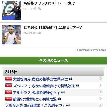
島袋将 チリッチにストレート負け
(2026年8月4日)
世界10位 19歳新鋭下し11度目ツアーV
(2026年8月4日)
Recommended by
その他のニュース
8月6日
大坂なおみ 次戦の相手は世界24位
ズベレフ まさかの逆転負けで初戦敗退
アルカラス 欠場で復帰ならず
前週Vの世界8位が初戦敗退
大坂なおみ 3回戦進出「この調子で」