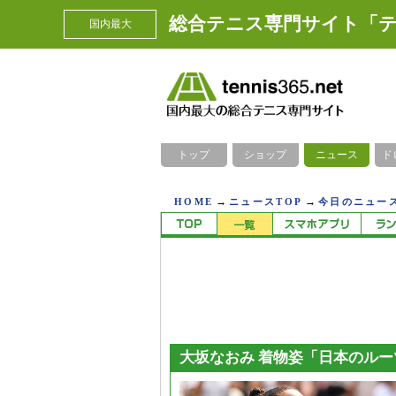
総合テニス専門サイト「テ
国内最大
トップ
ショップ
ニュース
ド
→
→
HOME
ニュースTOP
今日のニュース
大坂なおみ 着物姿「日本のルー