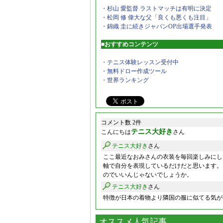
・杉山 愛監督 ラストマッチは有明に決定
・松岡 修 偉大な父「良くも悪くも注目」
・錦織 圭に続きジャパンOP出場選手発表
■おすすめコンテンツ
・テニス体験レッスン受付中
・無料ドロー作成ツール
・世界ランキング
コメント数 2件
テニス大好き
こんにちは
さん
テニス大好き
さん
ここ最近なおみさんの衣装を毎回楽しみにし
軸で自分を表現しているだけだと思います。
のでいいんじゃないでしょうか。
テニス大好き
さん
特徴が日本の着物より隣国の服に似てる気が
オススメ人気記事