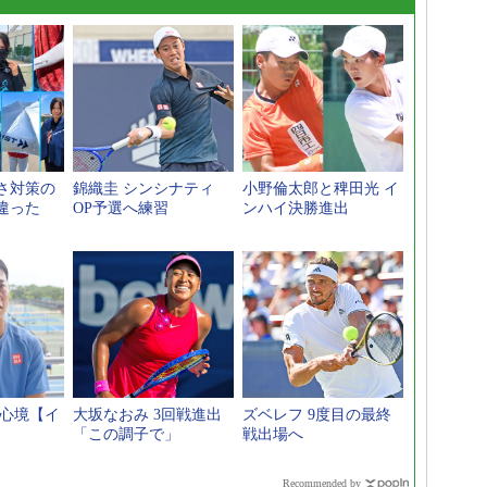
さ対策の
錦織圭 シンシナティ
小野倫太郎と稗田光 イ
違った
OP予選へ練習
ンハイ決勝進出
へ心境【イ
大坂なおみ 3回戦進出
ズベレフ 9度目の最終
「この調子で」
戦出場へ
Recommended by