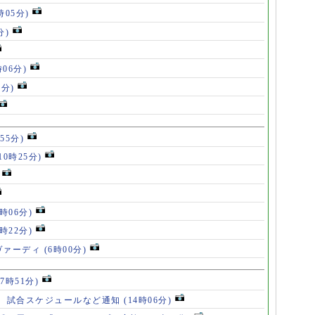
時05分)
分)
時06分)
5分)
55分)
10時25分)
8時06分)
7時22分)
ヴァーディ
(6時00分)
17時51分)
、試合スケジュールなど通知
(14時06分)