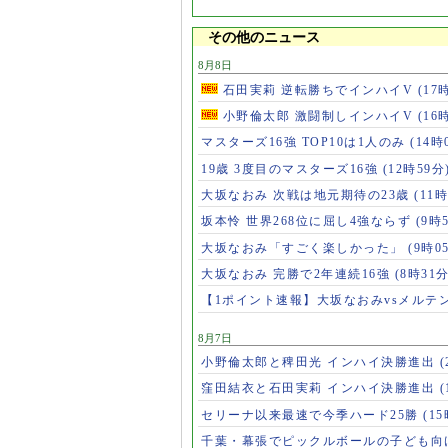
その他のニュース
8月8日
石田実莉 逆転勝ちでインハイV
(17
小野倫太郎 激闘制しインハイV
(16
マスターズ16強 TOP10は1人のみ
(14時
19歳 3度目のマスターズ16強
(12時59分
大坂なおみ 次戦は地元期待の23歳
(11時
坂本怜 世界268位に屈し4強ならず
(9時
大坂なおみ「すごく楽しかった」
(9時0
大坂なおみ 完勝で2年連続16強
(8時31分
【1ポイント速報】大坂なおみvsメルテ
8月7日
小野倫太郎と稗田光 インハイ決勝進出
(
窪田結衣と石田実莉 インハイ決勝進出
(
セリーナ以来最速で今季ハード25勝
(1
千葉・幕張でピックルボールの子ども向