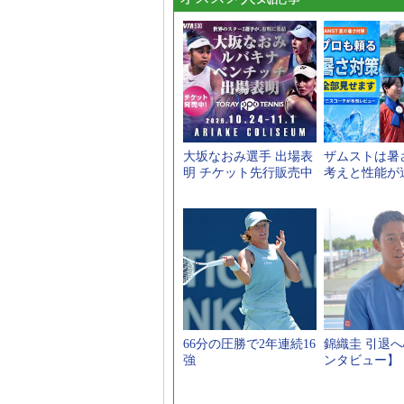
大坂なおみ選手 出場表
ザムストは暑
明 チケット先行販売中
考えと性能が
66分の圧勝で2年連続16
錦織圭 引退
強
ンタビュー】