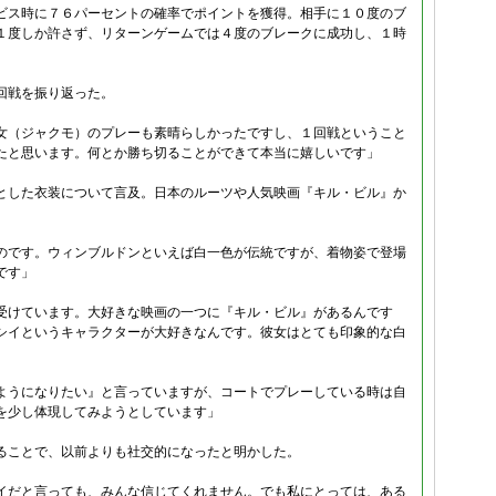
ビス時に７６パーセントの確率でポイントを獲得。相手に１０度のブ
１度しか許さず、リターンゲームでは４度のブレークに成功し、１時
回戦を振り返った。
女（ジャクモ）のプレーも素晴らしかったですし、１回戦ということ
たと思います。何とか勝ち切ることができて本当に嬉しいです」
とした衣装について言及。日本のルーツや人気映画『キル・ビル』か
のです。ウィンブルドンといえば白一色が伝統ですが、着物姿で登場
です」
受けています。大好きな映画の一つに『キル・ビル』があるんです
シイというキャラクターが大好きなんです。彼女はとても印象的な白
ようになりたい』と言っていますが、コートでプレーしている時は自
を少し体現してみようとしています」
ることで、以前よりも社交的になったと明かした。
イだと言っても、みんな信じてくれません。でも私にとっては、ある