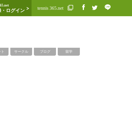
65.net
tennis 365.net
録・ログイン
ント
サークル
ブログ
留学