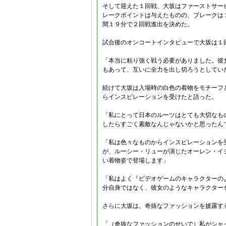
そして迎えた１回戦、大坂はファーストサー
レークポイントは与えたものの、ブレークは
間１９分で２回戦進出を決めた。
試合後のオンコートインタビューで大坂は１
「本当に粘り強く戦う必要がありました。彼
もあって、互いに全力を出し切ろうとしてい
続けて大坂は入場時の白色の着物をモチーフ
らインスピレーションを受けたと語った。
「私にとって日本のルーツはとても大切なも
したらすごく素敵なんじゃないかと思ったん
「私は色々なものからインスピレーションを
が、ルーシー・リューが演じたオーレン・イ
い着物姿で登場します」
「私はよく『ビデオゲームのキャラクターの
分自身ではなく、彼女のようなキャラクター
さらに大坂は、奇抜なファッションを披露す
「（奇抜なファッションのせいで）私がシャ