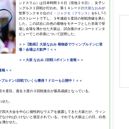
ンドスラム）は日本時間３０日（現地２９日）、女子シ
ングルス１回戦が行われ、第１４シードの
大坂なおみ
が
世界ランク８０位の
Ｅ・ジャクモ（フランス）
を6-1, 7-5
のストレートで下し、３年連続５度目の初戦突破を果た
した。この試合に白色の着物をモチーフとした衣装で登
場し会場を沸かせた大坂は、試合後のオンコートインタ
ビューでこの衣装について説明した。
＞＞【動画】大坂なおみ 着物姿でウィンブルドンに登
場！会場は大歓声！＜＜
＞＞大坂 なおみ 2回戦 1ポイント速報＜＜
速報＜＜
ィンブルドン1回戦でいくら獲得？ドローも公開中！＜＜
続６度目。過去３度の３回戦進出が最高成績となっている。
わせた。
で四大大会を中心に個性的なウエアを披露してきた大坂だが、ウィン
でなければいけないと規定されている。それでも大坂はこの日、白色
を沸かせた。