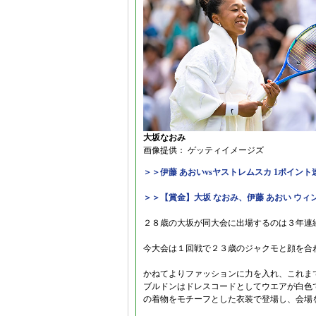
大坂なおみ
画像提供： ゲッティイメージズ
＞＞伊藤 あおいvsヤストレムスカ 1ポイント
＞＞【賞金】大坂 なおみ、伊藤 あおい ウ
２８歳の大坂が同大会に出場するのは３年連
今大会は１回戦で２３歳のジャクモと顔を合
かねてよりファッションに力を入れ、これま
ブルドンはドレスコードとしてウエアが白色
の着物をモチーフとした衣装で登場し、会場