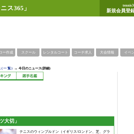
tennis3
ニス365」
新規会員登
ロー作成
スクール
レンタルコート
コーチ求人
大会情報
イベ
→
(一覧)
今日のニュース(詳細)
ツ大切」
テニスのウィンブルドン（イギリス/ロンドン、芝、グラ