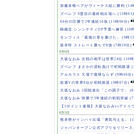
加藤未唯ペアがヴィーナス組に勝利
(14
ズベレフ 9度目の最終戦出場へ
(13時03
66分の圧勝で2年連続16強
(11時00分)
錦織圭 シンシナティOP予選へ練習
(10
モンフィス「最後の章を書けた」
(9時1
坂本怜 ストレート勝ちで8強
(7時59分)
8月6日
大坂なおみ 次戦の相手は世界24位
(10時
ズベレフ まさかの逆転負けで初戦敗退
(
アルカラス 欠場で復帰ならず
(9時46分)
前週Vの世界8位が初戦敗退
(9時07分)
大坂なおみ 3回戦進出「この調子で」
(
大坂なおみ 快勝で3年連続の初戦突破
(
【1ポイント速報】大坂なおみvsアドゥ
8月5日
熊本勢がインハイ出場「勇気与える」
(
ジャパンオープン公式アプリをリリース