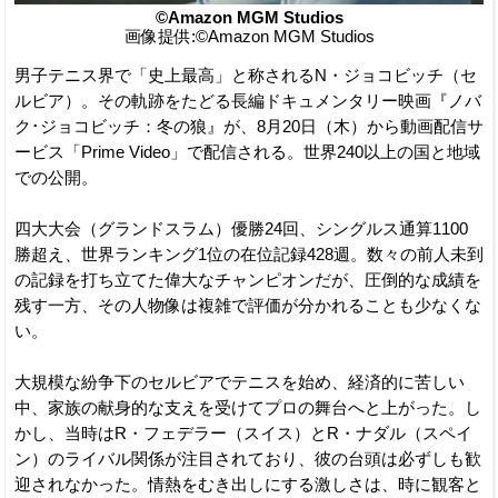
©Amazon MGM Studios
画像提供:©Amazon MGM Studios
男子テニス界で「史上最高」と称されるN・ジョコビッチ（セ
ルビア）。その軌跡をたどる長編ドキュメンタリー映画『ノバ
ク･ジョコビッチ：冬の狼』が、8月20日（木）から動画配信サ
ービス「Prime Video」で配信される。世界240以上の国と地域
での公開。
四大大会（グランドスラム）優勝24回、シングルス通算1100
勝超え、世界ランキング1位の在位記録428週。数々の前人未到
の記録を打ち立てた偉大なチャンピオンだが、圧倒的な成績を
残す一方、その人物像は複雑で評価が分かれることも少なくな
い。
大規模な紛争下のセルビアでテニスを始め、経済的に苦しい
中、家族の献身的な支えを受けてプロの舞台へと上がった。し
かし、当時はR・フェデラー（スイス）とR・ナダル（スペイ
ン）のライバル関係が注目されており、彼の台頭は必ずしも歓
迎されなかった。情熱をむき出しにする激しさは、時に観客と