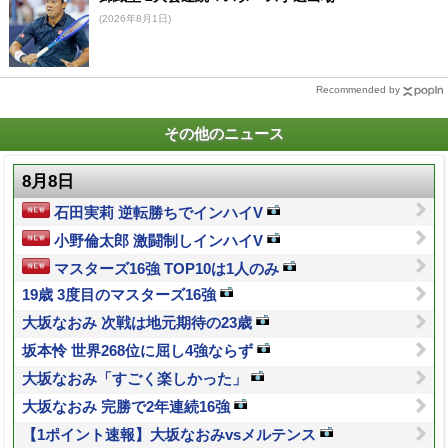
(2026年8月1日)
Recommended by
その他のニュース
8月8日
石田実莉 逆転勝ちでインハイV
小野倫太郎 激闘制しインハイV
マスターズ16強 TOP10は1人のみ
19歳 3度目のマスターズ16強
大坂なおみ 次戦は地元期待の23歳
坂本怜 世界268位に屈し4強ならず
大坂なおみ「すごく楽しかった」
大坂なおみ 完勝で2年連続16強
【1ポイント速報】大坂なおみvsメルテンス