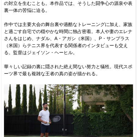
の対立を生むことも。本作品では、そうした闘争心の源泉や表
裏一体の苦悩に迫る。
作中では主要大会の舞台裏や過酷なトレーニングに加え、家族
と過ごす自宅での穏やかな時間に独占密着。本人や妻のエレナ
さんをはじめ、ナダル、A・アガシ（米国）、P・サンプラス
（米国）らテニス界を代表する関係者のインタビューも交え
る。監督はジェイソン・ヘーヒル。
華々しい記録の裏に隠された絶え間ない努力と犠牲。現代スポ
ーツ界で最も複雑な王者の真の姿が描かれる。