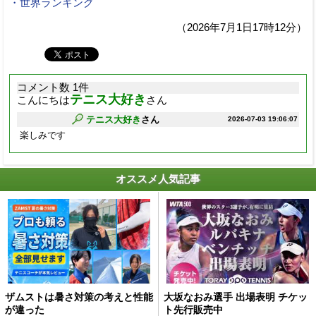
・世界ランキング
（2026年7月1日17時12分）
コメント数 1件
テニス大好き
こんにちは
さん
テニス大好き
さん
2026-07-03 19:06:07
楽しみです
オススメ人気記事
ザムストは暑さ対策の考えと性能
大坂なおみ選手 出場表明 チケッ
が違った
ト先行販売中