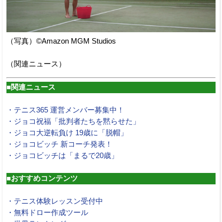
（写真）©Amazon MGM Studios
（関連ニュース）
■関連ニュース
・テニス365 運営メンバー募集中！
・ジョコ祝福「批判者たちを黙らせた」
・ジョコ大逆転負け 19歳に「脱帽」
・ジョコビッチ 新コーチ発表！
・ジョコビッチは「まるで20歳」
■おすすめコンテンツ
・テニス体験レッスン受付中
・無料ドロー作成ツール