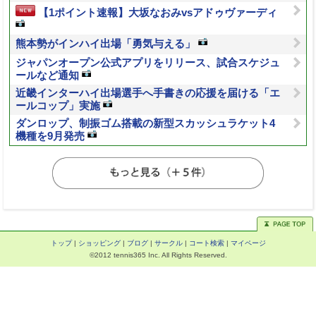
【1ポイント速報】大坂なおみvsアドゥヴァーディ
熊本勢がインハイ出場「勇気与える」
ジャパンオープン公式アプリをリリース、試合スケジュ
ールなど通知
近畿インターハイ出場選手へ手書きの応援を届ける「エ
ールコップ」実施
ダンロップ、制振ゴム搭載の新型スカッシュラケット4
機種を9月発売
トップ
|
ショッピング
|
ブログ
|
サークル
|
コート検索
|
マイページ
©2012 tennis365 Inc. All Rights Reserved.