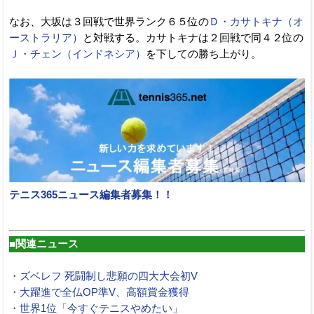
なお、大坂は３回戦で世界ランク６５位の
Ｄ・カサトキナ（オ
ーストラリア）
と対戦する。カサトキナは２回戦で同４２位の
Ｊ・チェン（インドネシア）
を下しての勝ち上がり。
テニス365ニュース編集者募集！！
■関連ニュース
・ズベレフ 死闘制し悲願の四大大会初V
・大躍進で全仏OP準V、高額賞金獲得
・世界1位「今すぐテニスやめたい」