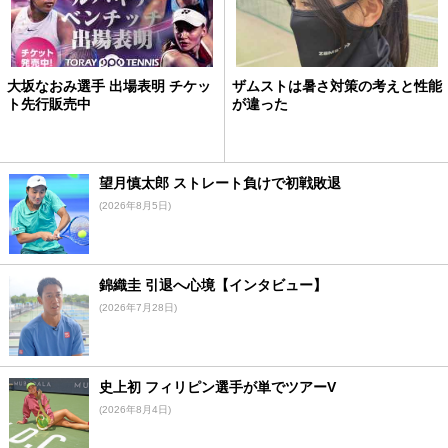
大坂なおみ選手 出場表明 チケッ
ザムストは暑さ対策の考えと性能
ト先行販売中
が違った
望月慎太郎 ストレート負けで初戦敗退
(2026年8月5日)
錦織圭 引退へ心境【インタビュー】
(2026年7月28日)
史上初 フィリピン選手が単でツアーV
(2026年8月4日)