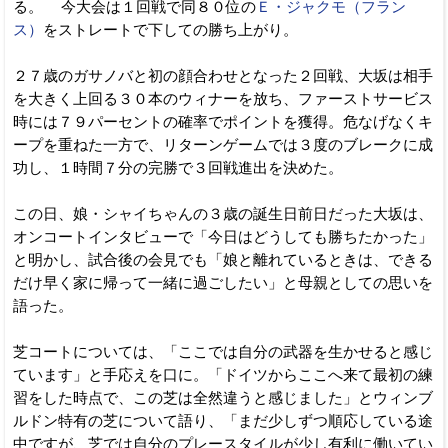
る。 今大会は１回戦で同８０位の
Ｅ・ジャクモ（フラン
ス）
をストレートで下しての勝ち上がり。
２７歳のガサノバと初の顔合わせとなった２回戦、大坂は相手
を大きく上回る３０本のウィナーを放ち、ファーストサービス
時には７９パーセントの確率でポイントを獲得。危なげなくキ
ープを重ねた一方で、リターンゲームでは３度のブレークに成
功し、１時間７分の完勝で３回戦進出を決めた。
この日、娘・シャイちゃんの３歳の誕生日前日だった大坂は、
オンコートインタビューで「今日はどうしても勝ちたかった」
と明かし、試合後の会見でも「娘と離れているときは、できる
だけ早く家に帰って一緒に過ごしたい」と母親としての思いを
語った。
芝コートについては、「ここでは自分の武器を生かせると感じ
ています」と手応えを口に。「ドイツからここへ来て最初の練
習をした時点で、この芝は全然違うと感じました」とウィンブ
ルドン特有の芝について語り、「まだ少しずつ順応している途
中ですが、芝では自分のプレースタイルが少し有利に働いてい