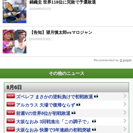
錦織圭 世界118位に完敗で予選敗退
(2026年8月2日)
【告知】望月慎太郎vsマロジャン
(2026年8月3日)
Recommended by
その他のニュース
8月6日
ズベレフ まさかの逆転負けで初戦敗退
アルカラス 欠場で復帰ならず
前週Vの世界8位が初戦敗退
大坂なおみ 3回戦進出「この調子で」
大坂なおみ 快勝で3年連続の初戦突破