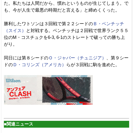
た。私たちは人間だから、慣れというものが生じてしまう。で
も、今が人生で最悪の時期だと言える」と締めくくった。
勝利したワトソンは３回戦で第２２シードの
Ｂ・ベンチッチ
（スイス）
と対戦する。ベンチッチは２回戦で世界ランク５５
位のM・コスチュクを6-3, 6-1のストレートで破っての勝ち上
がり。
同日には第８シードの
Ｏ・ジャバー（チュニジア）
、第９シー
ドの
Ｄ・コリンズ（アメリカ）
らが３回戦に駒を進めた。
■関連ニュース