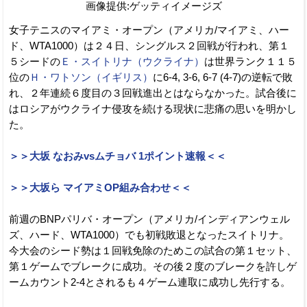
画像提供:ゲッティイメージズ
女子テニスのマイアミ・オープン（アメリカ/マイアミ、ハー
ド、WTA1000）は２４日、シングルス２回戦が行われ、第１
５シードの
Ｅ・スイトリナ（ウクライナ）
は世界ランク１１５
位の
Ｈ・ワトソン（イギリス）
に6-4, 3-6, 6-7 (4-7)の逆転で敗
れ、２年連続６度目の３回戦進出とはならなかった。試合後に
はロシアがウクライナ侵攻を続ける現状に悲痛の思いを明かし
た。
＞＞大坂 なおみvsムチョバ 1ポイント速報＜＜
＞＞大坂ら マイアミOP組み合わせ＜＜
前週のBNPパリバ・オープン（アメリカ/インディアンウェル
ズ、ハード、WTA1000）でも初戦敗退となったスイトリナ。
今大会のシード勢は１回戦免除のためこの試合の第１セット、
第１ゲームでブレークに成功。その後２度のブレークを許しゲ
ームカウント2-4とされるも４ゲーム連取に成功し先行する。