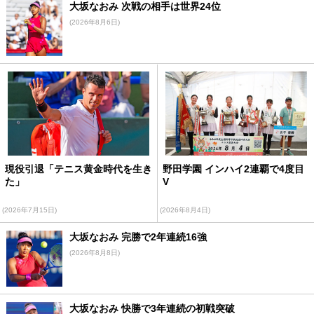
大坂なおみ 次戦の相手は世界24位
(2026年8月6日)
現役引退「テニス黄金時代を生き
野田学園 インハイ2連覇で4度目
た」
V
(2026年7月15日)
(2026年8月4日)
大坂なおみ 完勝で2年連続16強
(2026年8月8日)
大坂なおみ 快勝で3年連続の初戦突破