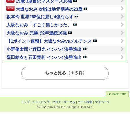
19歳 3度目のマスターズ16強
大坂なおみ 次戦は地元期待の23歳
坂本怜 世界268位に屈し4強ならず
大坂なおみ「すごく楽しかった」
大坂なおみ 完勝で2年連続16強
【1ポイント速報】大坂なおみvsメルテンス
小野倫太郎と稗田光 インハイ決勝進出
窪田結衣と石田実莉 インハイ決勝進出
トップ
|
ショッピング
|
ブログ
|
サークル
|
コート検索
|
マイページ
©2012 tennis365 Inc. All Rights Reserved.