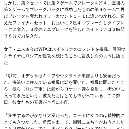
しかし、第２セットでは第２ゲームでブレークを許す。直後の
第３ゲームでブレークバックに成功したものの第４ゲームで再
びブレークを奪われセットカウント１－１に追いつかれる。迎
えたファイナルセット、お互いに２度ずつブレークしタイブレ
ークに突入。３度のミニブレークを許したスイトリナは２時間
３８分で力尽きた。
女子テニス協会のWTAはスイトリナのコメントを掲載。母国ウ
クライナにロシアが侵攻を続けることに言及し次のように語っ
た。
「以前、オデッサはキエフやウクライナ東部よりも安全だっ
た。海沿いに住んでいる祖母に話を聞いた。祖母に聞いたとこ
ろ、彼ら（ロシア軍）は船からロケット弾を発射し、街の中に
入ってきたという。彼女たちはとても怖がっている。ここ数
日、彼女たちの安否が本当に心配」
「集中するのがかなり大変だった。コートに立つのは精神的に
とてもきつかった。勇気を出して、困難に立ち向かおうとした
ことは確かだわ。でも、まだ１００パーセントではない。イン