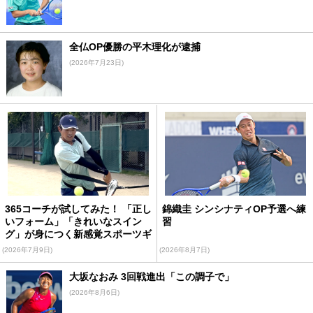
全仏OP優勝の平木理化が逮捕
(2026年7月23日)
365コーチが試してみた！ 「正し
錦織圭 シンシナティOP予選へ練
いフォーム」「きれいなスイン
習
グ」が身につく新感覚スポーツギ
ア
(2026年7月9日)
(2026年8月7日)
大坂なおみ 3回戦進出「この調子で」
(2026年8月6日)