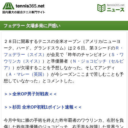
フェデラー 欠場多発に戸惑い
２８日に開幕するテニスの全米オープン（アメリカ/ニューヨ
ーク、ハード、グランドスラム）は２６日、第３シードの
Ｒ・
フェデラー（スイス）
が会見で「昨年のチャンピオン（
Ｓ・ワ
ウリンカ（スイス）
）と準優勝者（
Ｎ・ジョコビッチ（セルビ
ア）
）が欠場することを予想しなかった。そしてアンディ
（
Ａ・マレー（英国）
）が今シーズンここまで苦しむことも予
想していなかった」とコメントした。
＞＞全米OP男子対戦表＜＜
＞＞杉田 全米OP初戦1ポイント速報＜＜
今月中旬に膝の手術を終えた昨年覇者のワウリンカ、右肘を負
傷した昨年準優勝のジョコビッチ、右手首を故障した世界ラン