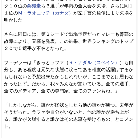
ク１０位の
錦織圭
ら３選手が年内の全大会を欠場。さらに同１
１位の
Ｍ・ラオニッチ（カナダ）
が左手首の負傷により欠場を
明かした。
さらに同日には、第２シードで出場予定だったマレーも臀部の
故障により、棄権を発表。この結果、世界ランキングのトップ
２０で５選手が不在となった。
フェデラーは「きっとラファ（
Ｒ・ナダル（スペイン）
）も自
分も、ある程度は元気な状態に戻ってある程度の活躍はするか
もしれないと予想出来たかもしれないが、ここまでとは思わな
かったはず。だから、我々みんなが驚いている。全ての選手、
全てのメディア、全ての専門家、全てのファンもね。」
「しかしながら、誰かが怪我をしたら他の誰かが勝つ。去年が
そうだった。ラファや自分がいないと、他の誰かが勝ち上が
る。誰かが欠場すると誰かはその恩恵を受けるもの」とコメン
ト。