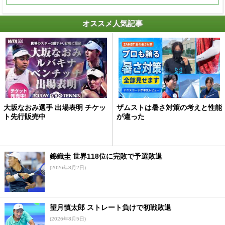
オススメ人気記事
大坂なおみ選手 出場表明 チケッ
ザムストは暑さ対策の考えと性能
ト先行販売中
が違った
錦織圭 世界118位に完敗で予選敗退
(2026年8月2日)
望月慎太郎 ストレート負けで初戦敗退
(2026年8月5日)