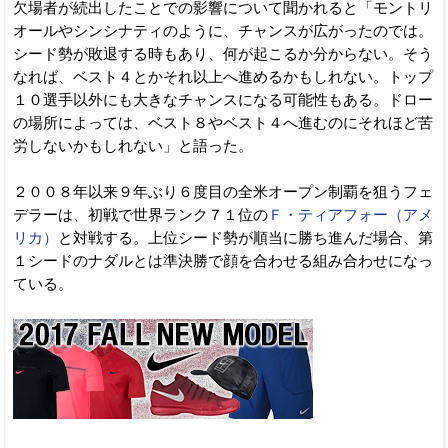
欠場者が続出したことでの影響について聞かれると「モントリ
オールやシンシナティのように、チャンスが広がったのでは。
シード勢が敗退する時もあり、何が起こるか分からない。そう
なれば、ベスト４とかそれ以上へ進めるかもしれない。トップ
１０選手以外にも大きなチャンスになる可能性もある。ドロー
の場所によっては、ベスト８やベスト４へ進むのにそれほど苦
労しないかもしれない」と語った。
２００８年以来９年ぶり６度目の全米オープン制覇を狙うフェ
デラーは、初戦で世界ランク７１位の
Ｆ・ティアフォー（アメ
リカ）
と対戦する。上位シード勢が順当に勝ち進んだ場合、第
１シードのナダルとは準決勝で顔を合わせる組み合わせになっ
ている。