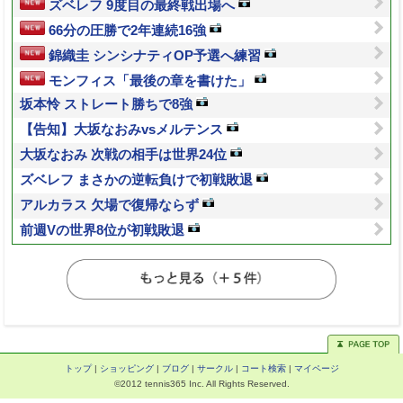
ズベレフ 9度目の最終戦出場へ
66分の圧勝で2年連続16強
錦織圭 シンシナティOP予選へ練習
モンフィス「最後の章を書けた」
坂本怜 ストレート勝ちで8強
【告知】大坂なおみvsメルテンス
大坂なおみ 次戦の相手は世界24位
ズベレフ まさかの逆転負けで初戦敗退
アルカラス 欠場で復帰ならず
前週Vの世界8位が初戦敗退
トップ
|
ショッピング
|
ブログ
|
サークル
|
コート検索
|
マイページ
©2012 tennis365 Inc. All Rights Reserved.