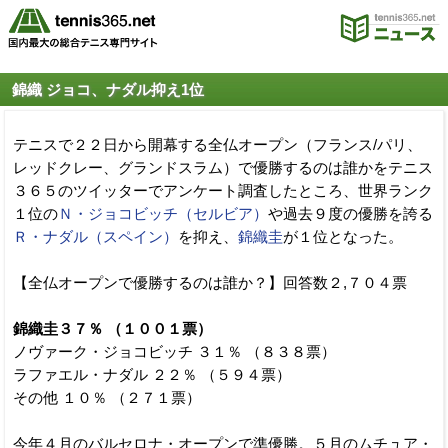
錦織 ジョコ、ナダル抑え1位
テニスで２２日から開幕する全仏オープン（フランス/パリ、
レッドクレー、グランドスラム）で優勝するのは誰かをテニス
３６５のツイッターでアンケート調査したところ、世界ランク
１位の
Ｎ・ジョコビッチ（セルビア）
や過去９度の優勝を誇る
Ｒ・ナダル（スペイン）
を抑え、
錦織圭
が１位となった。
【全仏オープンで優勝するのは誰か？】回答数２,７０４票
錦織圭３７％ （１００１票）
ノヴァーク・ジョコビッチ ３１％ （８３８票）
ラファエル・ナダル ２２％ （５９４票）
その他 １０％ （２７１票）
今年４月のバルセロナ・オープンで準優勝。５月のムチュア・