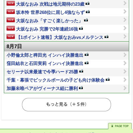
大坂なおみ 次戦は地元期待の23歳
坂本怜 世界268位に屈し4強ならず
大坂なおみ「すごく楽しかった」
大坂なおみ 完勝で2年連続16強
【1ポイント速報】大坂なおみvsメルテンス
8月7日
小野倫太郎と稗田光 インハイ決勝進出
窪田結衣と石田実莉 インハイ決勝進出
セリーナ以来最速で今季ハード25勝
千葉・幕張でピックルボールの子ども向け体験会
加藤未唯ペアがヴィーナス組に勝利