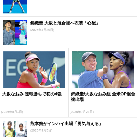
錦織圭 大坂と混合複へ衣装「心配」
(2026年7月30日)
大坂なおみ 逆転勝ちで初の4強
錦織圭/大坂なおみ組 全米OP混合
複出場
(2026年8月1日)
(2026年7月28日)
熊本勢がインハイ出場「勇気与える」
(2026年8月5日)