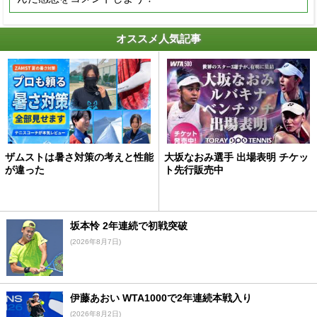
オススメ人気記事
ザムストは暑さ対策の考えと性能
大坂なおみ選手 出場表明 チケッ
が違った
ト先行販売中
坂本怜 2年連続で初戦突破
(2026年8月7日)
伊藤あおい WTA1000で2年連続本戦入り
(2026年8月2日)