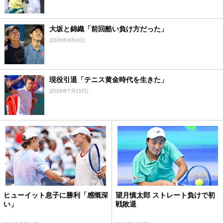
大坂と錦織「前回酷い負け方だった」
(2026年8月4日)
現役引退「テニス黄金時代を生きた」
(2026年7月15日)
ヒューイット息子に勝利「感慨深
望月慎太郎 ストレート負けで初
い」
戦敗退