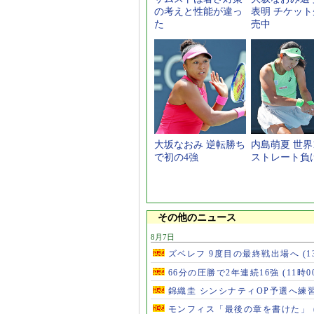
の考えと性能が違っ
表明 チケッ
た
売中
大坂なおみ 逆転勝ち
内島萌夏 世界
で初の4強
ストレート負
その他のニュース
8月7日
ズベレフ 9度目の最終戦出場へ
(
66分の圧勝で2年連続16強
(11時0
錦織圭 シンシナティOP予選へ練
モンフィス「最後の章を書けた」