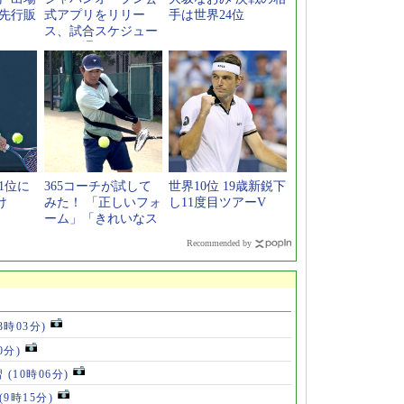
ト先行販
式アプリをリリー
手は世界24位
ス、試合スケジュー
ルなど通知
1位に
365コーチが試して
世界10位 19歳新鋭下
け
みた！ 「正しいフォ
し11度目ツアーV
ーム」「きれいなス
イング」が身につく
Recommended by
新感覚スポーツギア
13時03分)
0分)
習
(10時06分)
(9時15分)