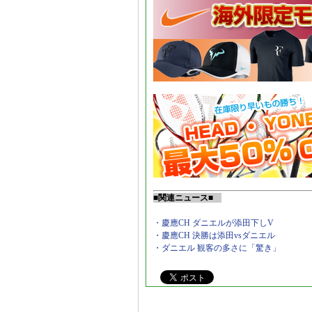
■関連ニュース■
・慶應CH ダニエルが添田下しV
・慶應CH 決勝は添田vsダニエル
・ダニエル 観客の多さに「驚き」