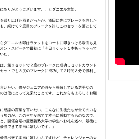
にありがとうございます。」とダニエル太郎。
を繰り広げた両者だったが、添田に先にブレークを許した
も、続けて２度目のブレークを許しこのセットを落として
らダニエル太郎はラケットをコートに叩きつける場面も見
オン・スピーチで最初に「今日ラケット１本折っちゃって
いた。
は、第２セットで２度のブレークに成功しセットカウント
セットでも３度のブレークに成功して２時間３分で勝利し
言いたい。僕がジュニアの時から尊敬している選手なの
のは僕にとって光栄なことです。これからもよろしくお願
に感謝の言葉を言いたい。こんなに生徒たちが全ての力を
う努力が、この何年か来てて本当に感動するものなので、
と、開催会場の慶應義塾大学の学生へお礼を述べ、最後に
優勝できて本当に嬉しいです。」
優勝出来て本当に嬉しいんですけど、チャレンジャーの大