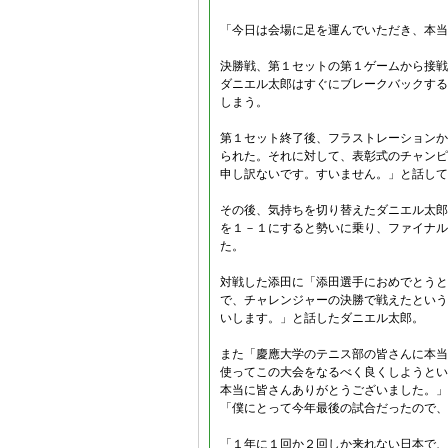
「今日は会場に足を運んでいただき、本当
決勝戦、第１セットの第１ゲームから接戦
ダニエル太郎はすぐにブレークバックする
しまう。
第１セット終了後、フラストレーションか
られた。それに対して、表彰式のチャンピ
申し訳ないです。すいません。」と話して
その後、気持ちを切り替えたダニエル太郎
を１－１にすると勢いに乗り、ファイナル
た。
対戦した添田に「添田選手におめでとうと
で、チャレンジャーの決勝で戦えたという
いします。」と話したダニエル太郎。
また「慶應大学のテニス部の皆さんに本当
使ってこの大会をなるべく良くしようとい
本当に皆さんありがとうございました。」
「僕にとって今年最後の試合だったので、
「１年に１回か２回しか来れない日本で、