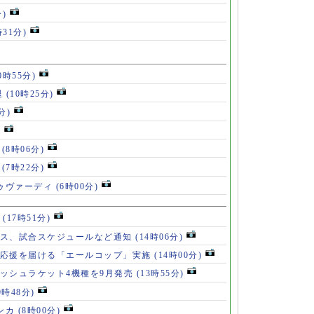
分)
時31分)
0時55分)
退
(10時25分)
分)
)
」
(8時06分)
破
(7時22分)
ドゥヴァーディ
(6時00分)
」
(17時51分)
ース、試合スケジュールなど通知
(14時06分)
の応援を届ける「エールコップ」実施
(14時00分)
ッシュラケット4機種を9月発売
(13時55分)
9時48分)
ンカ
(8時00分)