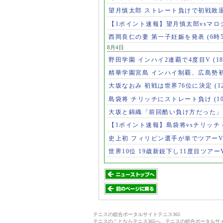
望月慎太郎 ストレート負けで初戦敗
【1ポイント速報】望月慎太郎vsマ
西岡良仁の妻 第一子妊娠を発表
(6時
8月4日
野田学園 インハイ2連覇で4度目V
(1
精華学園宮島 インハイ制覇、広島勢
大坂なおみ 初戦は世界76位に決定
(1
島袋将 チリッチにストレート負け
(1
大坂と錦織「前回酷い負け方だった
【1ポイント速報】島袋将vsチリッチ
史上初 フィリピン選手が単でツアー
世界10位 19歳新鋭下し11度目ツアー
テニスの総合ポータルサイトテニス365
テニスのことならテニス365へ。テニスの総合ポータル