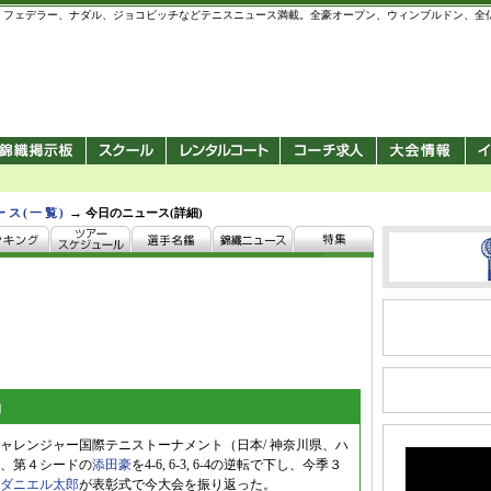
 錦織圭、フェデラー、ナダル、ジョコビッチなどテニスニュース満載。全豪オープン、ウィンブルドン、
→
ース(一覧)
今日のニュース(詳細)
」
ャレンジャー国際テニストーナメント（日本/ 神奈川県、ハ
、第４シードの
添田豪
を4-6, 6-3, 6-4の逆転で下し、今季３
ダニエル太郎
が表彰式で今大会を振り返った。