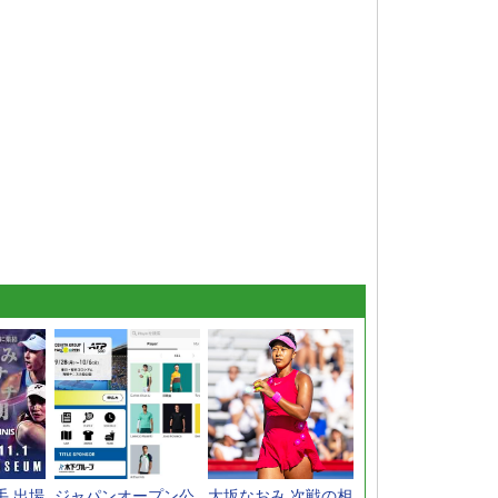
手 出場
ジャパンオープン公
大坂なおみ 次戦の相