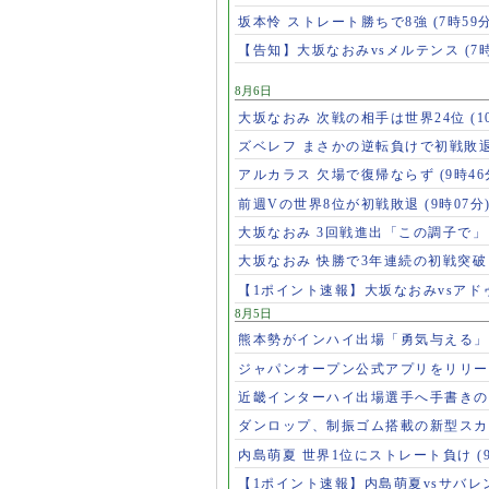
坂本怜 ストレート勝ちで8強
(7時59
【告知】大坂なおみvsメルテンス
(7
8月6日
大坂なおみ 次戦の相手は世界24位
(1
ズベレフ まさかの逆転負けで初戦敗
アルカラス 欠場で復帰ならず
(9時46
前週Vの世界8位が初戦敗退
(9時07分
大坂なおみ 3回戦進出「この調子で
大坂なおみ 快勝で3年連続の初戦突
【1ポイント速報】大坂なおみvsア
8月5日
熊本勢がインハイ出場「勇気与える
ジャパンオープン公式アプリをリリ
近畿インターハイ出場選手へ手書き
ダンロップ、制振ゴム搭載の新型スカ
内島萌夏 世界1位にストレート負け
(
【1ポイント速報】内島萌夏vsサバレ