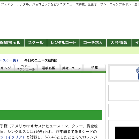
 錦織圭、フェデラー、ナダル、ジョコビッチなどテニスニュース満載。全豪オープン、ウィンブルドン、
→
ース(一覧)
今日のニュース(詳細)
手権（アメリカ/テキサス州ヒューストン、クレー、賞金総
ドル）は７日、シングルス１回戦が行われ、昨年覇者で第６シードの
ジ（イタリア）
と対戦し、6-3, 4-3としたところでロレンジ