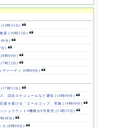
位
(10時55分)
戦敗退
(10時25分)
時46分)
7分)
」
(8時06分)
破
(7時22分)
ドゥヴァーディ
(6時00分)
」
(17時51分)
ース、試合スケジュールなど通知
(14時06分)
の応援を届ける「エールコップ」実施
(14時00分)
ッシュラケット4機種を9月発売
(13時55分)
9時48分)
ンカ
(8時00分)