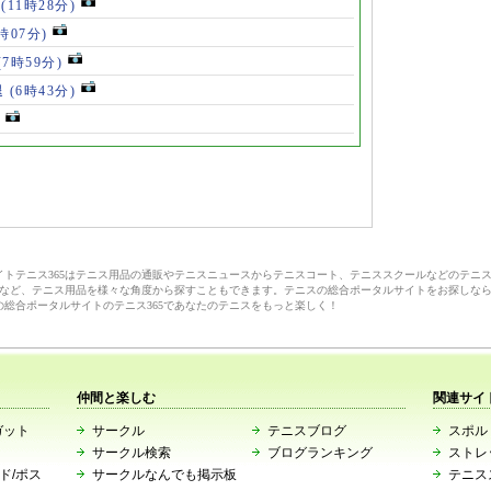
手
(11時28分)
9時07分)
(7時59分)
退
(6時43分)
サイトテニス365はテニス用品の通販やテニスニュースからテニスコート、テニススクールなどのテニ
など、テニス用品を様々な角度から探すこともできます。テニスの総合ポータルサイトをお探しな
の総合ポータルサイトのテニス365であなたのテニスをもっと楽しく！
仲間と楽しむ
関連サイ
ガット
サークル
テニスブログ
スポルト
サークル検索
ブログランキング
ストレ
ード/ポス
サークルなんでも掲示板
テニス