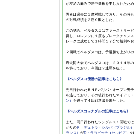
が左足の痛みで途中棄権を申し入れたため
両者は過去に１度対戦しており、その時も
の対戦成績を２勝０敗とした。
この試合、ベルダスコはファーストサービ
得し、ロレンジに１度もブレークチャンス
レークに成功して１時間１７分で勝利をお
２回戦でベルダスコは、予選勝ち上がりの
過去同大会でベルダスコは、２０１４年の
を飾っており、今回は２連覇を狙う。
《ベルダスコ優勝の記事はこちら》
先日行われたＢＮＰパリバ・オープン男子
を逃しており、その後行われたマイアミ・
ン）
を破って４回戦進出を果たした。
《ベルダスコvsナダルの記事はこちら》
また、同日行われたシングルス１回戦では
がりの
Ｒ・デュトラ・シルバ（ブラジル）
ランス）
が
D・ラヨビッチ（セルビア）
を