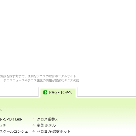
ス施設を探す方まで、便利なテニスの総合ポータルサイト、
ら、テニスニュースやテニス施設の情報が豊富なテニスの総
ト
-SPORT.es-
クロス張替え
ッチ
奄美 ホテル
スクールコンシェ
ゼロヨガ-岩盤ホット