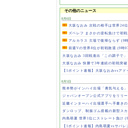
その他のニュース
8月6日
大坂なおみ 次戦の相手は世界24
ズベレフ まさかの逆転負けで初
アルカラス 欠場で復帰ならず
(9
前週Vの世界8位が初戦敗退
(9時0
大坂なおみ 3回戦進出「この調子で
大坂なおみ 快勝で3年連続の初戦突
【1ポイント速報】大坂なおみvsア
8月5日
熊本勢がインハイ出場「勇気与える
ジャパンオープン公式アプリをリリ
近畿インターハイ出場選手へ手書き
ダンロップ、制振ゴム搭載の新型スカ
内島萌夏 世界1位にストレート負け
(
【1ポイント速報】内島萌夏vsサバレ