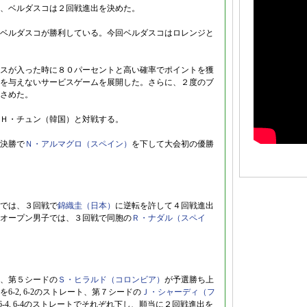
、ベルダスコは２回戦進出を決めた。
ベルダスコが勝利している。今回ベルダスコはロレンジと
スが入った時に８０パーセントと高い確率でポイントを獲
を与えないサービスゲームを展開した。さらに、２度のブ
さめた。
Ｈ・チュン（韓国）と対戦する。
決勝で
Ｎ・アルマグロ（スペイン）
を下して大会初の優勝
では、３回戦で
錦織圭（日本）
に逆転を許して４回戦進出
オープン男子では、３回戦で同胞の
Ｒ・ナダル（スペイ
、第５シードの
Ｓ・ヒラルド（コロンビア）
が予選勝ち上
を6-2, 6-2のストレート、第７シードの
Ｊ・シャーディ（フ
6-4, 6-4のストレートでそれぞれ下し、順当に２回戦進出を