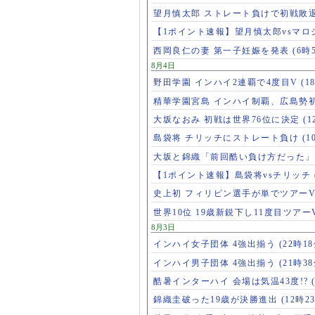
望月慎太郎 ストレート負けで初戦敗
【1ポイント速報】望月慎太郎vsマ
西岡良仁の妻 第一子妊娠を発表
(6時
8月4日
野田学園 インハイ2連覇で4度目V
(1
精華学園宮島 インハイ制覇、広島勢
大坂なおみ 初戦は世界76位に決定
(1
島袋将 チリッチにストレート負け
(1
大坂と錦織「前回酷い負け方だった
【1ポイント速報】島袋将vsチリッチ
史上初 フィリピン選手が単でツアー
世界10位 19歳新鋭下し11度目ツアー
8月3日
インハイ女子団体 4強出揃う
(22時18
インハイ男子団体 4強出揃う
(21時38
酷暑インターハイ 会場は気温43度!?
錦織圭破った19歳が決勝進出
(12時2