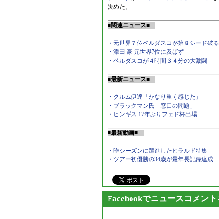
決めた。
■関連ニュース■
・元世界７位ベルダスコが第８シード破る
・添田 豪 元世界7位に及ばず
・ベルダスコが４時間３４分の大激闘
■最新ニュース■
・クルム伊達「かなり重く感じた」
・ブラックマン氏「窓口の問題」
・ヒンギス 17年ぶりフェド杯出場
■最新動画■
・昨シーズンに躍進したヒラルド特集
・ツアー初優勝の34歳が最年長記録達成
Facebookでニュースコメン