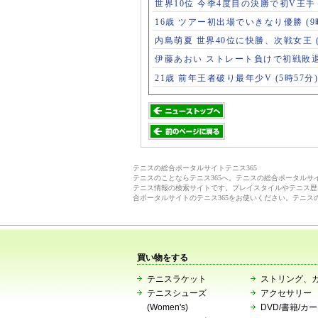
世界10位 今季4度目の決勝で初V王
16歳 ツアー初出場でいきなり優勝
(
内島萌夏 世界40位に快勝、次戦女王
伊藤あおい ストレート負けで初戦敗
21歳 前年王者破り最年少V
(5時57分)
テニスの総合ポータルサイトテニス365
テニスのことならテニス365へ。テニスの総合ポータル
テニス情報の検索サイトです。プレイスタイルやテニス歴
合ポータルサイトのテニス365をお使いください。テニス
買い物をする
テニスラケット
ストリング、
テニスシューズ
アクセサリー
(Women's)
DVD/書籍/カ