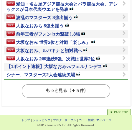
愛知・名古屋アジア競技大会とパラ競技大会、アシ
ックスが日本代表ウエアを発表
波乱のマスターズ 8強出揃う
大坂なおみら 8強出揃う
前年王者がフォンセカ撃破し8強
大坂なおみ 世界2位と対戦「楽しみ」
大坂なおみ、ルバキナと初対戦へ
大坂なおみ 2年連続8強、次戦は世界2位
【1ポイント速報】大坂なおみvsフェルナンデス
シナー、マスターズ2大会連続欠場
トップ
|
ショッピング
|
ブログ
|
サークル
|
コート検索
|
マイページ
©2012 tennis365 Inc. All Rights Reserved.