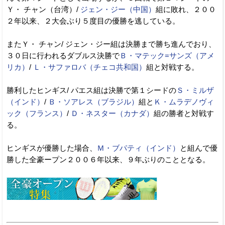
Ｙ・ チャン（台湾）/
ジェン・ジー（中国）
組に敗れ、２００
２年以来、２大会ぶり５度目の優勝を逃している。
またＹ・ チャン/ ジェン・ジー組は決勝まで勝ち進んでおり、
３０日に行われるダブルス決勝で
Ｂ・マテック=サンズ（アメ
リカ）
/
Ｌ・サファロバ（チェコ共和国）
組と対戦する。
勝利したヒンギス/ パエス組は決勝で第１シードの
Ｓ・ミルザ
（インド）
/
Ｂ・ソアレス（ブラジル）
組と
Ｋ・ムラデノヴィ
ック（フランス）
/
Ｄ・ネスター（カナダ）
組の勝者と対戦す
る。
ヒンギスが優勝した場合、
Ｍ・ブパティ（インド）
と組んで優
勝した全豪ープン２００６年以来、９年ぶりのこととなる。