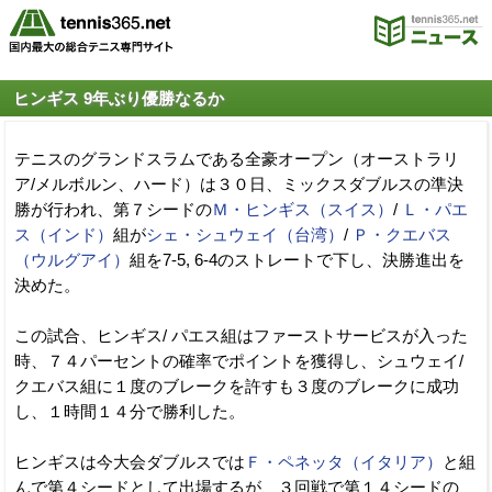
ヒンギス 9年ぶり優勝なるか
テニスのグランドスラムである全豪オープン（オーストラリ
ア/メルボルン、ハード）は３０日、ミックスダブルスの準決
勝が行われ、第７シードの
Ｍ・ヒンギス（スイス）
/
Ｌ・パエ
ス（インド）
組が
シェ・シュウェイ（台湾）
/
Ｐ・クエバス
（ウルグアイ）
組を7-5, 6-4のストレートで下し、決勝進出を
決めた。
この試合、ヒンギス/ パエス組はファーストサービスが入った
時、７４パーセントの確率でポイントを獲得し、シュウェイ/
クエバス組に１度のブレークを許すも３度のブレークに成功
し、１時間１４分で勝利した。
ヒンギスは今大会ダブルスでは
Ｆ・ペネッタ（イタリア）
と組
んで第４シードとして出場するが、３回戦で第１４シードの