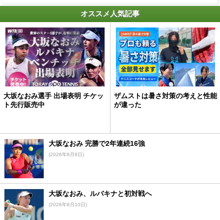
オススメ人気記事
大坂なおみ選手 出場表明 チケッ
ザムストは暑さ対策の考えと性能
ト先行販売中
が違った
大坂なおみ 完勝で2年連続16強
(2026年8月8日)
大坂なおみ、ルバキナと初対戦へ
(2026年8月10日)