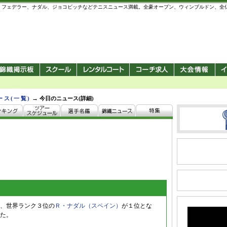
 錦織圭、フェデラー、ナダル、ジョコビッチなどテニスニュース満載。全豪オープン、ウィンブルドン、
→
ース(一覧)
今日のニュース(詳細)
、世界ランク３位の
Ｒ・ナダル（スペイン）
が１位とな
た。