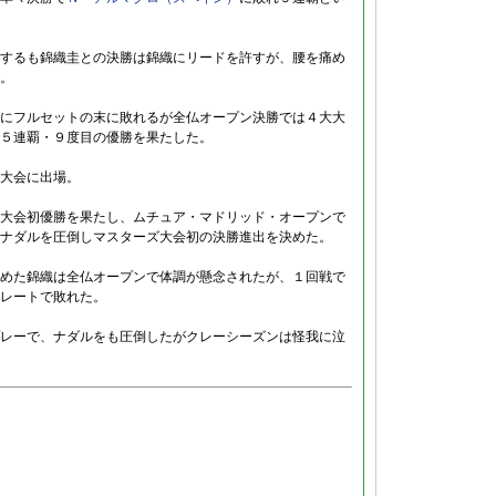
するも錦織圭との決勝は錦織にリードを許すが、腰を痛め
。
チにフルセットの末に敗れるが全仏オープン決勝では４大大
５連覇・９度目の優勝を果たした。
大会に出場。
大会初優勝を果たし、ムチュア・マドリッド・オープンで
ナダルを圧倒しマスターズ大会初の決勝進出を決めた。
めた錦織は全仏オープンで体調が懸念されたが、１回戦で
レートで敗れた。
レーで、ナダルをも圧倒したがクレーシーズンは怪我に泣