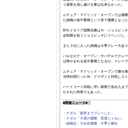
う偉業を成し遂げる事は出来なかった。
ムチュア・マドリッド・オープンでは優勝
た錦織の途中棄権という形で優勝となった
BNLイタリア国際決勝はＮ・ジョコビッ
会制覇を狙うジョコビッチにリベンジし、
また３位に入った錦織は今季クレー大会３
バルセロナ・オープン・サバデルでクレー
は悔やまれる途中棄権となるが、クレーで
ムチュア・マドリッド・オープンで腰を痛
当時好調だったＭ・クリザンと対戦しスト
ハードコート同様に早い展開で攻め入るプ
かされた時期でもあった。
■関連ニュース■
・ナダル「限界までプレーした」
・ナダル「８度の優勝、普通じゃない」
・錦織圭、大会初優勝、今季２勝目