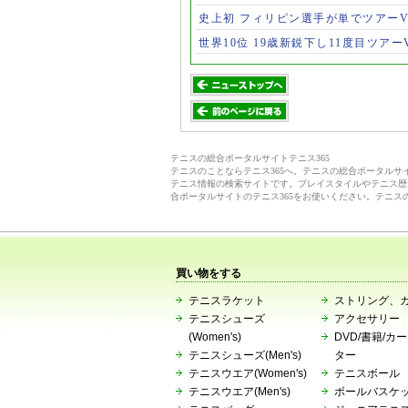
史上初 フィリピン選手が単でツアー
世界10位 19歳新鋭下し11度目ツアー
テニスの総合ポータルサイトテニス365
テニスのことならテニス365へ。テニスの総合ポータル
テニス情報の検索サイトです。プレイスタイルやテニス歴
合ポータルサイトのテニス365をお使いください。テニス
買い物をする
テニスラケット
ストリング、
テニスシューズ
アクセサリー
(Women's)
DVD/書籍/カ
テニスシューズ(Men's)
ター
テニスウエア(Women's)
テニスボール
テニスウエア(Men's)
ボールバスケ