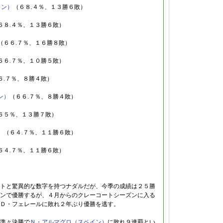
イン）
（６８.４％、１３勝６敗）
６８.４％、１３勝６敗）
（６６.７％、１６勝８敗）
６６.７％、１０勝５敗）
６.７％、８勝４敗）
ン）
（６６.７％、８勝４敗）
６５％、１３勝７敗）
）
（６４.７％、１１勝６敗）
６４.７％、１１勝６敗）
トと驚異的な数字を持つナダルだが、今季の成績は２５勝
ンで優勝するが、４月からのクレーコートシーズンに入る
Ｄ・フェレールに敗れ２年ぶり優勝を逃す。
準々決勝で
Ｎ・アルマグロ（スペイン）
に敗れ９連覇とい