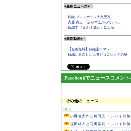
■最新ニュース■
・錦織 プロスポーツ大賞受賞
・斉藤 貴史 「焦らず上がっていく」
・錦織圭 「食わず嫌い」に出演
■最新動画■
・【全編無料】錦織圭vsマレー
・錦織が直面した王者ジョコビッチの壁
Facebookでニュースコメン
その他のニュース
8月7日
小野倫太郎と稗田光 インハイ決
窪田結衣と石田実莉 インハイ決