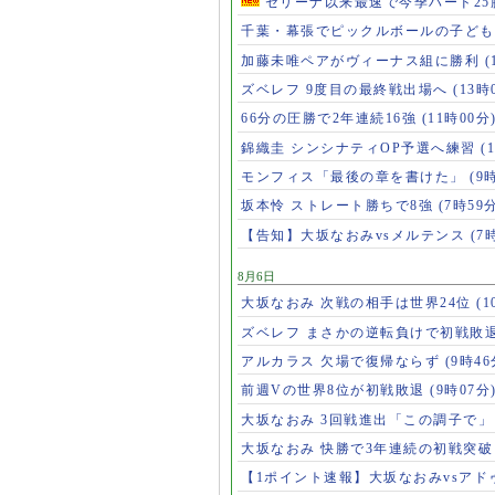
セリーナ以来最速で今季ハード2
千葉・幕張でピックルボールの子ど
加藤未唯ペアがヴィーナス組に勝利
(
ズベレフ 9度目の最終戦出場へ
(13時
66分の圧勝で2年連続16強
(11時00分
錦織圭 シンシナティOP予選へ練習
(
モンフィス「最後の章を書けた」
(9
坂本怜 ストレート勝ちで8強
(7時59
【告知】大坂なおみvsメルテンス
(7
8月6日
大坂なおみ 次戦の相手は世界24位
(1
ズベレフ まさかの逆転負けで初戦敗
アルカラス 欠場で復帰ならず
(9時46
前週Vの世界8位が初戦敗退
(9時07分
大坂なおみ 3回戦進出「この調子で
大坂なおみ 快勝で3年連続の初戦突
【1ポイント速報】大坂なおみvsア