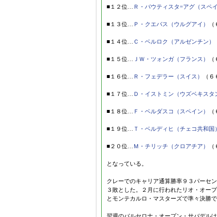
■１２位…
Ｒ・バウティスタ=アグ（スペ
■１３位…
Ｐ・クエバス（ウルグアイ）
（
■１４位…
Ｃ・ベルロク（アルゼンチン）
■１５位…
ＪＷ・ツォンガ（フランス）
（
■１６位…
Ｒ・フェデラー（スイス）
（６
■１７位…
Ｄ・イストミン（ウズベキスタ
■１８位…
Ｆ・ベルダスコ（スペイン）
（
■１９位…
Ｔ・ベルディヒ（チェコ共和国
■２０位…
Ｍ・チリッチ（クロアチア）
（
となっている。
クレーでのキャリア通算勝率９３パーセン
３敗とした。２月に行われたリオ・オープ
とモンテカルロ・マスターズで準々決勝で
翌週のバルセロナ・オープン・サバデルは