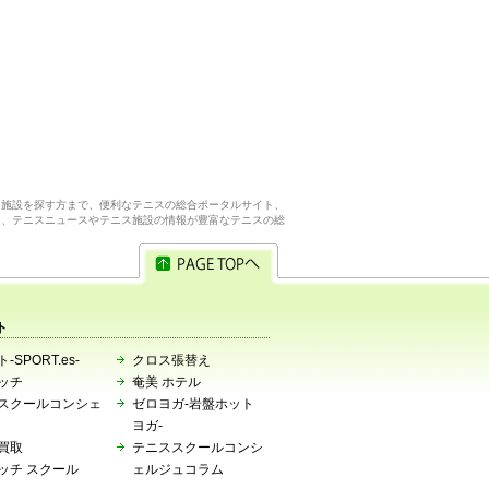
ス施設を探す方まで、便利なテニスの総合ポータルサイト、
ら、テニスニュースやテニス施設の情報が豊富なテニスの総
ト
-SPORT.es-
クロス張替え
ッチ
奄美 ホテル
スクールコンシェ
ゼロヨガ-岩盤ホット
ヨガ-
買取
テニススクールコンシ
ッチ スクール
ェルジュコラム