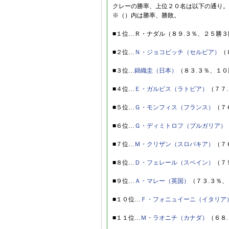
クレーの勝率、上位２０名は以下の通り。
※（）内は勝率、勝敗。
■１位…Ｒ・ナダル（８９.３％、２５勝３
■２位…
Ｎ・ジョコビッチ（セルビア）
（
■３位…
錦織圭（日本）
（８３.３％、１
■４位…
Ｅ・ガルビス（ラトビア）
（７７
■５位…
Ｇ・モンフィス（フランス）
（７
■６位…
Ｇ・ディミトロフ（ブルガリア）
■７位…
Ｍ・クリザン（スロバキア）
（７
■８位…
Ｄ・フェレール（スペイン）
（７
■９位…
Ａ・マレー（英国）
（７３.３％
■１０位…
Ｆ・フォニュイーニ（イタリア
■１１位…
Ｍ・ラオニチ（カナダ）
（６８