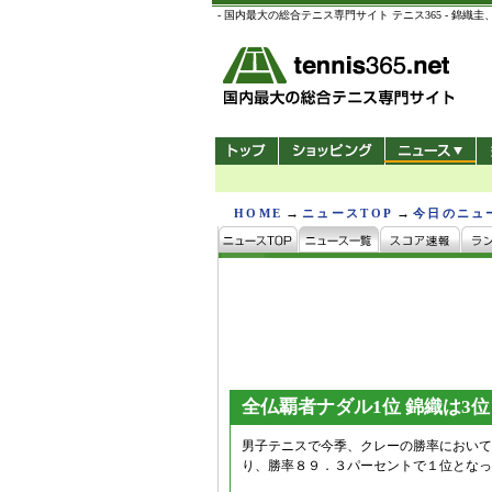
- 国内最大の総合テニス専門サイト テニス365 -
→
→
HOME
ニュースTOP
今日のニュ
全仏覇者ナダル1位 錦織は3位
男子テニスで今季、クレーの勝率において
り、勝率８９．３パーセントで１位となっ