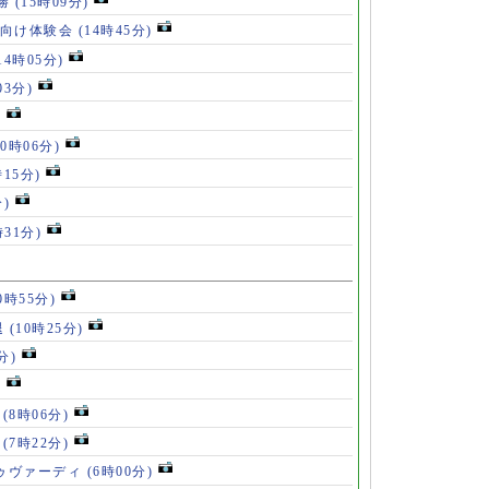
5勝
(15時09分)
も向け体験会
(14時45分)
14時05分)
03分)
)
10時06分)
時15分)
分)
時31分)
0時55分)
退
(10時25分)
分)
)
」
(8時06分)
破
(7時22分)
ドゥヴァーディ
(6時00分)