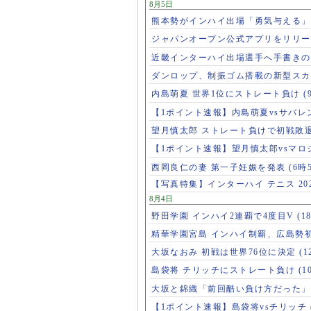
8月5日
熊本勢がインハイ出場「勇気与える
ジャパンオープン公式アプリをリリ
近畿インターハイ出場選手へ手書き
ダンロップ、制振ゴム搭載の新型スカ
内島萌夏 世界1位にストレート負け
(
【1ポイント速報】内島萌夏vsサバレ
望月慎太郎 ストレート負けで初戦敗
【1ポイント速報】望月慎太郎vsマ
西岡良仁の妻 第一子妊娠を発表
(6時
【写真特集】インターハイ テニス 202
8月4日
野田学園 インハイ2連覇で4度目V
(1
精華学園宮島 インハイ制覇、広島勢
大坂なおみ 初戦は世界76位に決定
(1
島袋将 チリッチにストレート負け
(1
大坂と錦織「前回酷い負け方だった
【1ポイント速報】島袋将vsチリッチ