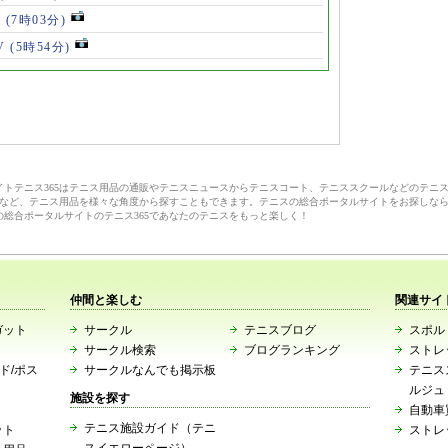
V
(7時03分)
V
(5時54分)
サイトテニス365はテニス用品の通販やテニスニュースからテニスコート、テニススクールなどのテニ
など、テニス用品を様々な角度から探すこともできます。テニスの総合ポータルサイトをお探しな
の総合ポータルサイトのテニス365であなたのテニスをもっと楽しく！
仲間と楽しむ
関連サイ
ガット
サークル
テニスブログ
スポルト
サークル検索
ブログランキング
ストレ
ード/ポス
サークルなんでも掲示板
テニス
ルジュ
施設を探す
自動車
テニス施設ガイド（テニ
ット
ストレ