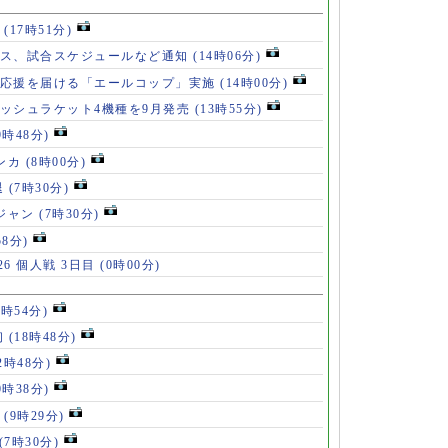
」
(17時51分)
ース、試合スケジュールなど通知
(14時06分)
の応援を届ける「エールコップ」実施
(14時00分)
ッシュラケット4機種を9月発売
(13時55分)
9時48分)
ンカ
(8時00分)
退
(7時30分)
ロジャン
(7時30分)
58分)
6 個人戦 3日目
(0時00分)
8時54分)
初
(18時48分)
2時48分)
0時38分)
」
(9時29分)
(7時30分)