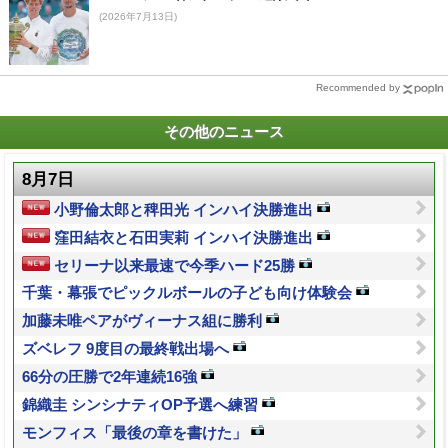
(2026年7月13日)
Recommended by
その他のニュース
8月7日
小野倫太郎と稗田光 インハイ決勝進出
窪田結衣と石田実莉 インハイ決勝進出
セリーナ以来最速で今季ハード25勝
千葉・幕張でピックルボールの子ども向け体験会
加藤未唯ペアがヴィーナス組に勝利
ズベレフ 9度目の最終戦出場へ
66分の圧勝で2年連続16強
錦織圭 シンシナティOP予選へ練習
モンフィス「最後の章を書けた」