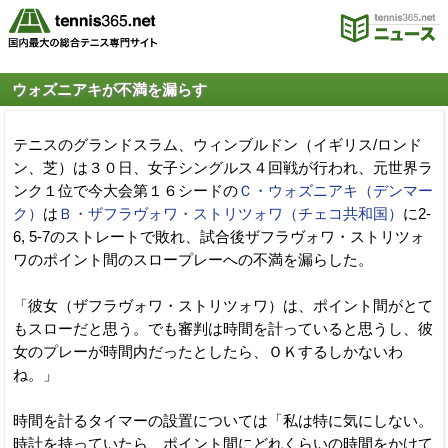
ウォズニアキが不満を漏らす
テニスのグランドスラム、ウィンブルドン（イギリス/ロンド
ン、芝）は３０日、女子シングルス４回戦が行われ、元世界ラ
ンク１位で今大会第１６シードの
Ｃ・ウォズニアキ（デンマー
ク）
は
Ｂ・ザフラヴォワ・ストリツォワ（チェコ共和国）
に2-
6, 5-7のストレートで敗れ、試合後ザフラヴォワ・ストリツォ
ワのポイント間のスロープレーへの不満を漏らした。
「彼女（ザフラヴォワ・ストリツォワ）は、ポイント間がとて
もスローだと思う。でも審判は時間を計っていると思うし、彼
女のプレーが時間内だったとしたら、ＯＫするしかないわ
ね。」
時間を計るタイマーの設置については「私は特に気にしない。
時計を持っていたら、ポイント間にどれくらいの時間をかけて