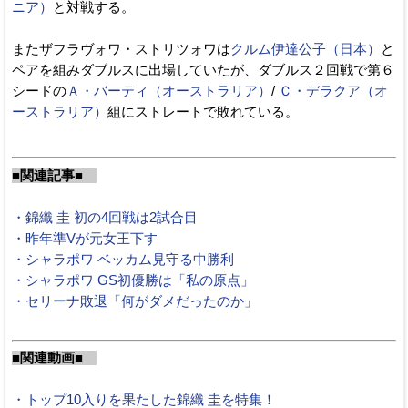
ニア）
と対戦する。
またザフラヴォワ・ストリツォワは
クルム伊達公子（日本）
と
ペアを組みダブルスに出場していたが、ダブルス２回戦で第６
シードの
Ａ・バーティ（オーストラリア）
/
Ｃ・デラクア（オ
ーストラリア）
組にストレートで敗れている。
■関連記事■
・錦織 圭 初の4回戦は2試合目
・昨年準Vが元女王下す
・シャラポワ ベッカム見守る中勝利
・シャラポワ GS初優勝は「私の原点」
・セリーナ敗退「何がダメだったのか」
■関連動画■
・トップ10入りを果たした錦織 圭を特集！