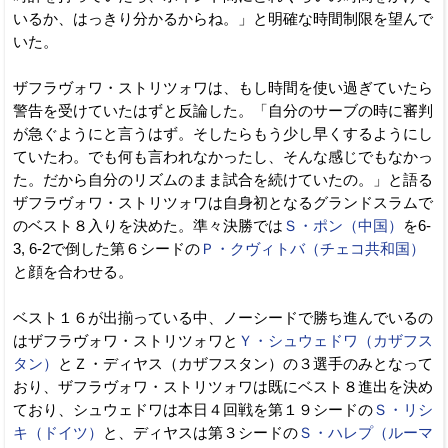
いるか、はっきり分かるからね。」と明確な時間制限を望んで
いた。
ザフラヴォワ・ストリツォワは、もし時間を使い過ぎていたら
警告を受けていたはずと反論した。「自分のサーブの時に審判
が急ぐようにと言うはず。そしたらもう少し早くするようにし
ていたわ。でも何も言われなかったし、そんな感じでもなかっ
た。だから自分のリズムのまま試合を続けていたの。」と語る
ザフラヴォワ・ストリツォワは自身初となるグランドスラムで
のベスト８入りを決めた。準々決勝では
Ｓ・ポン（中国）
を6-
3, 6-2で倒した第６シードの
Ｐ・クヴィトバ（チェコ共和国）
と顔を合わせる。
ベスト１６が出揃っている中、ノーシードで勝ち進んでいるの
はザフラヴォワ・ストリツォワと
Ｙ・シュウェドワ（カザフス
タン）
とＺ・ディヤス（カザフスタン）の３選手のみとなって
おり、ザフラヴォワ・ストリツォワは既にベスト８進出を決め
ており、シュウェドワは本日４回戦を第１９シードの
Ｓ・リシ
キ（ドイツ）
と、ディヤスは第３シードの
Ｓ・ハレプ（ルーマ