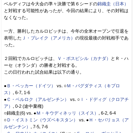
ベルディフは今大会の準々決勝で第６シードの
錦織圭（日本）
と対戦する可能性があったが、今回の結果により、その対戦は
なくなった。
一方、勝利したカルロビッチは、今年の全米オープンで引退を
表明した
Ｊ・ブレイク（アメリカ）
の現役最後の対戦相手であ
った。
２回戦でカルロビッチは、
Ｖ・ポスピシル（カナダ）
とＲ・ハ
ーセ（オランダ）の勝者と対戦する。
この日行われた試合結果は以下の通り。
●
Ｂ・ベッカー（ドイツ）
vs. ○
Ｍ・バグダティス（キプロ
ス）
, 6-7, 1-6
●
Ｃ・ベルロク（アルゼンチン）
vs. ○
Ｉ・ドディグ（クロアチ
ア）
, 0-2 (途中棄権)
○錦織圭(6) vs. ●
Ｍ・キウディネッリ（スイス）
, 6-2, 6-4
○
Ｄ・イストミン（ウズベキスタン）
vs. ●
Ｈ・セバリョス（ア
ルゼンチン）
, 7-5, 7-6