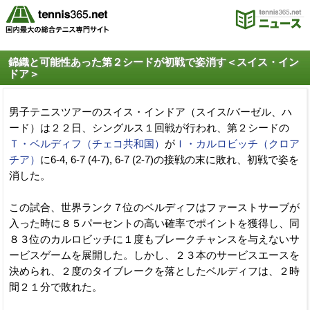
錦織と可能性あった第２シードが初戦で姿消す＜スイス・イン
ドア＞
男子テニスツアーのスイス・インドア（スイス/バーゼル、ハ
ード）は２２日、シングルス１回戦が行われ、第２シードの
Ｔ・ベルディフ（チェコ共和国）
が
Ｉ・カルロビッチ（クロア
チア）
に6-4, 6-7 (4-7), 6-7 (2-7)の接戦の末に敗れ、初戦で姿を
消した。
この試合、世界ランク７位のベルディフはファーストサーブが
入った時に８５パーセントの高い確率でポイントを獲得し、同
８３位のカルロビッチに１度もブレークチャンスを与えないサ
ービスゲームを展開した。しかし、２３本のサービスエースを
決められ、２度のタイブレークを落としたベルディフは、２時
間２１分で敗れた。