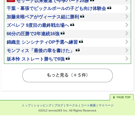
セリーナ以来最速で今季ハード25勝
千葉・幕張でピックルボールの子ども向け体験会
加藤未唯ペアがヴィーナス組に勝利
ズベレフ 9度目の最終戦出場へ
66分の圧勝で2年連続16強
錦織圭 シンシナティOP予選へ練習
モンフィス「最後の章を書けた」
坂本怜 ストレート勝ちで8強
トップ
|
ショッピング
|
ブログ
|
サークル
|
コート検索
|
マイページ
©2012 tennis365 Inc. All Rights Reserved.