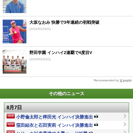
大坂なおみ 快勝で3年連続の初戦突破
(2026年8月6日)
野田学園 インハイ2連覇で4度目V
(2026年8月4日)
Recommended by
その他のニュース
8月7日
小野倫太郎と稗田光 インハイ決勝進出
窪田結衣と石田実莉 インハイ決勝進出