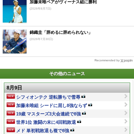
加藤未唯ペアがヴィーナス組に勝利
(2026年8月7日)
錦織圭「辞めるに辞められない」
(2026年7月30日)
Recommended by
その他のニュース
8月9日
シフィオンテク 逆転勝ちで雪辱
加藤未唯組 シードに屈し8強ならず
19歳 マスターズ3大会連続で8強
世界1位 激闘の末に4回戦敗退
メド 単初戦敗退も複で8強