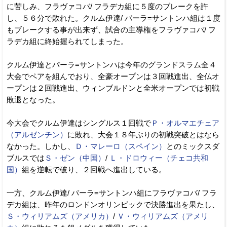
に苦しみ、フラヴァコバ/ フラデカ組に５度のブレークを許
し、５６分で敗れた。クルム伊達/ パーラ=サントンハ組は１度
もブレークする事が出来ず、試合の主導権をフラヴァコバ/ フ
ラデカ組に終始握られてしまった。
クルム伊達とパーラ=サントンハは今年のグランドスラム全４
大会でペアを組んでおり、全豪オープンは３回戦進出、全仏オ
ープンは２回戦進出、ウィンブルドンと全米オープンでは初戦
敗退となった。
今大会でクルム伊達はシングルス１回戦で
Ｐ・オルマエチェア
（アルゼンチン）
に敗れ、大会１８年ぶりの初戦突破とはなら
なかった。しかし、
Ｄ・マレーロ（スペイン）
とのミックスダ
ブルスでは
Ｓ・ゼン（中国）
/
Ｌ・ドロウィー（チェコ共和
国）
組を逆転で破り、２回戦へ進出している。
一方、クルム伊達/ パーラ=サントンハ組にフラヴァコバ/ フラ
デカ組は、昨年のロンドンオリンピックで決勝進出を果たし、
Ｓ・ウィリアムズ（アメリカ）
/
Ｖ・ウィリアムズ（アメリ