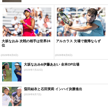
大坂なおみ 次戦の相手は世界24
アルカラス 欠場で復帰ならず
位
(2026年8月6日)
(2026年8月6日)
大坂なおみ&伊藤あおい 全米OP出場
(2026年7月22日)
窪田結衣と石田実莉 インハイ決勝進出
(2026年8月7日)