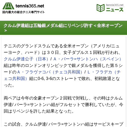
クルム伊達組は五輪銀メダル組にリベンジ許す＜全米オープン
＞
テニスのグランドスラムである全米オープン（アメリカ/ニュ
ーヨーク、ハード）は３０日、女子ダブルス１回戦が行われ、
クルム伊達公子（日本）
/
Ａ・パーラ=サントンハ（スペイン）
組は昨年のロンドンオリンピックで銀メダルを獲得した第５シ
ードの
Ａ・フラヴァコバ（チェコ共和国）
/
Ｌ・フラデカ（チ
ェコ共和国）
組に0-6, 3-6のストレートで敗れ、初戦敗退とな
った。
両ペアは今年の全豪オープン２回戦で対戦し、その時はクルム
伊達/ パーラ=サントンハ組がフルセットで勝利していたが、今
回はリベンジを許した結果となった。
この試合、クルム伊達/ パーラ=サントンハ組はサービスキープ