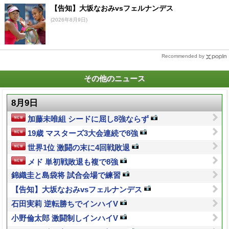
【告知】大坂なおみvsフェルナンデス
(2026年8月9日)
Recommended by
その他のニュース
8月9日
加藤未唯組 シードに屈し8強ならず
19歳 マスターズ3大会連続で8強
世界1位 激闘の末に4回戦敗退
メド 単初戦敗退も複で8強
錦織圭と島袋将 試合会場で練習
【告知】大坂なおみvsフェルナンデス
石田実莉 逆転勝ちでインハイV
小野倫太郎 激闘制しインハイV