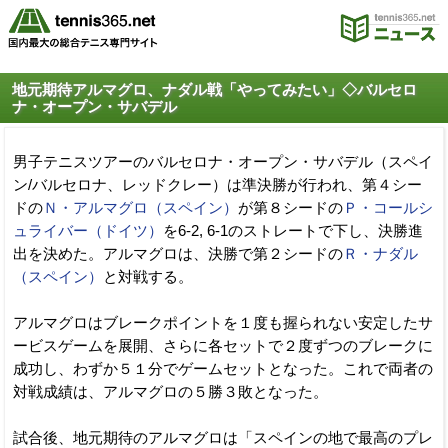
地元期待アルマグロ、ナダル戦「やってみたい」◇バルセロ
ナ・オープン・サバデル
男子テニスツアーのバルセロナ・オープン・サバデル（スペイ
ン/バルセロナ、レッドクレー）は準決勝が行われ、第４シー
ドの
Ｎ・アルマグロ（スペイン）
が第８シードの
Ｐ・コールシ
ュライバー（ドイツ）
を6-2, 6-1のストレートで下し、決勝進
出を決めた。アルマグロは、決勝で第２シードの
Ｒ・ナダル
（スペイン）
と対戦する。
アルマグロはブレークポイントを１度も握られない安定したサ
ービスゲームを展開、さらに各セットで２度ずつのブレークに
成功し、わずか５１分でゲームセットとなった。これで両者の
対戦成績は、アルマグロの５勝３敗となった。
試合後、地元期待のアルマグロは「スペインの地で最高のプレ