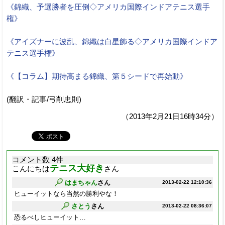
《錦織、予選勝者を圧倒◇アメリカ国際インドアテニス選手
権》
《アイズナーに波乱、錦織は白星飾る◇アメリカ国際インドア
テニス選手権》
《【コラム】期待高まる錦織、第５シードで再始動》
(翻訳・記事/弓削忠則)
（2013年2月21日16時34分）
コメント数 4件
テニス大好き
こんにちは
さん
はまちゃん
さん
2013-02-22 12:10:36
ヒューイットなら当然の勝利やな！
さとう
さん
2013-02-22 08:36:07
恐るべしヒューイット…