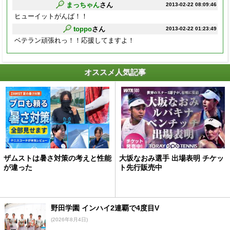
まっちゃん
さん
2013-02-22 08:09:46
ヒューイットがんば！！
toppo
さん
2013-02-22 01:23:49
ベテラン頑張れっ！！応援してますよ！
オススメ人気記事
ザムストは暑さ対策の考えと性能
大坂なおみ選手 出場表明 チケッ
が違った
ト先行販売中
野田学園 インハイ2連覇で4度目V
(2026年8月4日)