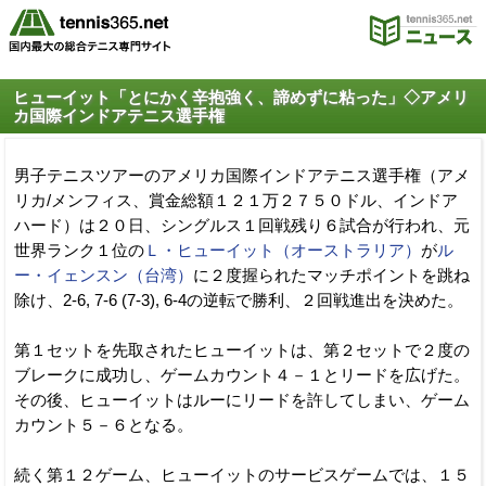
ヒューイット「とにかく辛抱強く、諦めずに粘った」◇アメリ
カ国際インドアテニス選手権
男子テニスツアーのアメリカ国際インドアテニス選手権（アメ
リカ/メンフィス、賞金総額１２１万２７５０ドル、インドア
ハード）は２０日、シングルス１回戦残り６試合が行われ、元
世界ランク１位の
Ｌ・ヒューイット（オーストラリア）
が
ル
ー・イェンスン（台湾）
に２度握られたマッチポイントを跳ね
除け、2-6, 7-6 (7-3), 6-4の逆転で勝利、２回戦進出を決めた。
第１セットを先取されたヒューイットは、第２セットで２度の
ブレークに成功し、ゲームカウント４－１とリードを広げた。
その後、ヒューイットはルーにリードを許してしまい、ゲーム
カウント５－６となる。
続く第１２ゲーム、ヒューイットのサービスゲームでは、１５