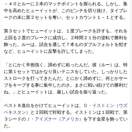
－４０とルーに２本のマッチポイントを握られる。しかし、集
中を高めたヒューイットが、このピンチを切り抜け、タイブレ
ークの末に第２セットを奪い、セットカウント１－１とする。
第３セットでヒューイットは、１度ブレークを許すも、それを
上回る２度のブレークに成功し、２時間２１分の逆転で勝利を
飾った。ルーは、試合を通して７本ものダブルフォルトを犯す
など、ヒューイットに反撃を許してしまった。
「とにかく辛抱強く、諦めずに粘ったんだ。彼（ルー）は、特
に第１セットではかなり良いテニスをしていた。しっかりした
ストロークを打ってきたんだ。とにかく諦めずに、何とかサー
ブをキープする事に集中したのさ。まさに戦い続けての勝利だ
ね。」とヒューイットは、厳しい試合を振り返った。
ベスト８進出をかけてヒューイットは、
Ｄ・イストミン（ウズ
ベキスタン）
と２回戦で対戦する。イストミンは１回戦で、第
３シードの
Ｊ・アイズナー（アメリカ）
を下す金星を飾ってい
た。