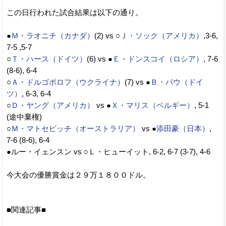
この日行われた試合結果は以下の通り。
●
Ｍ・ラオニチ（カナダ）
(2) vs ○
Ｊ・ソック（アメリカ）
,3-6,
7-5 ,5-7
○
Ｔ・ハース（ドイツ）
(6) vs ●
Ｅ・ドンスコイ（ロシア）
, 7-6
(8-6), 6-4
○
Ａ・ドルゴポロフ（ウクライナ）
(7) vs ●
Ｂ・パウ（ドイ
ツ）
, 6-3, 6-4
○
Ｄ・ヤング（アメリカ）
vs ●
Ｘ・マリス（ベルギー）
, 5-1
(途中棄権)
○
Ｍ・マトセビッチ（オーストラリア）
vs ●
添田豪（日本）
,
7-6 (8-6), 6-4
●ルー・イェンスン vs ○Ｌ・ヒューイット, 6-2, 6-7 (3-7), 4-6
今大会の優勝賞金は２９万１８００ドル。
■関連記事■