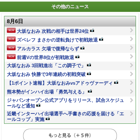
その他のニュース
8月6日
大坂なおみ 次戦の相手は世界24位
ズベレフ まさかの逆転負けで初戦敗退
アルカラス 欠場で復帰ならず
前週Vの世界8位が初戦敗退
大坂なおみ 3回戦進出「この調子で」
大坂なおみ 快勝で3年連続の初戦突破
【1ポイント速報】大坂なおみvsアドゥヴァーディ
熊本勢がインハイ出場「勇気与える」
ジャパンオープン公式アプリをリリース、試合スケジュ
ールなど通知
近畿インターハイ出場選手へ手書きの応援を届ける「エ
ールコップ」実施