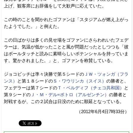
上げ、観客席にお辞儀をして大歓声に応えていた。
この時のことを聞かれたゴファンは「スタジアムが燃え上がっ
たようでした。」と例えた。
この日ばかりは多くの見せ場をゴファンにさらわれいたフェデ
ラーは、気温が低かったことと風が問題だったとしつつも「彼
はボールタッチと読みに素晴らしいポテンシャルを持っていま
す。驚かされました。」と、ゴファンを称賛している。
ジョコビッチは準々決勝で第５シードの
ＪＷ・ツォンガ（フラ
ンス）
と第１８シードの
Ｓ・ワウリンカ（スイス）
の勝者と、
フェデラーは第７シードの
Ｔ・ベルディフ（チェコ共和国）
と
第９シードの
Ｊ・Ｍ・デル=ポトロ（アルゼンチン）
の勝者と
対戦するが、この２試合は日没のために順延となっている。
（2012年6月4日7時33分）