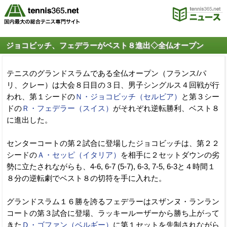
ジョコビッチ、フェデラーがベスト８進出◇全仏オープン
テニスのグランドスラムである全仏オープン（フランス/パ
リ、クレー）は大会８日目の３日、男子シングルス４回戦が行
われ、第１シードの
Ｎ・ジョコビッチ（セルビア）
と第３シー
ドの
Ｒ・フェデラー（スイス）
がそれぞれ逆転勝利、ベスト８
に進出した。
センターコートの第２試合に登場したジョコビッチは、第２２
シードの
Ａ・セッピ（イタリア）
を相手に２セットダウンの劣
勢に立たされながらも、4-6, 6-7 (5-7), 6-3, 7-5, 6-3と４時間１
８分の逆転劇でベスト８の切符を手に入れた。
グランドスラム１６勝を誇るフェデラーはスザンヌ・ランラン
コートの第３試合に登場、ラッキールーザーから勝ち上がって
きた
Ｄ・ゴファン（ベルギー）
に第１セットを先制されながら