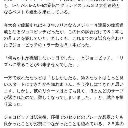
も、5-7, 7-5, 6-2, 6-4の逆転でグランドスラム３２大会連続と
なるベスト８進出を果たしている。
今大会で優勝すれば４３年ぶりとなるメジャー４連勝の偉業達
成となるジョコビッチだったが、この日の試合だけで８１本も
の凡ミスを犯していた。奇しくも、これまでの３試合を合わせ
たでジョコビッチのエラー数も８１本だった。
「何もかもが機能しない１日でした。」とジョコビッチ。「リ
ズムに乗ることが出来ませんでした。」
一方で敗れたセッピは「もしかしたら、第３セットはもっと良
いスタートにできたかも知れません。もう少しはできたと思い
ます。しかし、彼のリターンはとても良く、ほとんどのサーブ
が返されたので、難しくなってしまいました。」と、試合を振
り返った。
ジョコビッチは試合後、序盤でのセッピのプレーが想定よりも
良かったことが劣勢につながったことを認めている。２８歳の