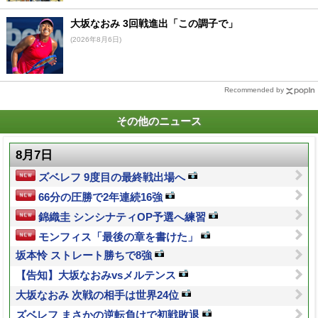
大坂なおみ 3回戦進出「この調子で」
(2026年8月6日)
Recommended by
その他のニュース
8月7日
ズベレフ 9度目の最終戦出場へ
66分の圧勝で2年連続16強
錦織圭 シンシナティOP予選へ練習
モンフィス「最後の章を書けた」
坂本怜 ストレート勝ちで8強
【告知】大坂なおみvsメルテンス
大坂なおみ 次戦の相手は世界24位
ズベレフ まさかの逆転負けで初戦敗退