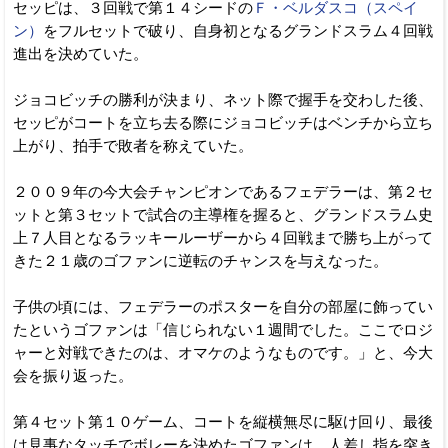
セッピは、３回戦で第１４シードの
Ｆ・ベルダスコ（スペイ
ン）
をフルセットで破り、自身初となるグランドスラム４回戦
進出を決めていた。
ジョコビッチの勝利が決まり、ネット際で握手を交わした後、
セッピがコートを立ち去る際にジョコビッチはベンチから立ち
上がり、拍手で敗者を称えていた。
２００９年の今大会チャンピオンであるフェデラーは、第２セ
ットと第３セットで試合の主導権を握ると、グランドスラム史
上７人目となるラッキールーザーから４回戦まで勝ち上がって
きた２１歳のゴファンに逆転のチャンスを与えなった。
子供の頃には、フェデラーのポスターを自分の部屋に飾ってい
たというゴファンは「信じられない１週間でした。ここでロジ
ャーと対戦できたのは、オマケのようなものです。」と、今大
会を振り返った。
第４セット第１０ゲーム、コートを縦横無尽に駆け回り、最後
は見事なタッチでボレーを決めたゴファンは、人差し指を突き