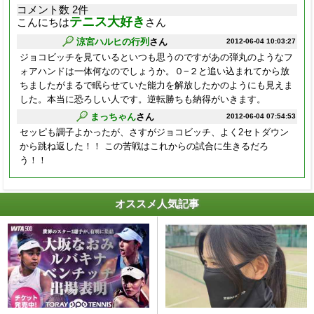
コメント数 2件
テニス大好き
こんにちは
さん
涼宮ハルヒの行列
さん
2012-06-04 10:03:27
ジョコビッチを見ているといつも思うのですがあの弾丸のようなフ
ォアハンドは一体何なのでしょうか。０−２と追い込まれてから放
ちましたがまるで眠らせていた能力を解放したかのようにも見えま
した。本当に恐ろしい人です。逆転勝ちも納得がいきます。
まっちゃん
さん
2012-06-04 07:54:53
セッピも調子よかったが、さすがジョコビッチ、よく2セトダウン
から跳ね返した！！ この苦戦はこれからの試合に生きるだろ
う！！
オススメ人気記事