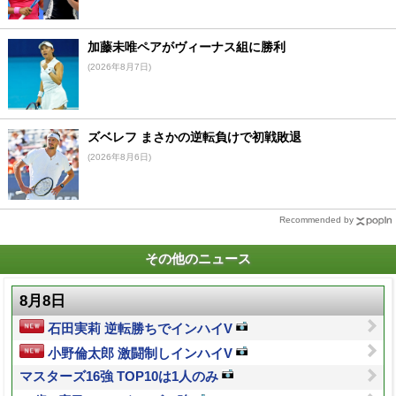
加藤未唯ペアがヴィーナス組に勝利
(2026年8月7日)
ズベレフ まさかの逆転負けで初戦敗退
(2026年8月6日)
Recommended by
その他のニュース
8月8日
石田実莉 逆転勝ちでインハイV
小野倫太郎 激闘制しインハイV
マスターズ16強 TOP10は1人のみ