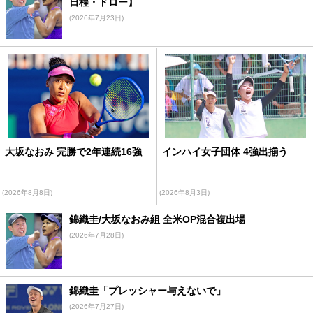
日程・ドロー】
(2026年7月23日)
大坂なおみ 完勝で2年連続16強
インハイ女子団体 4強出揃う
(2026年8月8日)
(2026年8月3日)
錦織圭/大坂なおみ組 全米OP混合複出場
(2026年7月28日)
錦織圭「プレッシャー与えないで」
(2026年7月27日)