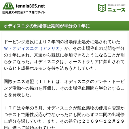
オディスニクの出場停止期間が半分の１年に
ドーピング違反により２年間の出場停止処分に処されていた
Ｗ・オディスニク（アメリカ）
が、その出場停止の期間を半分
の１年にされ、来週から競技に参加できるようになることが明
らかになった。オディスニクは、オーストラリアに禁止されて
いるヒト成長ホルモンを持ち込もうとしていた。
国際テニス連盟（ＩＴＦ）は、オディスニクのアンチ・ドーピ
ング活動への協力を評価し、その出場停止期間を半分とするこ
とを発表した。
ＩＴＦは今年の５月、オディスニクが禁止薬物の使用を否定か
つテストで陽性反応がでなかったにも関わらず２年間の出場停
止処分を課していた。また、その処分は２００９年１２月２９
日に遡って開始されていた。