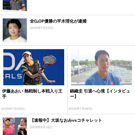
全仏OP優勝の平木理化が逮捕
(2026年7月23日)
伊藤あおい 熱戦制し本戦入り王
錦織圭 引退へ心境【インタビュ
手
ー】
(2026年7月26日)
(2026年7月28日)
【速報中】大坂なおみvsコチャレット
(2026年8月1日)