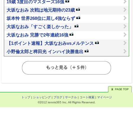
19歳 3度目のマスターズ16強
大坂なおみ 次戦は地元期待の23歳
坂本怜 世界268位に屈し4強ならず
大坂なおみ「すごく楽しかった」
大坂なおみ 完勝で2年連続16強
【1ポイント速報】大坂なおみvsメルテンス
小野倫太郎と稗田光 インハイ決勝進出
トップ
|
ショッピング
|
ブログ
|
サークル
|
コート検索
|
マイページ
©2012 tennis365 Inc. All Rights Reserved.