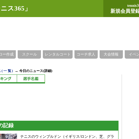
tennis3
ニス365」
新規会員登
ロー作成
スクール
レンタルコート
コーチ求人
大会情報
イベ
→
(一覧)
今日のニュース(詳細)
の記録
テニスのウィンブルドン（イギリス/ロンドン、芝、グラ