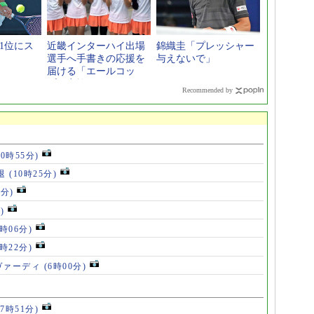
1位にス
近畿インターハイ出場
錦織圭「プレッシャー
選手へ手書きの応援を
与えないで」
届ける「エールコッ
プ」実施
Recommended by
10時55分)
退
(10時25分)
6分)
)
8時06分)
7時22分)
ヴァーディ
(6時00分)
17時51分)