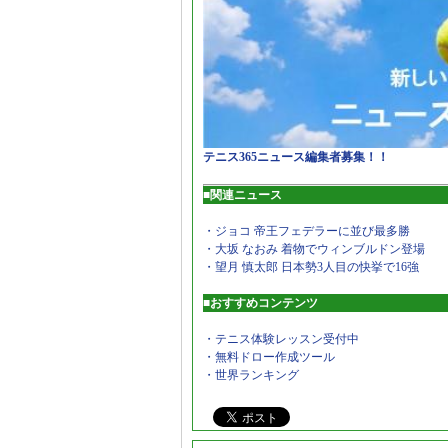
テニス365ニュース編集者募集！！
■関連ニュース
・ジョコ 帝王フェデラーに並び最多勝
・大坂 なおみ 着物でウィンブルドン登場
・望月 慎太郎 日本勢3人目の快挙で16強
■おすすめコンテンツ
・テニス体験レッスン受付中
・無料ドロー作成ツール
・世界ランキング