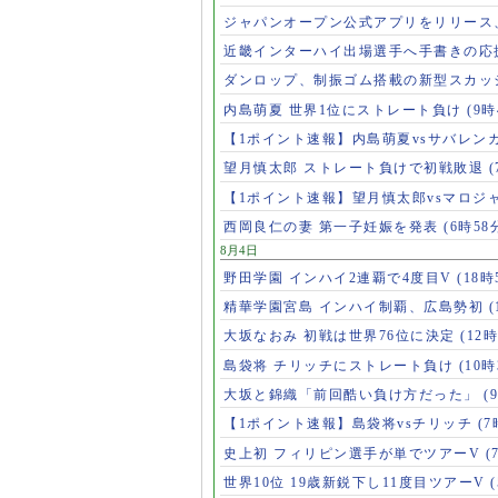
ジャパンオープン公式アプリをリリース
近畿インターハイ出場選手へ手書きの応
ダンロップ、制振ゴム搭載の新型スカッ
内島萌夏 世界1位にストレート負け
(9時
【1ポイント速報】内島萌夏vsサバレン
望月慎太郎 ストレート負けで初戦敗退
【1ポイント速報】望月慎太郎vsマロジ
西岡良仁の妻 第一子妊娠を発表
(6時58
8月4日
野田学園 インハイ2連覇で4度目V
(18時
精華学園宮島 インハイ制覇、広島勢初
(
大坂なおみ 初戦は世界76位に決定
(12時
島袋将 チリッチにストレート負け
(10時
大坂と錦織「前回酷い負け方だった」
(
【1ポイント速報】島袋将vsチリッチ
(7
史上初 フィリピン選手が単でツアーV
(
世界10位 19歳新鋭下し11度目ツアーV