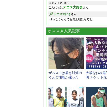
コメント数 1件
テニス大好き
こんにちは
さん
テニス大好き
さん
けっこうなんでも史上初になるね。
オススメ人気記事
ザムストは暑さ対策の
大坂なおみ選
考えと性能が違った
明 チケット