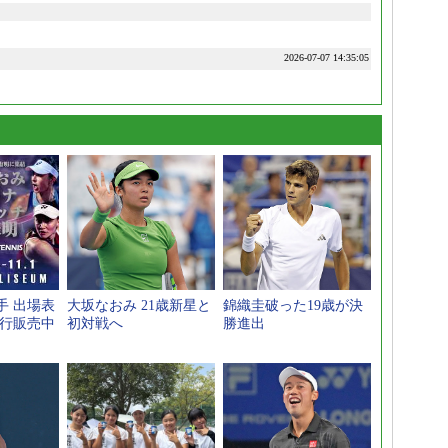
2026-07-07 14:35:05
手 出場表
大坂なおみ 21歳新星と
錦織圭破った19歳が決
先行販売中
初対戦へ
勝進出