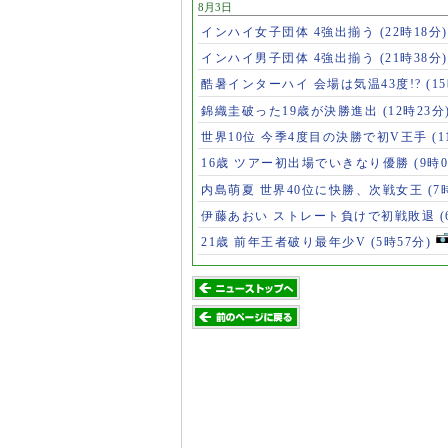
8月3日
インハイ女子団体 4強出揃う
(22時18分)
インハイ男子団体 4強出揃う
(21時38分)
酷暑インターハイ 会場は気温43度!?
(1
錦織圭破った19歳が決勝進出
(12時23分
世界10位 今季4度目の決勝で初V王手
(
16歳 ツアー初出場でいきなり優勝
(9時
内島萌夏 世界40位に快勝、次戦女王
(7
伊藤あおい ストレート負けで初戦敗退
21歳 前年王者破り最年少V
(5時57分)