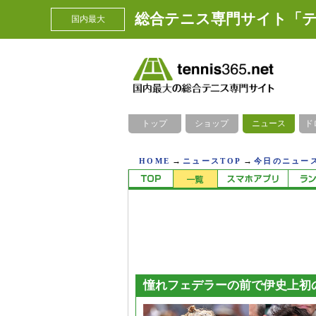
総合テニス専門サイト「テ
国内最大
トップ
ショップ
ニュース
ド
→
→
HOME
ニュースTOP
今日のニュース
憧れフェデラーの前で伊史上初