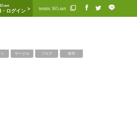
65.net
tennis 365.net
録・ログイン
ント
サークル
ブログ
留学