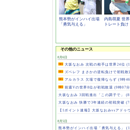
熊本勢がインハイ出場
内島萌夏 世界
「勇気与える」
トレート負け
その他のニュース
8月6日
大坂なおみ 次戦の相手は世界24位
(
ズベレフ まさかの逆転負けで初戦敗
アルカラス 欠場で復帰ならず
(9時4
前週Vの世界8位が初戦敗退
(9時07分
大坂なおみ 3回戦進出「この調子で」
(
大坂なおみ 快勝で3年連続の初戦突破
(
【1ポイント速報】大坂なおみvsアドゥ
8月5日
熊本勢がインハイ出場「勇気与える」
(