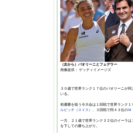
（左から）パオリーニとフェデラー
画像提供： ゲッティイメージズ
３０歳で世界ランク１７位のパオリーニが同
いる。
初優勝を狙う今大会は１回戦で世界ランク１
ルビッチ（スイス）
、３回戦で同４３位の
Ｍ
一方、２１歳で世界ランク３２位のイーラは
を下しての勝ち上がり。