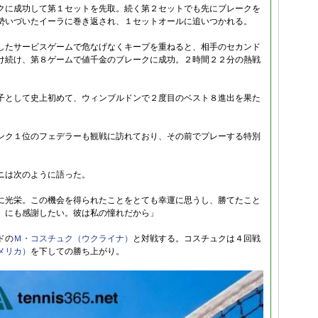
クに成功して第１セットを先取。続く第２セットでも先にブレークを
勢いづいたイーラに巻き返され、１セットオールに追いつかれる。
したサービスゲームで危なげなくキープを重ねると、相手のセカンド
け続け、第８ゲームで値千金のブレークに成功。２時間２２分の熱戦
子として史上初めて、ウィンブルドンで２度目のベスト８進出を果た
ンク１位のフェデラーも観戦に訪れており、その前でプレーする特別
ニは次のように語った。
に光栄。この機会を得られたことをとても幸運に思うし、勝てたこと
）にも感謝したい。彼は私の憧れだから」
ドの
Ｍ・コスチュク（ウクライナ）
と対戦する。コスチュクは４回戦
メリカ）
を下しての勝ち上がり。