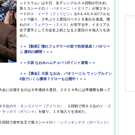
ンドスラム）は６日、女子シングルス４回戦が行われ、
第１３シードの
Ｊ・パオリーニ（イタリア）
が第２９シ
ードの
Ａ・イーラ（フィリピン）
を6-4, 4-6, 6-3のフルセ
ットで破り、２年ぶり２度目のベスト８進出を達成。憧
れの
Ｒ・フェデラー（スイス）
が見守る中、イタリア人
女子選手として大会史上初となる２度目の８強入りを決
めた。
＞＞【動画】憧れフェデラーの前で快挙達成！パオリー
ニ 勝利の瞬間！＜＜
＞＞大坂 なおみvsムチョバ 1ポイント速報＜＜
＞＞【賞金】大坂 なおみ、パオリーニら ウィンブルドン
8強でいくら獲得？ドローも公開中！＜＜
大会に出場するのは６年連続６度目。２０２４年には準優勝を飾って
９５位の
Ｒ・モンゴメリー（アメリカ）
、２回戦で同６２位の
Ｖ・ゴ
・サッカリ（ギリシャ）
を破り、１６強入りを決めた。
３回戦で前年女王で第３シードの
Ｉ・シフィオンテク（ポーランド）