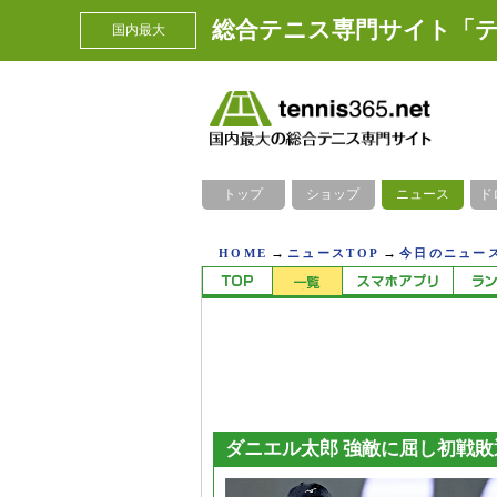
総合テニス専門サイト「テ
国内最大
トップ
ショップ
ニュース
ド
→
→
HOME
ニュースTOP
今日のニュース
ダニエル太郎 強敵に屈し初戦敗