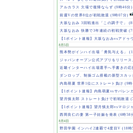
アルカラス 欠場で復帰ならず
(9時46分)
前週Vの世界8位が初戦敗退
(9時07分)
大坂なおみ 3回戦進出「この調子で」
(
大坂なおみ 快勝で3年連続の初戦突破
(
【1ポイント速報】大坂なおみvsアドゥ
8月5日
熊本勢がインハイ出場「勇気与える」
(
ジャパンオープン公式アプリをリリース
近畿インターハイ出場選手へ手書きの応
ダンロップ、制振ゴム搭載の新型スカッ
内島萌夏 世界1位にストレート負け
(9時
【1ポイント速報】内島萌夏vsサバレン
望月慎太郎 ストレート負けで初戦敗退
【1ポイント速報】望月慎太郎vsマロジ
西岡良仁の妻 第一子妊娠を発表
(6時58
8月4日
野田学園 インハイ2連覇で4度目V
(18時