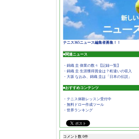
テニス365ニュース編集者募集！！
■関連ニュース
・錦織 圭 偉業の数々【記録一覧】
・錦織 圭 生涯獲得賞金は？桁違いの収入
・大坂 なおみ、錦織 圭は「日本の伝説」
■おすすめコンテンツ
・テニス体験レッスン受付中
・無料ドロー作成ツール
・世界ランキング
コメント数 0件