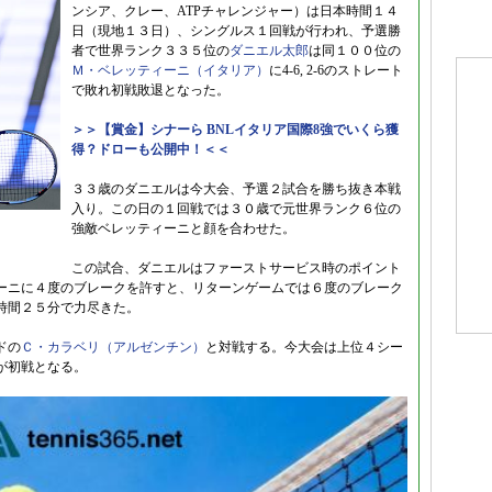
ンシア、クレー、ATPチャレンジャー）は日本時間１４
日（現地１３日）、シングルス１回戦が行われ、予選勝
者で世界ランク３３５位の
ダニエル太郎
は同１００位の
Ｍ・ベレッティーニ（イタリア）
に4-6, 2-6のストレート
で敗れ初戦敗退となった。
＞＞【賞金】シナーら BNLイタリア国際8強でいくら獲
得？ドローも公開中！＜＜
３３歳のダニエルは今大会、予選２試合を勝ち抜き本戦
入り。この日の１回戦では３０歳で元世界ランク６位の
強敵ベレッティーニと顔を合わせた。
この試合、ダニエルはファーストサービス時のポイント
ーニに４度のブレークを許すと、リターンゲームでは６度のブレーク
時間２５分で力尽きた。
ドの
Ｃ・カラベリ（アルゼンチン）
と対戦する。今大会は上位４シー
が初戦となる。