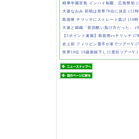
精華学園宮島 インハイ制覇、広島勢初
(
大坂なおみ 初戦は世界76位に決定
(12時
島袋将 チリッチにストレート負け
(10時
大坂と錦織「前回酷い負け方だった」
(
【1ポイント速報】島袋将vsチリッチ
(7
史上初 フィリピン選手が単でツアーV
(
世界10位 19歳新鋭下し11度目ツアーV