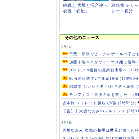
錦織圭 大坂と混合複へ
島袋将 チリ
衣装「心配」
レート負け
その他のニュース
8月7日
千葉・幕張でピックルボールの子ど
加藤未唯ペアがヴィーナス組に勝利
ズベレフ 9度目の最終戦出場へ
(13
66分の圧勝で2年連続16強
(11時00分
錦織圭 シンシナティOP予選へ練習
(
モンフィス「最後の章を書けた」
(9
坂本怜 ストレート勝ちで8強
(7時59分)
【告知】大坂なおみvsメルテンス
(7時3
8月6日
大坂なおみ 次戦の相手は世界24位
(10時
ズベレフ まさかの逆転負けで初戦敗退
(