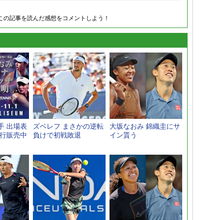
この記事を読んだ感想をコメントしよう！
手 出場表
ズベレフ まさかの逆転
大坂なおみ 錦織圭にサ
先行販売中
負けで初戦敗退
イン貰う