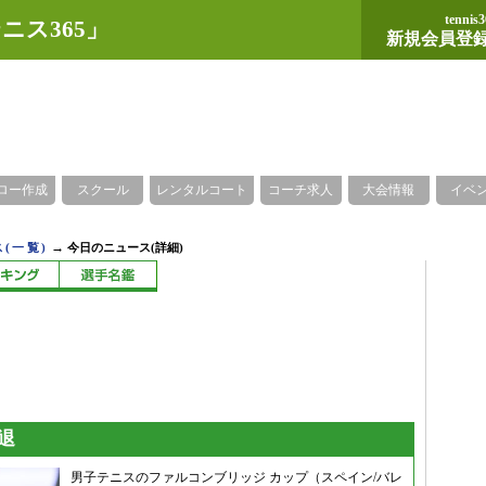
tennis3
ニス365」
新規会員登
ロー作成
スクール
レンタルコート
コーチ求人
大会情報
イベ
→
(一覧)
今日のニュース(詳細)
退
男子テニスのファルコンブリッジ カップ（スペイン/バレ