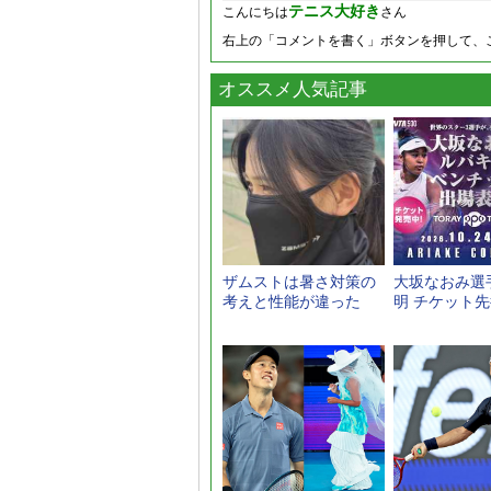
テニス大好き
こんにちは
さん
右上の「コメントを書く」ボタンを押して、
オススメ人気記事
ザムストは暑さ対策の
大坂なおみ選
考えと性能が違った
明 チケット