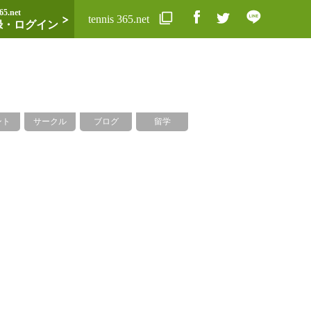
65.net
tennis 365.net
録・ログイン
ント
サークル
ブログ
留学