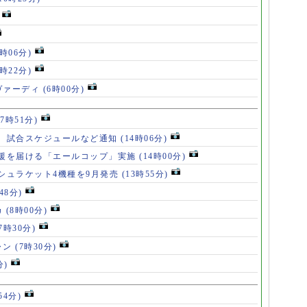
8時06分)
7時22分)
ヴァーディ
(6時00分)
17時51分)
、試合スケジュールなど通知
(14時06分)
援を届ける「エールコップ」実施
(14時00分)
シュラケット4機種を9月発売
(13時55分)
48分)
カ
(8時00分)
(7時30分)
ャン
(7時30分)
分)
54分)