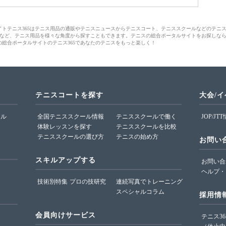
サイトテニス365はテニス用品の通販やテニスニュースからテニスコート、テニススクールなどのテニ
など、テニス用品を様々な角度から探すこともできます。テニスの総合ポータルサイトをお探しな
の総合ポータルサイトのテニス365であなたのテニスをもっと楽しく！
テニスコートを探す
大会/
ール
全国テニススクール情報
テニススクールで働く
JOP/JT
体験レッスンを探す
テニススクールを比較
テニススクールの選び方
テニスの始め方
お問い
スキルアップする
お問い合
ヘルプ・
技術別特集
プロの技研究
連続写真でトレーニング
スペシャルコラム
採用情
会員向けサービス
テニス3