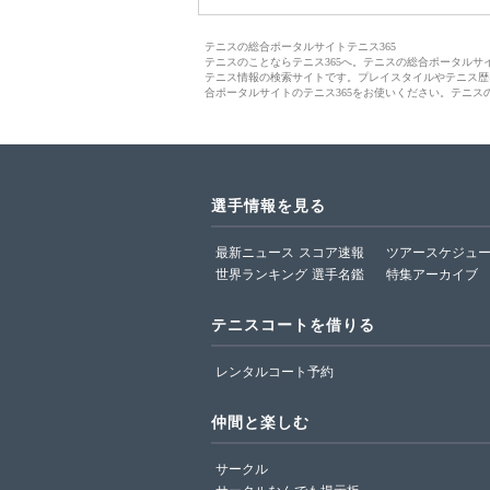
テニスの総合ポータルサイトテニス365
テニスのことならテニス365へ。テニスの総合ポータル
テニス情報の検索サイトです。プレイスタイルやテニス歴
合ポータルサイトのテニス365をお使いください。テニス
選手情報を見る
最新ニュース
スコア速報
ツアースケジュ
世界ランキング
選手名鑑
特集アーカイブ
テニスコートを借りる
レンタルコート予約
仲間と楽しむ
サークル