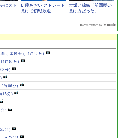
ッチにスト
伊藤あおい ストレート
大坂と錦織「前回酷い
負けで初戦敗退
負け方だった」
Recommended by
も向け体験会
(14時45分)
(14時05分)
時03分)
)
10時06分)
時15分)
1分)
55分)
10時25分)