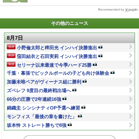
Recommended by
その他のニュース
8月7日
小野倫太郎と稗田光 インハイ決勝進出
窪田結衣と石田実莉 インハイ決勝進出
セリーナ以来最速で今季ハード25勝
千葉・幕張でピックルボールの子ども向け体験会
加藤未唯ペアがヴィーナス組に勝利
ズベレフ 9度目の最終戦出場へ
66分の圧勝で2年連続16強
錦織圭 シンシナティOP予選へ練習
モンフィス「最後の章を書けた」
坂本怜 ストレート勝ちで8強