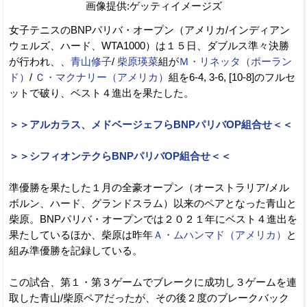
画像提供:ゲッティイメージズ
女子テニスのBNPパリバ・オープン（アメリカ/インディアン
ウェルズ、ハード、WTA1000）は１５日、ダブルス準々決勝
が行われ、、
青山修子
/
柴原瑛菜
組が
Ｍ・リネッタ（ポーラン
ド）
/
Ｃ・マクナリー（アメリカ）
組を6-4, 3-6, [10-8]のフルセ
ットで破り、ベスト４進出を果たした。
＞＞アルカラス、メドベージェフらBNPパリバOP組合せ＜＜
＞＞シフィオンテクらBNPパリバOP組合せ＜＜
準優勝を果たした１月の全豪オープン（オーストラリア/メル
ボルン、ハード、グランドスラム）以来のペアとなった青山と
柴原。BNPパリバ・オープンでは２０２１年にベスト４進出を
果たしているほか、柴原は昨年
Ａ・ムハンマド（アメリカ）
と
組み準優勝を記録している。
この試合、第１・第３ゲームでブレークに成功し３ゲームを連
取した青山/柴原ペアだったが、その後２度のブレークバック