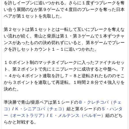
を許しイーブンに追いつかれる。さらに１度ずつブレークを奪
い合う展開のなか第９ゲームで４度目のブレークを奪った日本
ペアが第１セットを先取した。
第２セットは第１セットとは一転して互いにブレークを奪えな
い流れが続く。青山と柴原は第１・第３ゲームで１本ずつチャ
ンスがあったものの決め切れずにいると、第８ゲームでブレー
クを許しセットカウント１－１に追いつかれた。
１０ポイント制のマッチタイブレークに入ったファイナルセッ
ト、第２ポイントで先にミニブレークに成功すると中盤へ。７
－４から４ポイント連取を許し７－８と逆転されたもののそこ
から３ポイントを連取して再逆転。１時間２８分で４強入りを
決めた。
準決勝で青山/柴原ペアは第１シードの
Ｂ・クレチコバ（チェ
コ）
/
Ｋ・シニアコバ（チェコ）
組と第６シードの
Ｓ・ハンタ
ー（オーストラリア）
/
Ｅ・メルテンス（ベルギー）
組のどち
らかと対戦する。