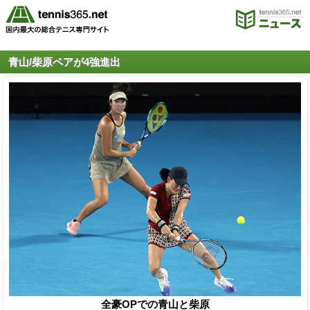
青山/柴原ペアが4強進出
全豪OPでの青山と柴原