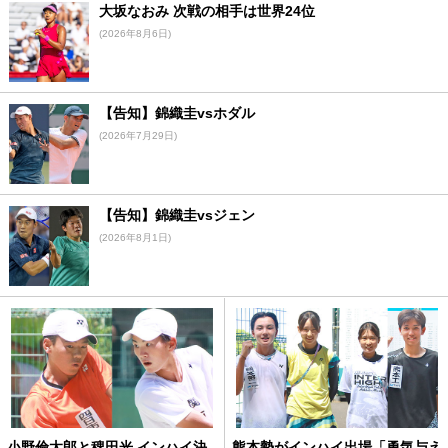
大坂なおみ 次戦の相手は世界24位
(2026年8月6日)
【告知】錦織圭vsホダル
(2026年7月29日)
【告知】錦織圭vsジェン
(2026年8月1日)
小野倫太郎と稗田光 インハイ決
熊本勢がインハイ出場「勇気与え