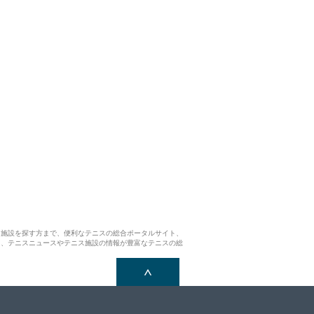
ス施設を探す方まで、便利なテニスの総合ポータルサイト、
ら、テニスニュースやテニス施設の情報が豊富なテニスの総