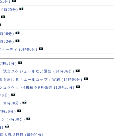
55分)
10時25分)
8時06分)
7時22分)
ヴァーディ
(6時00分)
17時51分)
、試合スケジュールなど通知
(14時06分)
援を届ける「エールコップ」実施
(14時00分)
シュラケット4機種を9月発売
(13時55分)
48分)
カ
(8時00分)
(7時30分)
ャン
(7時30分)
分)
 個人戦 3日目
(0時00分)