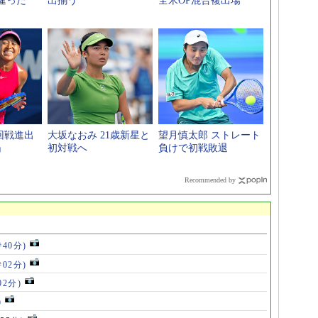
違った
出揃う
全米OP混合複出場
回戦進出
大坂なおみ 21歳新星と
望月慎太郎 ストレート
」
初対戦へ
負けで初戦敗退
Recommended by
時40分)
時02分)
02分)
)