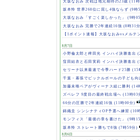
大坂なおみ 次戦は地元期待の23歳
(11時
坂本怜 世界268位に屈し4強ならず
(9時
大坂なおみ「すごく楽しかった」
(9時0
大坂なおみ 完勝で2年連続16強
(8時31分
【1ポイント速報】大坂なおみvsメルテ
8月7日
小野倫太郎と稗田光 インハイ決勝進出
(
窪田結衣と石田実莉 インハイ決勝進出
(
セリーナ以来最速で今季ハード25勝
(1
千葉・幕張でピックルボールの子ども向
加藤未唯ペアがヴィーナス組に勝利
(14
ズベレフ 9度目の最終戦出場へ
(13時03
66分の圧勝で2年連続16強
(11時00分)
錦織圭 シンシナティOP予選へ練習
(10
モンフィス「最後の章を書けた」
(9時1
坂本怜 ストレート勝ちで8強
(7時59分)
8月6日