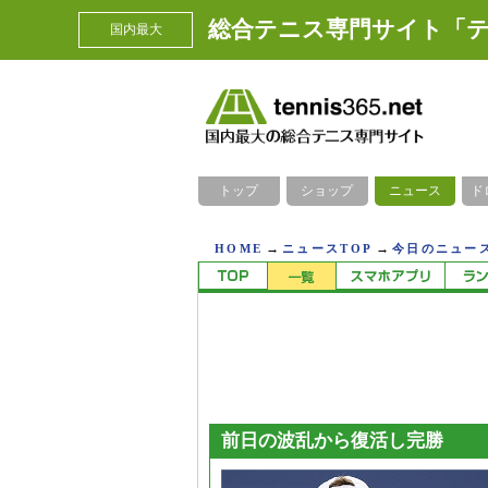
総合テニス専門サイト「テ
国内最大
トップ
ショップ
ニュース
ド
→
→
HOME
ニュースTOP
今日のニュース
前日の波乱から復活し完勝