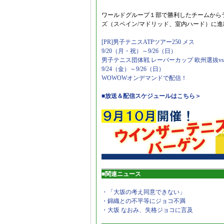
ワールドグループ１部で勝利したチームから
ズ（スペイン/マドリッド、室内ハード）に進
[PR]男子テニスATPツアー250 メス
9/20（月・祝）～9/26（日）
男子テニス団体戦 レーバーカップ 欧州選抜v
9/24（金）～9/26（日）
WOWOWオンデマンドで配信！
■放送＆配信スケジュールはこちら＞
■関連ニュース
・「大坂の考え同意できない」
・錦織との不平等にジョコ不満
・大坂 なおみ、失格ジョコに言及