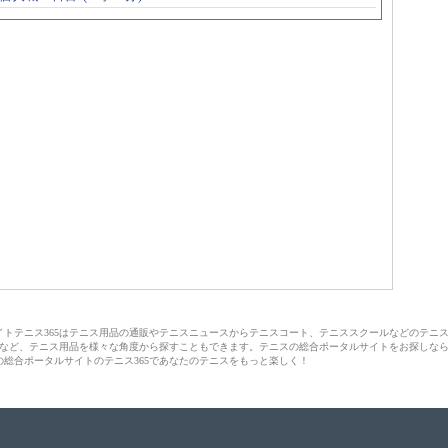
サイトテニス365はテニス用品の通販やテニスニュースからテニスコート、テニススクールなどのテニ
など、テニス用品を様々な角度から探すこともできます。テニスの総合ポータルサイトをお探しな
の総合ポータルサイトのテニス365であなたのテニスをもっと楽しく！