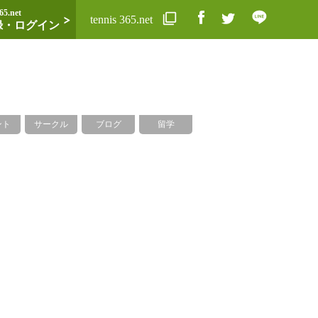
65.net
tennis 365.net
録・ログイン
ント
サークル
ブログ
留学