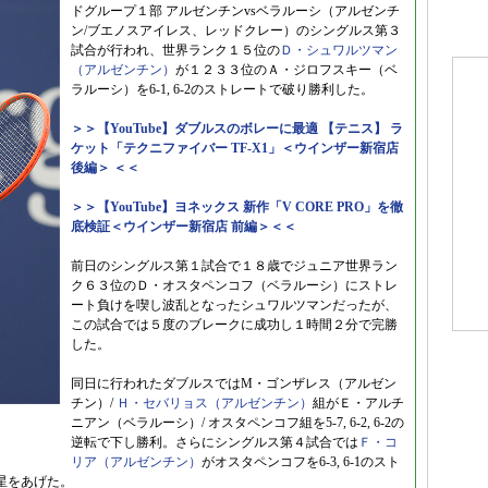
ドグループ１部 アルゼンチンvsベラルーシ（アルゼンチ
ン/ブエノスアイレス、レッドクレー）のシングルス第３
試合が行われ、世界ランク１５位の
Ｄ・シュワルツマン
（アルゼンチン）
が１２３３位のＡ・ジロフスキー（ベ
ラルーシ）を6-1, 6-2のストレートで破り勝利した。
＞＞【YouTube】ダブルスのボレーに最適 【テニス】 ラ
ケット「テクニファイバー TF-X1」＜ウインザー新宿店
後編＞ ＜＜
＞＞【YouTube】ヨネックス 新作「V CORE PRO」を徹
底検証＜ウインザー新宿店 前編＞＜＜
前日のシングルス第１試合で１８歳でジュニア世界ラン
ク６３位のＤ・オスタペンコフ（ベラルーシ）にストレ
ート負けを喫し波乱となったシュワルツマンだったが、
この試合では５度のブレークに成功し１時間２分で完勝
した。
同日に行われたダブルスではM・ゴンザレス（アルゼン
チン）/
Ｈ・セバリョス（アルゼンチン）
組がＥ・アルチ
ニアン（ベラルーシ）/ オスタペンコフ組を5-7, 6-2, 6-2の
逆転で下し勝利。さらにシングルス第４試合では
Ｆ・コ
リア（アルゼンチン）
がオスタペンコフを6-3, 6-1のスト
星をあげた。