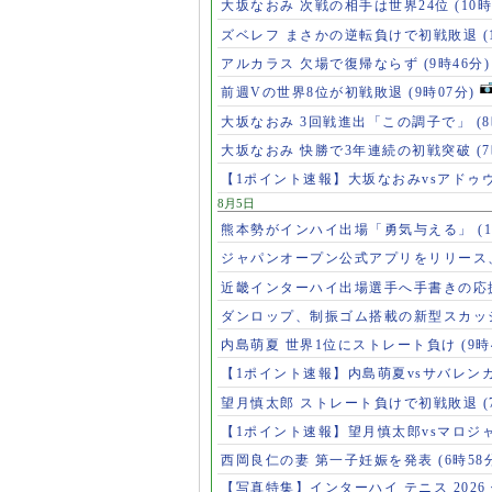
大坂なおみ 次戦の相手は世界24位
(10時
ズベレフ まさかの逆転負けで初戦敗退
(
アルカラス 欠場で復帰ならず
(9時46分)
前週Vの世界8位が初戦敗退
(9時07分)
大坂なおみ 3回戦進出「この調子で」
(
大坂なおみ 快勝で3年連続の初戦突破
(
【1ポイント速報】大坂なおみvsアドゥ
8月5日
熊本勢がインハイ出場「勇気与える」
(
ジャパンオープン公式アプリをリリース
近畿インターハイ出場選手へ手書きの応
ダンロップ、制振ゴム搭載の新型スカッ
内島萌夏 世界1位にストレート負け
(9時
【1ポイント速報】内島萌夏vsサバレン
望月慎太郎 ストレート負けで初戦敗退
【1ポイント速報】望月慎太郎vsマロジ
西岡良仁の妻 第一子妊娠を発表
(6時58
【写真特集】インターハイ テニス 2026