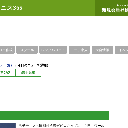
tennis3
ニス365」
新規会員登
ロー作成
スクール
レンタルコート
コーチ求人
大会情報
イベ
→
(一覧)
今日のニュース(詳細)
男子テニスの国別対抗戦デビスカップは１９日、ワール