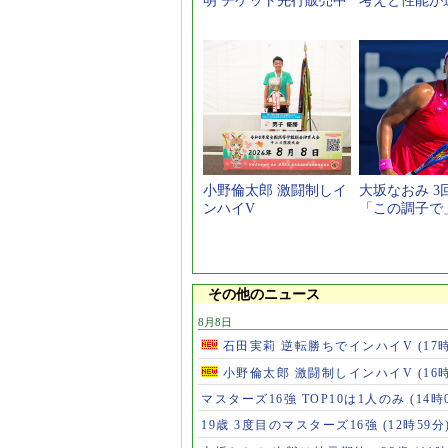
明 チケット先行販売中
考えと性能が
小野倫太郎 激闘制しイ
大坂なおみ 3
ンハイV
「この調子で
その他のニュース
8月8日
石田実莉 逆転勝ちでインハイV
(17
小野倫太郎 激闘制しインハイV
(16
マスターズ16強 TOP10は1人のみ
(14時
19歳 3度目のマスターズ16強
(12時59分