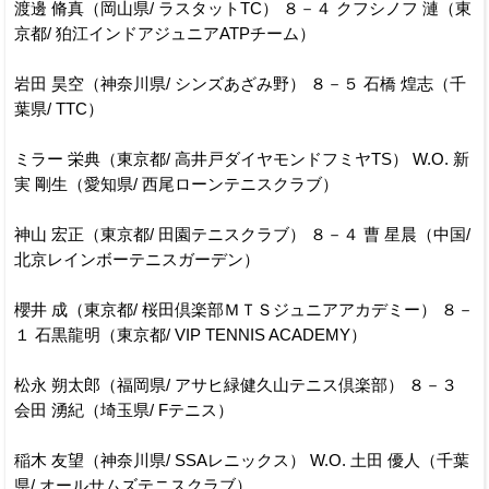
渡邊 脩真（岡山県/ ラスタットTC） ８－４ クフシノフ 漣（東
京都/ 狛江インドアジュニアATPチーム）
岩田 昊空（神奈川県/ シンズあざみ野） ８－５ 石橋 煌志（千
葉県/ TTC）
ミラー 栄典（東京都/ 高井戸ダイヤモンドフミヤTS） W.O. 新
実 剛生（愛知県/ 西尾ローンテニスクラブ）
神山 宏正（東京都/ 田園テニスクラブ） ８－４ 曹 星晨（中国/
北京レインボーテニスガーデン）
櫻井 成（東京都/ 桜田倶楽部ＭＴＳジュニアアカデミー） ８－
１ 石黒龍明（東京都/ VIP TENNIS ACADEMY）
松永 朔太郎（福岡県/ アサヒ緑健久山テニス倶楽部） ８－３
会田 湧紀（埼玉県/ Fテニス）
稲木 友望（神奈川県/ SSAレニックス） W.O. 土田 優人（千葉
県/ オールサムズテニスクラブ）