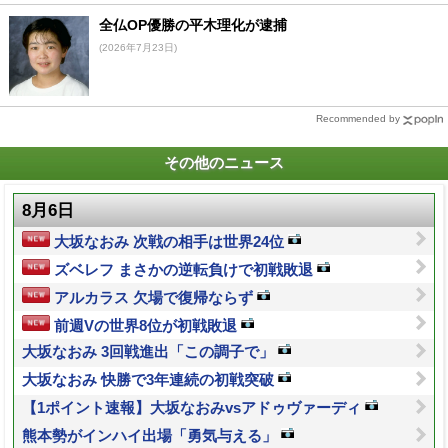
全仏OP優勝の平木理化が逮捕
(2026年7月23日)
Recommended by
その他のニュース
8月6日
大坂なおみ 次戦の相手は世界24位
ズベレフ まさかの逆転負けで初戦敗退
アルカラス 欠場で復帰ならず
前週Vの世界8位が初戦敗退
大坂なおみ 3回戦進出「この調子で」
大坂なおみ 快勝で3年連続の初戦突破
【1ポイント速報】大坂なおみvsアドゥヴァーディ
熊本勢がインハイ出場「勇気与える」