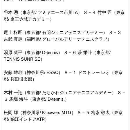
谷本 湧（東京都/ フミヤエース市川TA） ８－４ 竹中 匠（東京
都/ 京王赤城アカデミー）
尾上 柊匠（東京都/ 有明ジュニアテニスアカデミー） ８－３
吉武 真輝（福岡県/ グローバルアリーナテニスクラブ）
湯原 凛平（東京都/ D-tennis） ８－６ 萩 栄斗（東京都/
TENNIS SUNRISE）
安藤 雄哉（神奈川県/ ESSC） ８－１ ドストレー レオ（東京
都/ 桜田倶楽部）
木村 一翔（東京都/ たちかわジュニアテニスアカデミー） ８－
３ 馬場 海斗（東京都/ D-tennis.）
松岡 輝（神奈川県/ K-powers MTG） ８－５ 梅永 敬太（東京
都/ 狛江インドアATP）