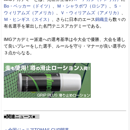
Bo・ベッカー（ドイツ）
、
Ｍ・シャラポワ（ロシア）
、
Ｓ・
ウィリアムズ（アメリカ）
、
Ｖ・ウィリアムズ（アメリカ）
、
Ｍ・ヒンギス（スイス）
、さらに日本のエース
錦織圭
ら数々の
有名選手を輩出した名門テニスアカデミーである。
IMGアカデミー派遣への選考基準は今大会で優勝、大会を通し
て良いプレーをした選手、ルールを守り・マナーが良い選手の
３点からなる。
■関連ニュース■
・全国ジュニアTOMAS CUP開幕