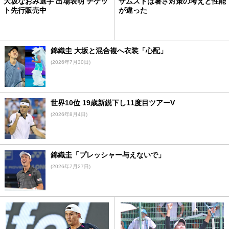
大坂なおみ選手 出場表明 チケッ
ザムストは暑さ対策の考えと性能
ト先行販売中
が違った
錦織圭 大坂と混合複へ衣装「心配」
(2026年7月30日)
世界10位 19歳新鋭下し11度目ツアーV
(2026年8月4日)
錦織圭「プレッシャー与えないで」
(2026年7月27日)