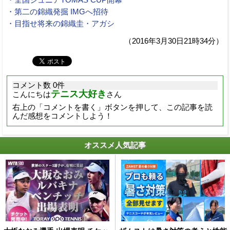
・第二の錦織発掘 IMGへ招待
・目指せ将来の錦織圭・アガシ
（2016年3月30日21時34分）
コメント数 0件
テニス大好き
こんにちは
さん
右上の「コメントを書く」ボタンを押して、この記事を読
んだ感想をコメントしよう！
オススメ人気記事