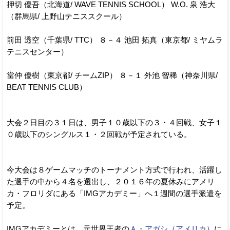
押切 優吾（北海道/ WAVE TENNIS SCHOOL） W.O. 泉 浩大
（群馬県/ 上野山テニススクール）
前田 透空（千葉県/ TTC） ８－４ 池田 拓真（東京都/ ミヤムラ
テニスセンター）
當仲 優樹（東京都/ チームZIP） ８－１ 外池 智稀（神奈川県/
BEAT TENNIS CLUB）
大会２日目の３１日は、男子１０歳以下の３・４回戦、女子１
０歳以下のシングルス１・２回戦が予定されている。
今大会は８ゲームマッチのトーナメント方式で行われ、活躍し
た選手の中から４名を選出し、２０１６年の夏休みにアメリ
カ・フロリダにある「IMGアカデミー」へ１週間の選手派遣を
予定。
IMGアカデミーとは、元世界王者の
Ａ・アガシ（アメリカ）
に