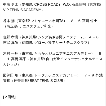
中廣 勇太（愛知県/ CROSS ROAD） W.O. 石黒龍明（東京都/
VIP TENNIS ACADEMY）
谷本 湧（東京都/ フミヤエース市川TA） ８－６ 宮川 侑士
（埼玉県/ テニススクェア和光）
住野 孝樹（神奈川県/ シンズあざみ野テニスチーム） ４－８
吉武 真輝（福岡県/ グローバルアリーナテニスクラブ）
木村 一翔（東京都/ たちかわジュニアテニスアカデミー） ８
－１ 高橋 凛平（神奈川県/ 自由ガ丘インターナショナルテニス
カレッジ）
図師田 珀（東京都/ トータルテニスアカデミー） ７－９ 外池
智稀（神奈川県/ BEAT TENNIS CLUB）
[２回戦]