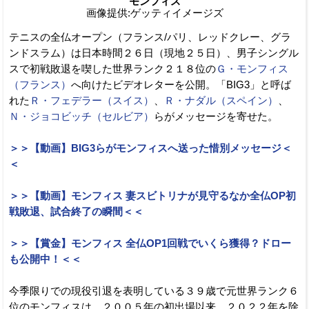
モンフィス
画像提供:ゲッティイメージズ
テニスの全仏オープン（フランス/パリ、レッドクレー、グラ
ンドスラム）は日本時間２６日（現地２５日）、男子シングル
スで初戦敗退を喫した世界ランク２１８位の
Ｇ・モンフィス
（フランス）
へ向けたビデオレターを公開。「BIG3」と呼ば
れた
Ｒ・フェデラー（スイス）
、
Ｒ・ナダル（スペイン）
、
Ｎ・ジョコビッチ（セルビア）
らがメッセージを寄せた。
＞＞【動画】BIG3らがモンフィスへ送った惜別メッセージ＜
＜
＞＞【動画】モンフィス 妻スビトリナが見守るなか全仏OP初
戦敗退、試合終了の瞬間＜＜
＞＞【賞金】モンフィス 全仏OP1回戦でいくら獲得？ドロー
も公開中！＜＜
今季限りでの現役引退を表明している３９歳で元世界ランク６
位のモンフィスは、２００５年の初出場以来、２０２２年を除