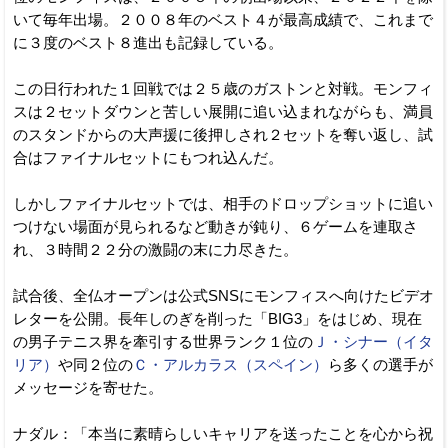
いて毎年出場。２００８年のベスト４が最高成績で、これまで
に３度のベスト８進出も記録している。
この日行われた１回戦では２５歳のガストンと対戦。モンフィ
スは２セットダウンと苦しい展開に追い込まれながらも、満員
のスタンドからの大声援に後押しされ２セットを奪い返し、試
合はファイナルセットにもつれ込んだ。
しかしファイナルセットでは、相手のドロップショットに追い
つけない場面が見られるなど動きが鈍り、６ゲームを連取さ
れ、３時間２２分の激闘の末に力尽きた。
試合後、全仏オープンは公式SNSにモンフィスへ向けたビデオ
レターを公開。長年しのぎを削った「BIG3」をはじめ、現在
の男子テニス界を牽引する世界ランク１位の
Ｊ・シナー（イタ
リア）
や同２位の
Ｃ・アルカラス（スペイン）
ら多くの選手が
メッセージを寄せた。
ナダル：「本当に素晴らしいキャリアを送ったことを心から祝