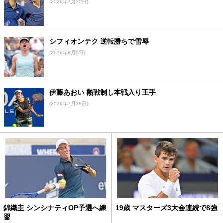
(2026年7月30日)
シフィオンテク 逆転勝ちで雪辱
(2026年8月9日)
伊藤あおい 熱戦制し本戦入り王手
(2026年7月26日)
錦織圭 シンシナティOP予選へ練
19歳 マスターズ3大会連続で8強
習