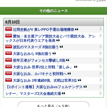
Recommended by
その他のニュース
8月10日
辻岡史帆がV 東レPPO予選出場権獲得
愛知・名古屋アジア競技大会とパラ競技大会、アシ
ックスが日本代表ウエアを発表
波乱のマスターズ 8強出揃う
大坂なおみら 8強出揃う
前年王者がフォンセカ撃破し8強
大坂なおみ 世界2位と対戦「楽しみ」
大坂なおみ、ルバキナと初対戦へ
大坂なおみ 2年連続8強、次戦は世界2位
【1ポイント速報】大坂なおみvsフェルナンデス
シナー、マスターズ2大会連続欠場