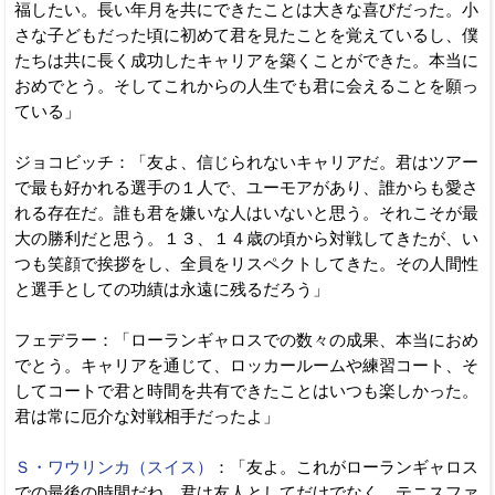
福したい。長い年月を共にできたことは大きな喜びだった。小
さな子どもだった頃に初めて君を見たことを覚えているし、僕
たちは共に長く成功したキャリアを築くことができた。本当に
おめでとう。そしてこれからの人生でも君に会えることを願っ
ている」
ジョコビッチ：「友よ、信じられないキャリアだ。君はツアー
で最も好かれる選手の１人で、ユーモアがあり、誰からも愛さ
れる存在だ。誰も君を嫌いな人はいないと思う。それこそが最
大の勝利だと思う。１３、１４歳の頃から対戦してきたが、い
つも笑顔で挨拶をし、全員をリスペクトしてきた。その人間性
と選手としての功績は永遠に残るだろう」
フェデラー：「ローランギャロスでの数々の成果、本当におめ
でとう。キャリアを通じて、ロッカールームや練習コート、そ
してコートで君と時間を共有できたことはいつも楽しかった。
君は常に厄介な対戦相手だったよ」
Ｓ・ワウリンカ（スイス）
：「友よ。これがローランギャロス
での最後の時間だね。君は友人としてだけでなく、テニスファ