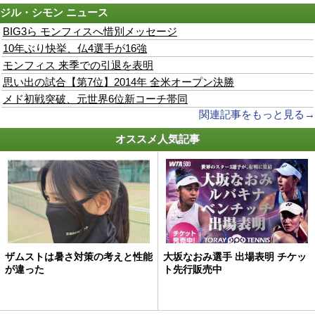
ジル・シモン
ニュース
BIG3ら モンフィスへ惜別メッセージ
10年ぶり快挙、仏4選手が16強
モンフィス 来季での引退を表明
思い出の試合【第7位】2014年 全米オープン決勝
メド初戦突破、元世界6位新コーチ帯同
関連記事をもっと見る→
オススメ人気記事
ザムストは暑さ対策の考えと性能
大坂なおみ選手 出場表明 チケッ
が違った
ト先行販売中