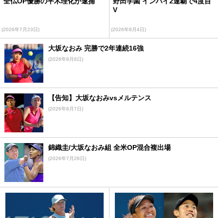
全仏OP優勝の平木理化が逮捕
野田学園 インハイ2連覇で4度目
V
(2026年7月23日)
(2026年8月4日)
大坂なおみ 完勝で2年連続16強
(2026年8月8日)
【告知】大坂なおみvsメルテンス
(2026年8月7日)
錦織圭/大坂なおみ組 全米OP混合複出場
(2026年7月28日)