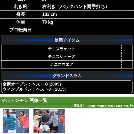
利き腕
右利き（バックハンド両手打ち）
身長
183 cm
体重
70 kg
プロ転向日
使用アイテム
テニスラケット
テニスシューズ
テニスウエア
グランドスラム
全豪オープン：ベスト８(2009)
ウィンブルドン：ベスト8（2015）
ジル・シモン 画像一覧
画像提供：gettyimages, tennis365.net, 他