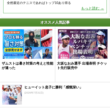
全然最近のテニスであればトップ10あり得る
もっと読む →
オススメ人気記事
ザムストは暑さ対策の考えと性能
大坂なおみ選手 出場表明 チケッ
が違った
ト先行販売中
ヒューイット息子に勝利「感慨深い」
(2026年7月31日)