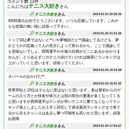
コメント数 11件
テニス大好き
こんにちは
さん
テニス大好き
さん
2023-01-21 20:26:30
4回戦進出おめでとうございます。いつも応援しています。これか
らも怪我の無い様に頑張って下さい。
テニス大好き
さん
2023-01-20 21:01:39
トップ10は夢ではないと**いや夢物語だと**議論してるけども、夢
かどうかの定義って人の見方によって変わるから。ここで議論して
も意味ないでしょ。西岡選手の今後の目標がどこにあるか分かりま
せんが、とりあえずこのテニス続けていければ確実にランキングは
上がっていくと思います。頑張ってください。
テニス大好き
さん
2023-01-20 18:34:48
ネパールのおかげだ**
テニス大好き
さん
2023-01-20 18:31:32
世界30位と10位はそんなに差はないと思います。差は最初からのゲ
ームの入り方とか技術や体力とは別の部分の要素が多くなってくる
と思いますが西岡選手はテンポが早いテニスに勝てなくなってラン
キング落としましたが上手く対応して過去最高ランキングまで来て
るから次もチャンスはあるし勝つ可能性も高いかと思います。頑張
れ西岡
テニス大好き
さん
2023-01-20 17:54:47