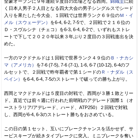
全豪オープンに９年連続９度目の出場となる西岡。
錦織圭
に続
く日本人男子２人目となる四大大会の男子シングルスでシード
入りを果たした今大会、１回戦では世界ランク６９位の
Ｍ・イ
メル（スウェーデン）
を6-4, 6-2, 7-5で、２回戦で２１６位の
Ｄ・スヴルシナ（チェコ）を6-3, 6-4, 6-2で、いずれもストレ
ートで下して２０２０年以来３年ぶり２度目の３回戦進出を決
めた。
一方のマクドナルドは１回戦で世界ランク４９位の
Ｂ・ナカシ
マ（アメリカ）
を7-6 (7-5), 7-6 (7-1), 1-6, 6-7 (10-12), 6-4のフ
ルセットで、２回戦で昨年覇者で第１シードの
Ｒ・ナダル（ス
ペイン）
を6-4, 6-4, 7-5のストレートで破っての勝ち上がり。
西岡とマクドナルドは５度目の対戦で、西岡が３勝１敗とリー
ド。直近では前々週に行われた前哨戦のアデレード国際１（オ
ーストラリア/アデレード、ハード、ATP250）２回戦で対戦
し、西岡が6-4, 6-3のストレート勝ちをおさめている。
この日の第１セット、互いにブレークチャンスを活かせず、サ
ービスキープが続きタイブレークに突入。ミニブレークを奪い