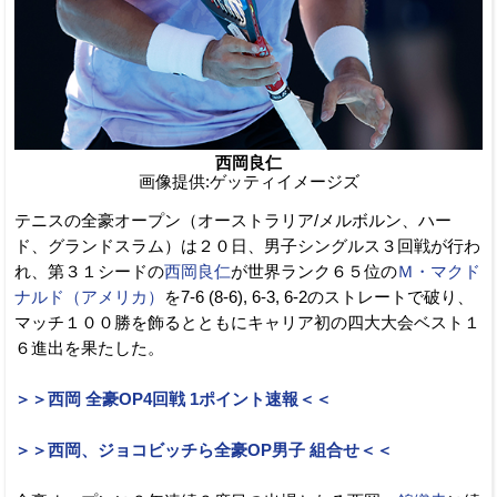
西岡良仁
画像提供:ゲッティイメージズ
テニスの全豪オープン（オーストラリア/メルボルン、ハー
ド、グランドスラム）は２０日、男子シングルス３回戦が行わ
れ、第３１シードの
西岡良仁
が世界ランク６５位の
Ｍ・マクド
ナルド（アメリカ）
を7-6 (8-6), 6-3, 6-2のストレートで破り、
マッチ１００勝を飾るとともにキャリア初の四大大会ベスト１
６進出を果たした。
＞＞西岡 全豪OP4回戦 1ポイント速報＜＜
＞＞西岡、ジョコビッチら全豪OP男子 組合せ＜＜