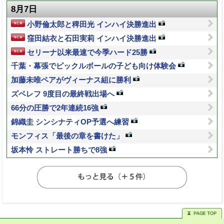
8月7日
小野倫太郎と稗田光 インハイ決勝進出
窪田結衣と石田実莉 インハイ決勝進出
セリーナ以来最速で今季ハード25勝
千葉・幕張でピックルボールの子ども向け体験会
加藤未唯ペアがヴィーナス組に勝利
ズベレフ 9度目の最終戦出場へ
66分の圧勝で2年連続16強
錦織圭 シンシナティOP予選へ練習
モンフィス「最後の章を書けた」
坂本怜 ストレート勝ちで8強