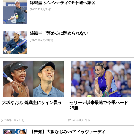
錦織圭 シンシナティOP予選へ練習
(2026年8月7日)
錦織圭「辞めるに辞められない」
(2026年7月30日)
大坂なおみ 錦織圭にサイン貰う
セリーナ以来最速で今季ハード
25勝
(2026年7月27日)
(2026年8月7日)
【告知】大坂なおみvsアドゥヴァーディ