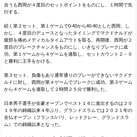
合うも西岡が４度目のセットポイントをものにし、１時間で先
行する。
続く第２セット、第１ゲームで0-40から40-40とした西岡。し
かし、４度目のデュースとなったタイミングでマクドナルドが
腹部を痛めメディカルタイムアウトを取る。再開後、西岡が２
度目のブレークチャンスをものにし、いきなりブレークに成
功。第１ゲームから４ゲームを連取し、セットカウント２－０
と勝利に王手をかける。
第３セット、負傷もあり通常通りのプレーができないマクドナ
ルドに対し、西岡が第４ゲームでブレークに成功。第３ゲーム
から４ゲームを連取して２時間２５分で勝利した。
日本男子選手が全豪オープンでベスト１６に進出するのは２０
１９年の錦織以来４年ぶり。グランドスラムでは２０２１年の
全仏オープン（フランス/パリ、レッドクレー、グランドスラ
ム）での錦織以来となった。