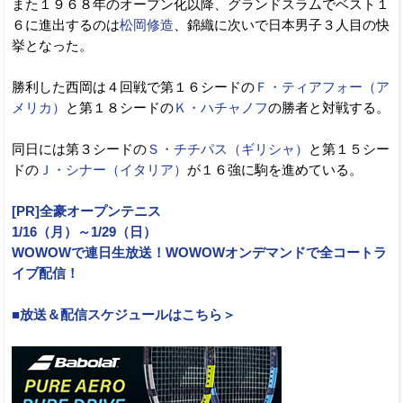
また１９６８年のオープン化以降、グランドスラムでベスト１
６に進出するのは
松岡修造
、錦織に次いで日本男子３人目の快
挙となった。
勝利した西岡は４回戦で第１６シードの
Ｆ・ティアフォー（ア
メリカ）
と第１８シードの
Ｋ・ハチャノフ
の勝者と対戦する。
同日には第３シードの
Ｓ・チチパス（ギリシャ）
と第１５シー
ドの
Ｊ・シナー（イタリア）
が１６強に駒を進めている。
[PR]全豪オープンテニス
1/16（月）～1/29（日）
WOWOWで連日生放送！WOWOWオンデマンドで全コートラ
イブ配信！
■放送＆配信スケジュールはこちら＞