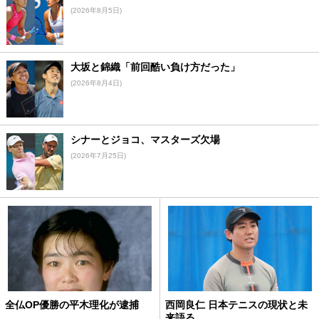
(2026年8月5日)
大坂と錦織「前回酷い負け方だった」
(2026年8月4日)
シナーとジョコ、マスターズ欠場
(2026年7月25日)
全仏OP優勝の平木理化が逮捕
西岡良仁 日本テニスの現状と未
来語る