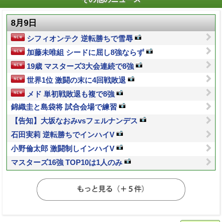
8月9日
シフィオンテク 逆転勝ちで雪辱
加藤未唯組 シードに屈し8強ならず
19歳 マスターズ3大会連続で8強
世界1位 激闘の末に4回戦敗退
メド 単初戦敗退も複で8強
錦織圭と島袋将 試合会場で練習
【告知】大坂なおみvsフェルナンデス
石田実莉 逆転勝ちでインハイV
小野倫太郎 激闘制しインハイV
マスターズ16強 TOP10は1人のみ