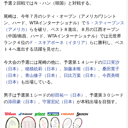
予選２回戦ではＮ・ハン（韓国）と対戦する。
尾崎は、今年７月のシティ・オープン（アメリカ/ワシント
ン、ハード、WTAインターナショナル）で
Ｓ・スティーブンス
（アメリカ）
らを破り、ベスト８進出。８月の江西オープン
（中国/南昌、ハード、WTAインターナショナル）では元世界
ランク４位の
Ｆ・スキアボーネ（イタリア）
らに勝利し、ベス
ト４へ進出する活躍を見せた。
今大会の予選には尾崎の他に、予選第１４シードの
江口実沙
（日本）
、
穂積絵莉（日本）
、
加藤未唯（日本）
、
桑田寛子
（日本）
、
青山修子（日本）
、
日比万葉（日本）
、
今西美晴
（日本）
も出場している。
男子は予選第１シードの
杉田祐一（日本）
、予選第３０シード
の
添田豪（日本）
、
守屋宏紀（日本）
が本戦出場を目指す。