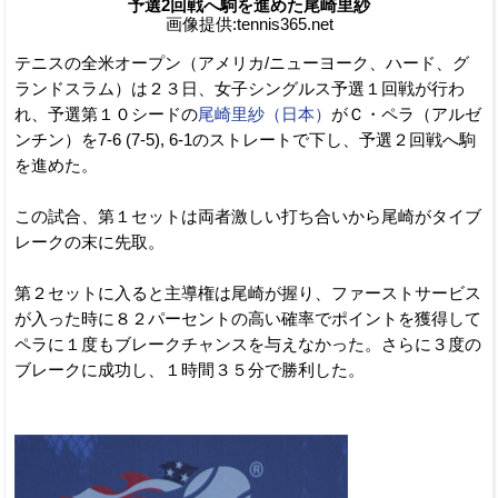
予選2回戦へ駒を進めた尾崎里紗
画像提供:tennis365.net
テニスの全米オープン（アメリカ/ニューヨーク、ハード、グ
ランドスラム）は２３日、女子シングルス予選１回戦が行わ
れ、予選第１０シードの
尾崎里紗（日本）
がＣ・ペラ（アルゼ
ンチン）を7-6 (7-5), 6-1のストレートで下し、予選２回戦へ駒
を進めた。
この試合、第１セットは両者激しい打ち合いから尾崎がタイブ
レークの末に先取。
第２セットに入ると主導権は尾崎が握り、ファーストサービス
が入った時に８２パーセントの高い確率でポイントを獲得して
ペラに１度もブレークチャンスを与えなかった。さらに３度の
ブレークに成功し、１時間３５分で勝利した。