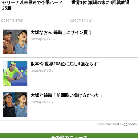
セリーナ以来最速で今季ハード
世界1位 激闘の末に4回戦敗退
25勝
(2026年8月7日)
(2026年8月9日)
大坂なおみ 錦織圭にサイン貰う
(2026年7月27日)
坂本怜 世界268位に屈し4強ならず
(2026年8月8日)
大坂と錦織「前回酷い負け方だった」
(2026年8月4日)
Recommended by
その他のニュース