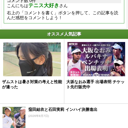
コメント数 0件
テニス大好き
こんにちは
さん
右上の「コメントを書く」ボタンを押して、この記事を読
んだ感想をコメントしよう！
オススメ人気記事
ザムストは暑さ対策の考えと性能
大坂なおみ選手 出場表明 チケッ
が違った
ト先行販売中
窪田結衣と石田実莉 インハイ決勝進出
(2026年8月7日)