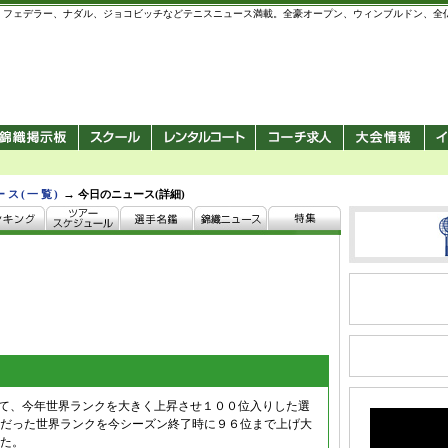
 錦織圭、フェデラー、ナダル、ジョコビッチなどテニスニュース満載。全豪オープン、ウィンブルドン、
→
ース(一覧)
今日のニュース(詳細)
にて、今年世界ランクを大きく上昇させ１００位入りした選
だった世界ランクを今シーズン終了時に９６位まで上げ大
た。