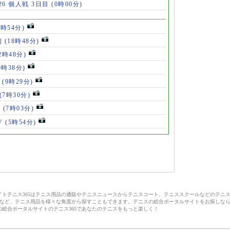
6 個人戦 3日目
(0時00分)
8時54分)
初
(18時48分)
2時48分)
0時38分)
」
(9時29分)
(7時30分)
V
(7時03分)
V
(5時54分)
サイトテニス365はテニス用品の通販やテニスニュースからテニスコート、テニススクールなどのテニ
など、テニス用品を様々な角度から探すこともできます。テニスの総合ポータルサイトをお探しな
の総合ポータルサイトのテニス365であなたのテニスをもっと楽しく！