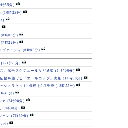
0時55分)
退
(10時25分)
分)
)
」
(8時06分)
破
(7時22分)
ドゥヴァーディ
(6時00分)
」
(17時51分)
ース、試合スケジュールなど通知
(14時06分)
の応援を届ける「エールコップ」実施
(14時00分)
ッシュラケット4機種を9月発売
(13時55分)
9時48分)
ンカ
(8時00分)
退
(7時30分)
ロジャン
(7時30分)
58分)