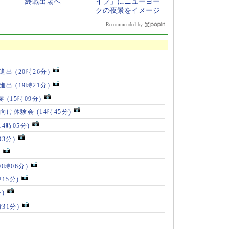
終戦出場へ
イブ」にニューヨー
クの夜景をイメージ
した限定モデル登場
Recommended by
勝進出
(20時26分)
勝進出
(19時21分)
5勝
(15時09分)
も向け体験会
(14時45分)
14時05分)
03分)
)
10時06分)
時15分)
分)
時31分)