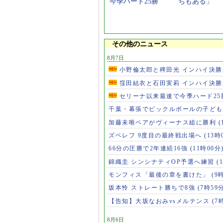
今季ハード25勝
ちもある」
その他のニュース
8月7日
小野倫太郎と稗田光 インハイ決
窪田結衣と石田実莉 インハイ決
セリーナ以来最速で今季ハード2
千葉・幕張でピックルボールの子ど
加藤未唯ペアがヴィーナス組に勝利
(
ズベレフ 9度目の最終戦出場へ
(13時
66分の圧勝で2年連続16強
(11時00分
錦織圭 シンシナティOP予選へ練習
(
モンフィス「最後の章を書けた」
(9
坂本怜 ストレート勝ちで8強
(7時59
【告知】大坂なおみvsメルテンス
(7
8月6日