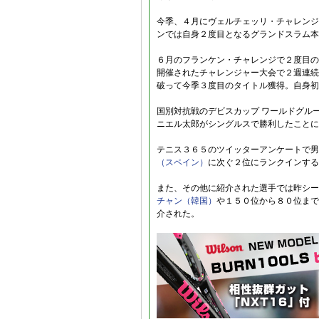
今季、４月にヴェルチェッリ・チャレンジ
ンでは自身２度目となるグランドスラム本
６月のフランケン・チャレンジで２度目の
開催されたチャレンジャー大会で２週連続
破って今季３度目のタイトル獲得。自身初
国別対抗戦のデビスカップ ワールドグル
ニエル太郎がシングルスで勝利したことに
テニス３６５のツイッターアンケートで男
（スペイン）
に次ぐ２位にランクインする
また、その他に紹介された選手では昨シー
チャン（韓国）
や１５０位から８０位まで
介された。