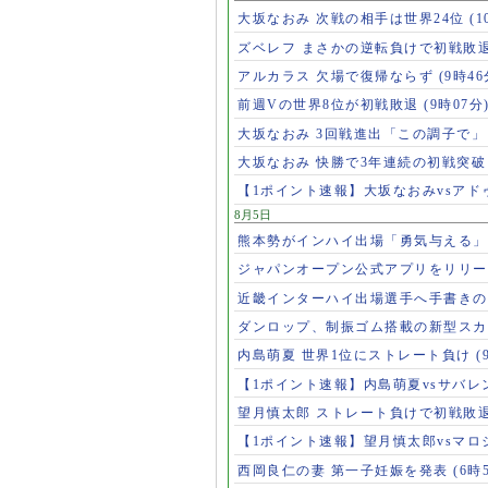
大坂なおみ 次戦の相手は世界24位
(1
ズベレフ まさかの逆転負けで初戦敗
アルカラス 欠場で復帰ならず
(9時46
前週Vの世界8位が初戦敗退
(9時07分
大坂なおみ 3回戦進出「この調子で
大坂なおみ 快勝で3年連続の初戦突
【1ポイント速報】大坂なおみvsア
8月5日
熊本勢がインハイ出場「勇気与える
ジャパンオープン公式アプリをリリ
近畿インターハイ出場選手へ手書き
ダンロップ、制振ゴム搭載の新型スカ
内島萌夏 世界1位にストレート負け
(
【1ポイント速報】内島萌夏vsサバレ
望月慎太郎 ストレート負けで初戦敗
【1ポイント速報】望月慎太郎vsマ
西岡良仁の妻 第一子妊娠を発表
(6時