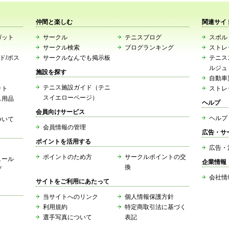
仲間と楽しむ
関連サイ
ガット
サークル
テニスブログ
スポルト
サークル検索
ブログランキング
ストレ
ード/ポス
サークルなんでも掲示板
テニス
ルジュ
施設を探す
自動車
テニス施設ガイド（テニ
ット
ストレ
スイエローページ）
ス用品
ヘルプ
会員向けサービス
ヘルプ
ついて
会員情報の管理
広告・サ
ポイントを活用する
広告・
ポイントのため方
サークルポイントの交
ュール
企業情報
換
ブ
会社情
サイトをご利用にあたって
当サイトへのリンク
個人情報保護方針
利用規約
特定商取引法に基づく
選手写真について
表記