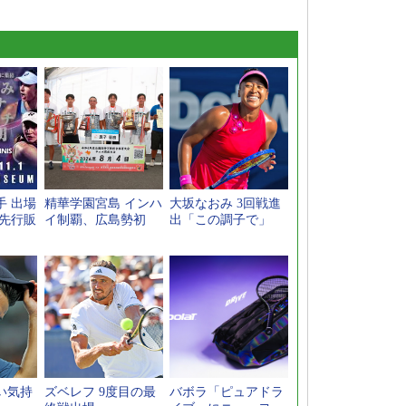
手 出場
精華学園宮島 インハ
大坂なおみ 3回戦進
ト先行販
イ制覇、広島勢初
出「この調子で」
い気持
ズベレフ 9度目の最
バボラ「ピュアドラ