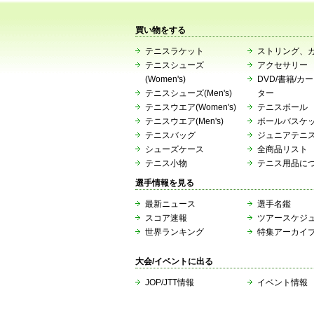
買い物をする
テニスラケット
ストリング、
テニスシューズ
アクセサリー
(Women's)
DVD/書籍/カ
テニスシューズ(Men's)
ター
テニスウエア(Women's)
テニスボール
テニスウエア(Men's)
ボールバスケ
テニスバッグ
ジュニアテニ
シューズケース
全商品リスト
テニス小物
テニス用品に
選手情報を見る
最新ニュース
選手名鑑
スコア速報
ツアースケジ
世界ランキング
特集アーカイ
大会/イベントに出る
JOP/JTT情報
イベント情報