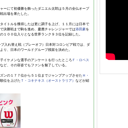
ャーにて初優勝を飾ったダニエル太郎は５月の全仏オープ
戦出場を果たした。
タイトルを獲得したは更に調子を上げ、１１月には日本で
で決勝戦まで駒を進め、慶應チャレンジャーでは
添田豪
を
の１００位入りとなる世界ランク９３位を記録した。
ープ入れ替え戦（プレーオフ）日本対コロンビア戦では、ダ
より、日本のワールドグループ残留を決めた。
子イケメンな選手のアンケートを行ったところ
Ｆ・ロペス
など、その容姿でもファンを魅了している。
ズンの１７７位から５１位までジャンプアップさせた
Ｈ・
順位を上げた
Ｔ・コキナキス（オーストラリア）
などが紹