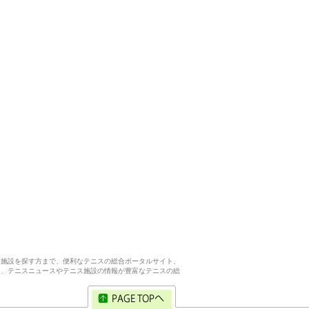
ス施設を探す方まで、便利なテニスの総合ポータルサイト、
ら、テニスニュースやテニス施設の情報が豊富なテニスの総