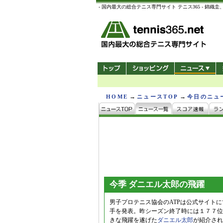
- 国内最大の総合テニス専門サイト テニス365 -
→
→
HOME
ニュースTOP
今日のニュ
今季 ダニエル太郎の飛躍
男子プロテニス協会のATPは公式サイト
手を発表。昨シーズン終了時には１７７位
きな飛躍を遂げた
ダニエル太郎
が紹介され