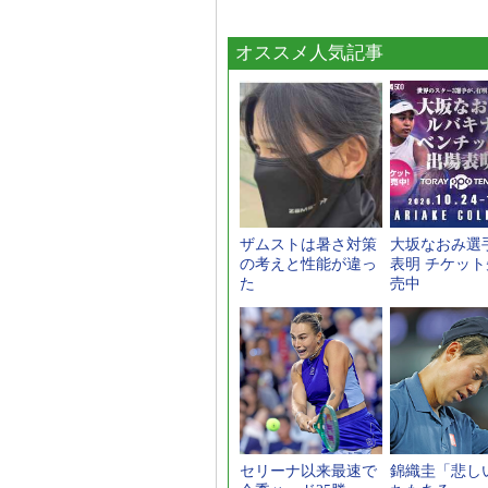
オススメ人気記事
ザムストは暑さ対策
大坂なおみ選
の考えと性能が違っ
表明 チケッ
た
売中
セリーナ以来最速で
錦織圭「悲し