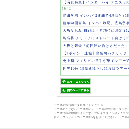
【写真特集】インターハイ テニス 202
8月4日
野田学園 インハイ2連覇で4度目V
(1
精華学園宮島 インハイ制覇、広島勢
大坂なおみ 初戦は世界76位に決定
(1
島袋将 チリッチにストレート負け
(1
大坂と錦織「前回酷い負け方だった
【1ポイント速報】島袋将vsチリッチ
史上初 フィリピン選手が単でツアー
世界10位 19歳新鋭下し11度目ツアー
テニスの総合ポータルサイトテニス365
テニスのことならテニス365へ。テニスの総合ポータル
テニス情報の検索サイトです。プレイスタイルやテニス歴
合ポータルサイトのテニス365をお使いください。テニス