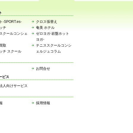
ト
-SPORT.es-
クロス張替え
ッチ
奄美 ホテル
スクールコンシェ
ゼロヨガ-岩盤ホット
ヨガ-
買取
テニススクールコンシ
ッチ スクール
ェルジュコラム
お問合せ
ービス
法人向けサービス
報
採用情報