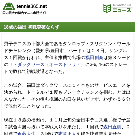
18歳の福田 初戦突破ならず
男子テニスの下部大会であるダンロップ・スリクソン・ワール
ドチャレンジ（愛知県/豊田市、ハード）は２３日、シングル
ス１回戦が行われ、主催者推薦で出場の
福田創楽
は第３シード
の
Ｊ・ダックワース（オーストラリア）
に3-6, 4-6のストレー
トで敗れて初戦敗退となった。
この試合、福田はダックワースに１４本ものサービスエースを
決められ、トータルで１度もブレークチャンスを掴むことは出
来なかった。その後も挽回の糸口を見いだせず、わずか５６分
で敗れることとなった。
現在１８歳の福田は、１１月上旬の全日本テニス選手権で予選
２試合を勝ち抜いて本戦入りを果たし、１回戦で
森田直樹
、２
回戦で
近藤大生
、３回戦で
志賀正人
を破る快進撃を見せた。