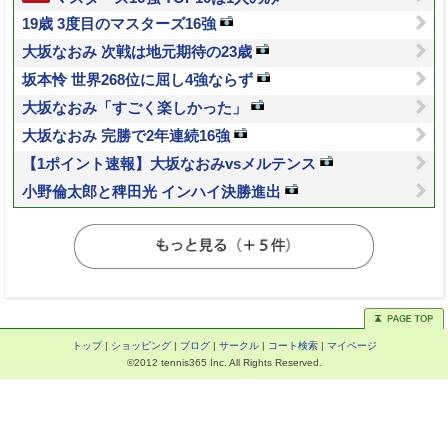
19歳 3度目のマスターズ16強
大坂なおみ 次戦は地元期待の23歳
坂本怜 世界268位に屈し4強ならず
大坂なおみ「すごく楽しかった」
大坂なおみ 完勝で2年連続16強
【1ポイント速報】大坂なおみvsメルテンス
小野倫太郎と稗田光 インハイ決勝進出
トップ
|
ショッピング
|
ブログ
|
サークル
|
コート検索
|
マイページ
©2012 tennis365 Inc. All Rights Reserved.