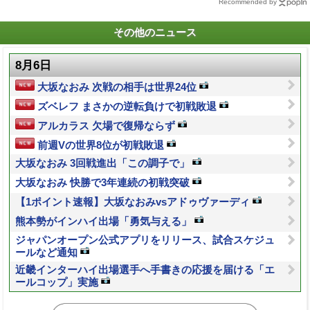
Recommended by
その他のニュース
8月6日
大坂なおみ 次戦の相手は世界24位
ズベレフ まさかの逆転負けで初戦敗退
アルカラス 欠場で復帰ならず
前週Vの世界8位が初戦敗退
大坂なおみ 3回戦進出「この調子で」
大坂なおみ 快勝で3年連続の初戦突破
【1ポイント速報】大坂なおみvsアドゥヴァーディ
熊本勢がインハイ出場「勇気与える」
ジャパンオープン公式アプリをリリース、試合スケジュ
ールなど通知
近畿インターハイ出場選手へ手書きの応援を届ける「エ
ールコップ」実施