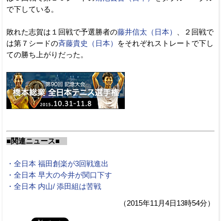
で下している。
敗れた志賀は１回戦で予選勝者の
藤井信太（日本）
、２回戦で
は第７シードの
斉藤貴史（日本）
をそれぞれストレートで下し
ての勝ち上がりだった。
■関連ニュース■
・全日本 福田創楽が3回戦進出
・全日本 早大の今井が関口下す
・全日本 内山/ 添田組は苦戦
（2015年11月4日13時54分）