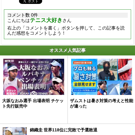
コメント数 0件
テニス大好き
こんにちは
さん
右上の「コメントを書く」ボタンを押して、この記事を読
んだ感想をコメントしよう！
オススメ人気記事
大坂なおみ選手 出場表明 チケッ
ザムストは暑さ対策の考えと性能
ト先行販売中
が違った
錦織圭 世界118位に完敗で予選敗退