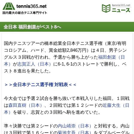
全日本 福田創楽がベスト8へ
国内テニスツアーの橋本総業全日本テニス選手権（東京/有明
コロシアム、ハード、賞金総額2,846万円）は４日、男子シン
グルス３回戦が行われ、予選から勝ち上がった
福田創楽（日
本）
が
志賀正人（日本）
に6-1, 6-1のストレートで勝利し、ベ
スト８進出を果たした。
＞＞全日本テニス選手権 対戦表＜＜
今大会では予選２試合を勝ち抜いて本戦入りした福田。１回戦
は
森田直樹（日本）
、２回戦では第１２シードの
近藤大生（日
本）
を破り、志賀との３回戦へ駒を進めていた。
準々決勝では第２シードの
内山靖崇（日本）
と対戦する。内山
は３回戦で第１６シードの
菊池玄吾（日本）
をダブルベーグル