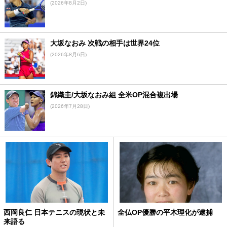
(2026年8月2日)
大坂なおみ 次戦の相手は世界24位
(2026年8月6日)
錦織圭/大坂なおみ組 全米OP混合複出場
(2026年7月28日)
西岡良仁 日本テニスの現状と未
全仏OP優勝の平木理化が逮捕
来語る