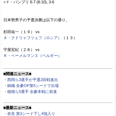
○Ｙ・バンブリ 6-7 (8-10), 3-6
日本勢男子の予選決勝は以下の通り。
杉田祐一（１９） vs
Ａ・クドリャフツェフ（ロシア）
（１３）
守屋宏紀（２８） vs
Ｒ・ベーメルマンス（ベルギー）
■関連ニュース■
・西岡ら3選手が予選2回戦進出
・錦織 全豪OP第5シードで出場
・穂積ら5選手 全豪本戦に前進
■最新ニュース■
・奈良 第3シード下し4強入り