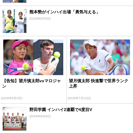
熊本勢がインハイ出場「勇気与える」
(2026年8月5日)
【告知】望月慎太郎vsマロジャ
望月慎太郎 快進撃で世界ランク
ン
上昇
(2026年8月3日)
(2026年7月13日)
野田学園 インハイ2連覇で4度目V
(2026年8月4日)