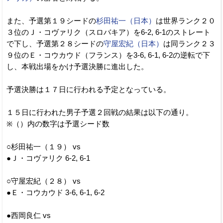
また、予選第１９シードの
杉田祐一（日本）
は世界ランク２０
３位のＪ・コヴァリク（スロバキア）を6-2, 6-1のストレート
で下し、予選第２８シードの
守屋宏紀（日本）
は同ランク２３
９位のＥ・コウカウド（フランス）を3-6, 6-1, 6-2の逆転で下
し、本戦出場をかけ予選決勝に進出した。
予選決勝は１７日に行われる予定となっている。
１５日に行われた男子予選２回戦の結果は以下の通り。
※（）内の数字は予選シード数
○杉田祐一（１９） vs
●Ｊ・コヴァリク 6-2, 6-1
○守屋宏紀（２８） vs
●Ｅ・コウカウド 3-6, 6-1, 6-2
●西岡良仁 vs