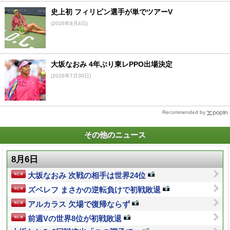
史上初 フィリピン選手が単でツアーV
(2026年8月4日)
大坂なおみ 4年ぶり東レPPO出場決定
(2026年7月30日)
Recommended by
その他のニュース
8月6日
大坂なおみ 次戦の相手は世界24位
ズベレフ まさかの逆転負けで初戦敗退
アルカラス 欠場で復帰ならず
前週Vの世界8位が初戦敗退