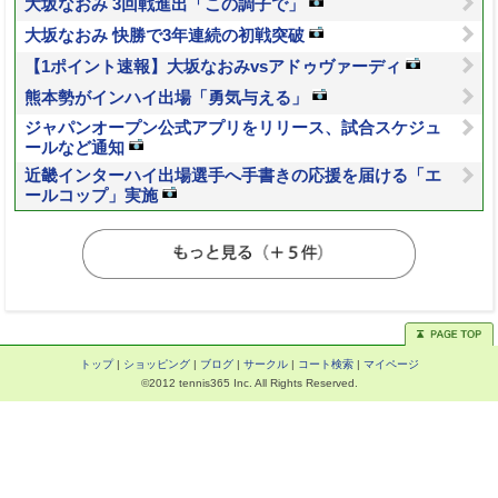
大坂なおみ 3回戦進出「この調子で」
大坂なおみ 快勝で3年連続の初戦突破
【1ポイント速報】大坂なおみvsアドゥヴァーディ
熊本勢がインハイ出場「勇気与える」
ジャパンオープン公式アプリをリリース、試合スケジュ
ールなど通知
近畿インターハイ出場選手へ手書きの応援を届ける「エ
ールコップ」実施
トップ
|
ショッピング
|
ブログ
|
サークル
|
コート検索
|
マイページ
©2012 tennis365 Inc. All Rights Reserved.