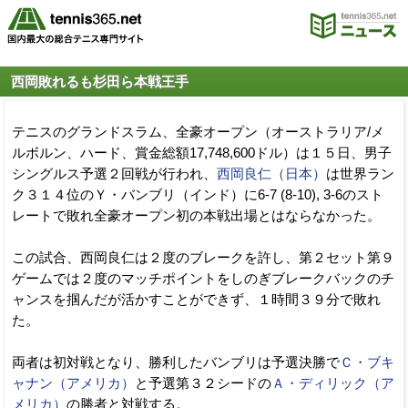
西岡敗れるも杉田ら本戦王手
テニスのグランドスラム、全豪オープン（オーストラリア/メ
ルボルン、ハード、賞金総額17,748,600ドル）は１５日、男子
シングルス予選２回戦が行われ、
西岡良仁（日本）
は世界ラン
ク３１４位のＹ・バンブリ（インド）に6-7 (8-10), 3-6のスト
レートで敗れ全豪オープン初の本戦出場とはならなかった。
この試合、西岡良仁は２度のブレークを許し、第２セット第９
ゲームでは２度のマッチポイントをしのぎブレークバックのチ
ャンスを掴んだが活かすことができず、１時間３９分で敗れ
た。
両者は初対戦となり、勝利したバンブリは予選決勝で
Ｃ・ブキ
ャナン（アメリカ）
と予選第３２シードの
Ａ・ディリック（ア
メリカ）
の勝者と対戦する。