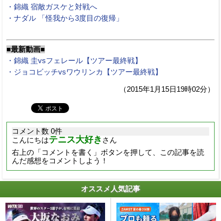
・錦織 宿敵ガスケと対戦へ
・ナダル 「怪我から3度目の復帰」
■最新動画■
・錦織 圭vsフェレール【ツアー最終戦】
・ジョコビッチvsワウリンカ【ツアー最終戦】
（2015年1月15日19時02分）
コメント数 0件
テニス大好き
こんにちは
さん
右上の「コメントを書く」ボタンを押して、この記事を読
んだ感想をコメントしよう！
オススメ人気記事