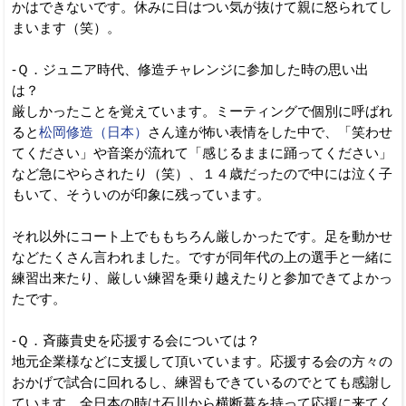
かはできないです。休みに日はつい気が抜けて親に怒られてし
まいます（笑）。
-Ｑ．ジュニア時代、修造チャレンジに参加した時の思い出
は？
厳しかったことを覚えています。ミーティングで個別に呼ばれ
ると
松岡修造（日本）
さん達が怖い表情をした中で、「笑わせ
てください」や音楽が流れて「感じるままに踊ってください」
など急にやらされたり（笑）、１４歳だったので中には泣く子
もいて、そういのが印象に残っています。
それ以外にコート上でももちろん厳しかったです。足を動かせ
などたくさん言われました。ですが同年代の上の選手と一緒に
練習出来たり、厳しい練習を乗り越えたりと参加できてよかっ
たです。
-Ｑ．斉藤貴史を応援する会については？
地元企業様などに支援して頂いています。応援する会の方々の
おかげで試合に回れるし、練習もできているのでとても感謝し
ています。全日本の時は石川から横断幕を持って応援に来てく