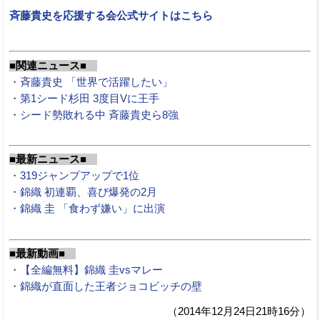
斉藤貴史を応援する会公式サイトはこちら
■関連ニュース■
・斉藤貴史 「世界で活躍したい」
・第1シード杉田 3度目Vに王手
・シード勢敗れる中 斉藤貴史ら8強
■最新ニュース■
・319ジャンプアップで1位
・錦織 初連覇、喜び爆発の2月
・錦織 圭 「食わず嫌い」に出演
■最新動画■
・【全編無料】錦織 圭vsマレー
・錦織が直面した王者ジョコビッチの壁
（2014年12月24日21時16分）