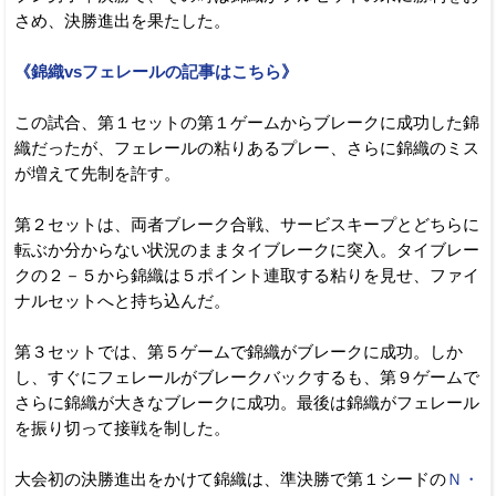
さめ、決勝進出を果たした。
《錦織vsフェレールの記事はこちら》
この試合、第１セットの第１ゲームからブレークに成功した錦
織だったが、フェレールの粘りあるプレー、さらに錦織のミス
が増えて先制を許す。
第２セットは、両者ブレーク合戦、サービスキープとどちらに
転ぶか分からない状況のままタイブレークに突入。タイブレー
クの２－５から錦織は５ポイント連取する粘りを見せ、ファイ
ナルセットへと持ち込んだ。
第３セットでは、第５ゲームで錦織がブレークに成功。しか
し、すぐにフェレールがブレークバックするも、第９ゲームで
さらに錦織が大きなブレークに成功。最後は錦織がフェレール
を振り切って接戦を制した。
大会初の決勝進出をかけて錦織は、準決勝で第１シードの
Ｎ・