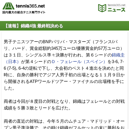
【速報】錦織4強 最終戦決める
男子テニスツアーのBNPパリバ・マスターズ（フランス/パ
リ、ハード、賞金総額約345万ユーロ/優勝賞金約57万ユーロ）
は３１日、シングルス準々決勝が行われ、第６シードの
錦織圭
（日本）
が第４シードの
Ｄ・フェレール（スペイン）
を3-6, 7-
6 (7-5), 6-4の逆転で下し、大会初のベスト４進出を決めたと同
時に、自身の勝利でアジア人男子初の出場となる１１月９日か
ら開催されるATPワールドツアー・ファイナルの出場権を手に
した。
両者は今回が８度目の対戦となり、錦織はフェレールとの対戦
成績を５勝３敗とリードを広げた。
両者の直近の対戦は、今年５月のムチュア・マドリッド・オー
プン男子準決勝で、その時は錦織がフルセットの末に勝利をお