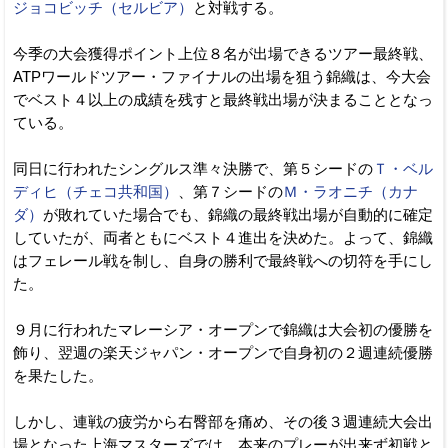
ジョコビッチ（セルビア）
と対戦する。
今季の大会獲得ポイント上位８名が出場できるツアー最終戦、
ATPワールドツアー・ファイナルの出場を狙う錦織は、今大会
でベスト４以上の成績を残すと最終戦出場が決まることとなっ
ている。
同日に行われたシングルス準々決勝で、第５シードの
Ｔ・ベル
ディヒ（チェコ共和国）
、第７シードの
Ｍ・ラオニチ（カナ
ダ）
が敗れていた場合でも、錦織の最終戦出場が自動的に確定
していたが、両者ともにベスト４進出を決めた。よって、錦織
はフェレール戦を制し、自身の勝利で最終戦への切符を手にし
た。
９月に行われたマレーシア・オープンで錦織は大会初の優勝を
飾り、翌週の楽天ジャパン・オープンで自身初の２週連続優勝
を果たした。
しかし、連戦の疲労から右臀部を痛め、その後３週連続大会出
場となった上海マスターズでは、本来のプレーが出来ず初戦と