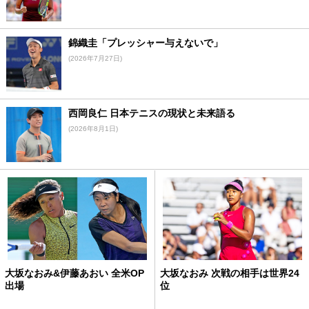
錦織圭「プレッシャー与えないで」
(2026年7月27日)
西岡良仁 日本テニスの現状と未来語る
(2026年8月1日)
大坂なおみ&伊藤あおい 全米OP
大坂なおみ 次戦の相手は世界24
出場
位