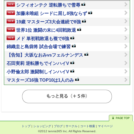
シフィオンテク 逆転勝ちで雪辱
加藤未唯組 シードに屈し8強ならず
19歳 マスターズ3大会連続で8強
世界1位 激闘の末に4回戦敗退
メド 単初戦敗退も複で8強
錦織圭と島袋将 試合会場で練習
【告知】大坂なおみvsフェルナンデス
石田実莉 逆転勝ちでインハイV
小野倫太郎 激闘制しインハイV
マスターズ16強 TOP10は1人のみ
トップ
|
ショッピング
|
ブログ
|
サークル
|
コート検索
|
マイページ
©2012 tennis365 Inc. All Rights Reserved.