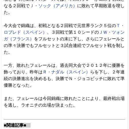
なる２回戦で
Ｊ・ソック（アメリカ）
に敗れて早期敗退を喫し
た。
今大会で錦織は、初戦となる２回戦で元世界ランク５位の
Ｔ・
ロブレド（スペイン）
、３回戦で第１０シードの
ＪＷ・ツォン
ガ（フランス）
をフルセットの末に下し、さらにフェレールと
の準々決勝でもフルセットと３試合連続でフルセット戦を制し
た。
一方、敗れたフェレールは、過去同大会で２０１２年に優勝を
飾っており、昨年は
Ｒ・ナダル（スペイン）
らを下し、２年連
続の決勝進出を決めるも、決勝でＮ・ジョコビッチに敗れて準
優勝となった。
また、フェレールは今回錦織に敗れたことにより、最終戦出場
を逃し、ラオニチの出場が決まった。
■関連記事■