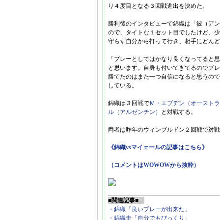
り４度目となる３回戦進出を決めた。
勝利後のインタビューで錦織は「彼（アン
ので、タイトな１セット目でしたけど、少
守らず自分から打って行き、相手にどんど
「プレーとしてはかなり良くなってると思
と思います。自身も付いてきてるのでプレ
勝てたのはまた一つ自信になると思うので
している。
錦織は３回戦で
Ｍ・エブデン（オーストラ
ル（アルゼンチン）
と対戦する。
両者は昨年のウィンブルドン２回戦で対戦
《錦織vsマイェールの記事はこちら》
（コメントはWOWOWから抜粋）
■関連記事■
・錦織「良いプレーが出来た」
・錦織圭「自分でもびっくり」