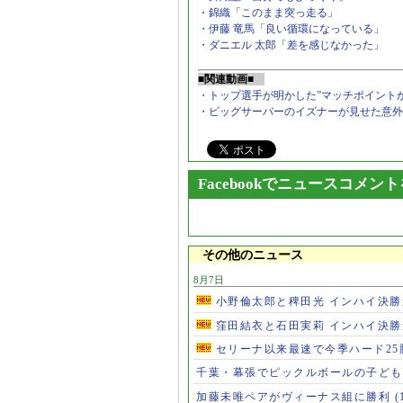
・錦織「このまま突っ走る」
・伊藤 竜馬「良い循環になっている」
・ダニエル 太郎「差を感じなかった」
■関連動画■
・トップ選手が明かした”マッチポイント
・ビッグサーバーのイズナーが見せた意外
Facebookでニュースコメン
その他のニュース
8月7日
小野倫太郎と稗田光 インハイ決
窪田結衣と石田実莉 インハイ決
セリーナ以来最速で今季ハード2
千葉・幕張でピックルボールの子ど
加藤未唯ペアがヴィーナス組に勝利
(