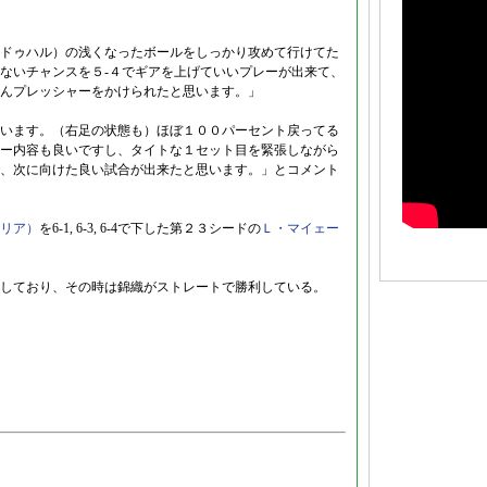
ドゥハル）の浅くなったボールをしっかり攻めて行けてた
ないチャンスを５-４でギアを上げていいプレーが出来て、
んプレッシャーをかけられたと思います。」
います。（右足の状態も）ほぼ１００パーセント戻ってる
ー内容も良いですし、タイトな１セット目を緊張しながら
、次に向けた良い試合が出来たと思います。」とコメント
リア）
を6-1, 6-3, 6-4で下した第２３シードの
Ｌ・マイェー
しており、その時は錦織がストレートで勝利している。