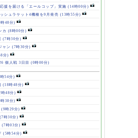
の応援を届ける「エールコップ」実施
(14時00分)
ッシュラケット4機種を9月発売
(13時55分)
9時48分)
ンカ
(8時00分)
退
(7時30分)
ロジャン
(7時30分)
58分)
6 個人戦 3日目
(0時00分)
8時54分)
初
(18時48分)
2時48分)
0時38分)
」
(9時29分)
(7時30分)
V
(7時03分)
V
(5時54分)