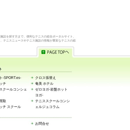
ス施設を探す方まで、便利なテニスの総合ポータルサイト、
ら、テニスニュースやテニス施設の情報が豊富なテニスの総
ト
-SPORT.es-
クロス張替え
ッチ
奄美 ホテル
スクールコンシェ
ゼロヨガ-岩盤ホット
ヨガ-
買取
テニススクールコンシ
ッチ スクール
ェルジュコラム
お問合せ