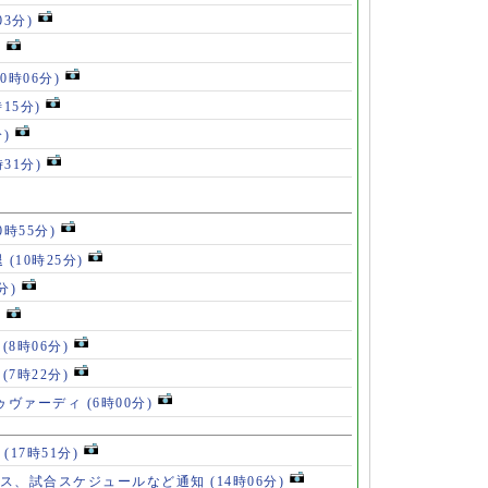
03分)
)
10時06分)
時15分)
分)
時31分)
0時55分)
退
(10時25分)
分)
)
」
(8時06分)
破
(7時22分)
ドゥヴァーディ
(6時00分)
」
(17時51分)
ース、試合スケジュールなど通知
(14時06分)