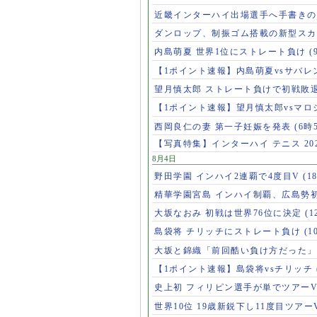
近畿インターハイ出場選手へ手書き
ダンロップ、制振ゴム搭載の新型スカ
内島萌夏 世界1位にストレート負け
(
【1ポイント速報】内島萌夏vsサバレ
望月慎太郎 ストレート負けで初戦敗
【1ポイント速報】望月慎太郎vsマ
西岡良仁の妻 第一子妊娠を発表
(6時
【写真特集】インターハイ テニス 202
8月4日
野田学園 インハイ2連覇で4度目V
(1
精華学園宮島 インハイ制覇、広島勢
大坂なおみ 初戦は世界76位に決定
(1
島袋将 チリッチにストレート負け
(1
大坂と錦織「前回酷い負け方だった
【1ポイント速報】島袋将vsチリッチ
史上初 フィリピン選手が単でツアー
世界10位 19歳新鋭下し11度目ツアー