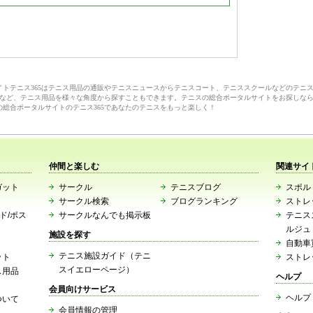
サイトテニス365はテニス用品の通販やテニスニュースからテニスコート、テニススクールなどのテニ
など、テニス用品を様々な角度から探すこともできます。テニスの総合ポータルサイトをお探しな
の総合ポータルサイトのテニス365であなたのテニスをもっと楽しく！
仲間と楽しむ
関連サイ
ガット
サークル
テニスブログ
スポルト
サークル検索
ブログランキング
ストレ
ード/ポス
サークルなんでも掲示板
テニス
ルジュ
施設を探す
自動車
テニス施設ガイド（テニ
ット
ストレ
スイエローページ）
ス用品
ヘルプ
会員向けサービス
ヘルプ
ついて
会員情報の管理