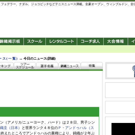
 錦織圭、フェデラー、ナダル、ジョコビッチなどテニスニュース満載。全豪オープン、ウィンブルドン、
→
ース(一覧)
今日のニュース(詳細)
」
ン（アメリカ/ニューヨーク、ハード）は２８日、男子シン
織圭（日本）
と世界ランク４８位の
Ｐ・アンドゥハル（ス
セットを終えたところでアンドゥハルの棄権により、錦織が２年ぶ