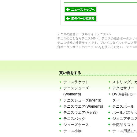
テニスの総合ポータルサイトテニス365
テニスのことならテニス365へ。テニスの総合ポータル
テニス情報の検索サイトです。プレイスタイルやテニス歴
合ポータルサイトのテニス365をお使いください。テニス
買い物をする
テニスラケット
ストリング、
テニスシューズ
アクセサリー
(Women's)
DVD/書籍/カ
テニスシューズ(Men's)
ター
テニスウエア(Women's)
テニスボール
テニスウエア(Men's)
ボールバスケ
テニスバッグ
ジュニアテニ
シューズケース
全商品リスト
テニス小物
テニス用品に