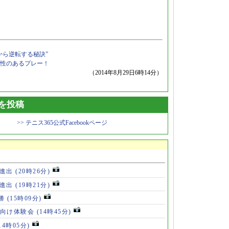
から逆転する秘訣”
性のあるプレー！
（2014年8月29日6時14分）
トを投稿
>> テニス365公式Facebookページ
勝進出
(20時26分)
勝進出
(19時21分)
5勝
(15時09分)
も向け体験会
(14時45分)
14時05分)