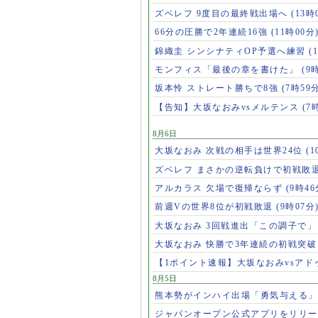
ズベレフ 9度目の最終戦出場へ
(13時
66分の圧勝で2年連続16強
(11時00分
錦織圭 シンシナティOP予選へ練習
(
モンフィス「最後の章を書けた」
(9
坂本怜 ストレート勝ちで8強
(7時59
【告知】大坂なおみvsメルテンス
(7
8月6日
大坂なおみ 次戦の相手は世界24位
(1
ズベレフ まさかの逆転負けで初戦敗
アルカラス 欠場で復帰ならず
(9時46
前週Vの世界8位が初戦敗退
(9時07分
大坂なおみ 3回戦進出「この調子で
大坂なおみ 快勝で3年連続の初戦突
【1ポイント速報】大坂なおみvsア
8月5日
熊本勢がインハイ出場「勇気与える
ジャパンオープン公式アプリをリリ