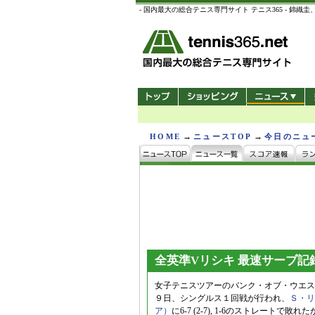
- 国内最大の総合テニス専門サイト テニス365 -
→
→
HOME
ニュースTOP
今日のニュ
全英準Vリシキ 最速サーブ記
女子テニスツアーのバンク・オブ・ウエス
９日、シングルス１回戦が行われ、
Ｓ・リ
ア）
に6-7 (2-7), 1-6のストレー