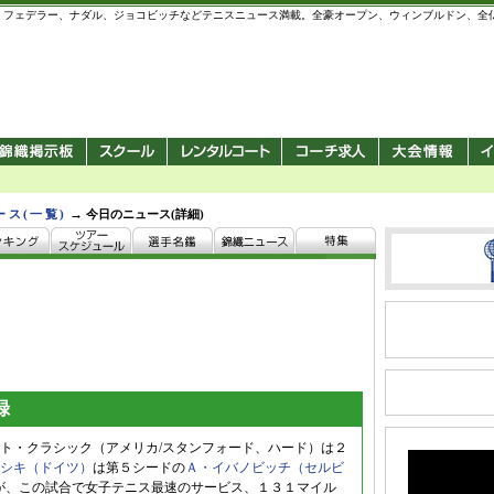
 錦織圭、フェデラー、ナダル、ジョコビッチなどテニスニュース満載。全豪オープン、ウィンブルドン、
→
ース(一覧)
今日のニュース(詳細)
録
ト・クラシック（アメリカ/スタンフォード、ハード）は２
シキ（ドイツ）
は第５シードの
Ａ・イバノビッチ（セルビ
トで敗れたが、この試合で女子テニス最速のサービス、１３１マイル