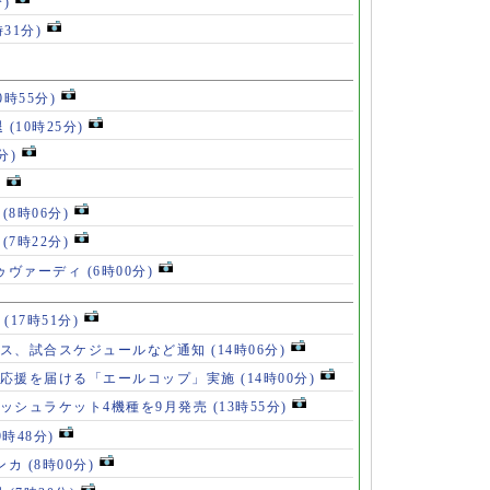
分)
時31分)
0時55分)
退
(10時25分)
分)
)
」
(8時06分)
破
(7時22分)
ドゥヴァーディ
(6時00分)
」
(17時51分)
ース、試合スケジュールなど通知
(14時06分)
の応援を届ける「エールコップ」実施
(14時00分)
ッシュラケット4機種を9月発売
(13時55分)
9時48分)
ンカ
(8時00分)