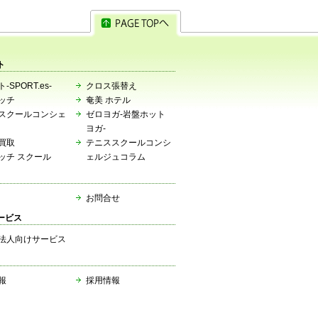
ト
-SPORT.es-
クロス張替え
ッチ
奄美 ホテル
スクールコンシェ
ゼロヨガ-岩盤ホット
ヨガ-
買取
テニススクールコンシ
ッチ スクール
ェルジュコラム
お問合せ
ービス
法人向けサービス
報
採用情報