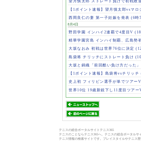
望月慎太郎 ストレート負けで初戦敗
【1ポイント速報】望月慎太郎vsマ
西岡良仁の妻 第一子妊娠を発表
(6時
8月4日
野田学園 インハイ2連覇で4度目V
(1
精華学園宮島 インハイ制覇、広島勢
大坂なおみ 初戦は世界76位に決定
(1
島袋将 チリッチにストレート負け
(1
大坂と錦織「前回酷い負け方だった
【1ポイント速報】島袋将vsチリッチ
史上初 フィリピン選手が単でツアー
世界10位 19歳新鋭下し11度目ツアー
テニスの総合ポータルサイトテニス365
テニスのことならテニス365へ。テニスの総合ポータル
テニス情報の検索サイトです。プレイスタイルやテニス歴