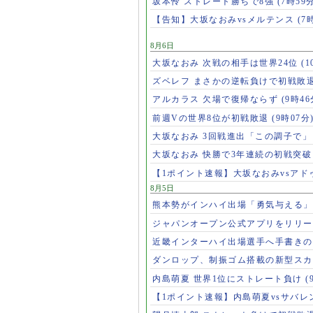
坂本怜 ストレート勝ちで8強
(7時59
【告知】大坂なおみvsメルテンス
(7
8月6日
大坂なおみ 次戦の相手は世界24位
(1
ズベレフ まさかの逆転負けで初戦敗
アルカラス 欠場で復帰ならず
(9時46
前週Vの世界8位が初戦敗退
(9時07分
大坂なおみ 3回戦進出「この調子で
大坂なおみ 快勝で3年連続の初戦突
【1ポイント速報】大坂なおみvsア
8月5日
熊本勢がインハイ出場「勇気与える
ジャパンオープン公式アプリをリリ
近畿インターハイ出場選手へ手書き
ダンロップ、制振ゴム搭載の新型スカ
内島萌夏 世界1位にストレート負け
(
【1ポイント速報】内島萌夏vsサバレ