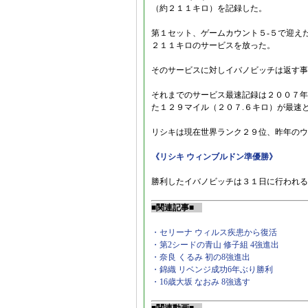
（約２１１キロ）を記録した。
第１セット、ゲームカウント５-５で迎えた
２１１キロのサービスを放った。
そのサービスに対しイバノビッチは返す事
それまでのサービス最速記録は２００７年
た１２９マイル（２０７.６キロ）が最速
リシキは現在世界ランク２９位、昨年のウ
《リシキ ウィンブルドン準優勝》
勝利したイバノビッチは３１日に行われる
■関連記事■
・セリーナ ウィルス疾患から復活
・第2シードの青山 修子組 4強進出
・奈良 くるみ 初の8強進出
・錦織 リベンジ成功6年ぶり勝利
・16歳大坂 なおみ 8強逃す