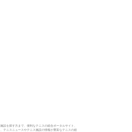
ス施設を探す方まで、便利なテニスの総合ポータルサイト、
ら、テニスニュースやテニス施設の情報が豊富なテニスの総