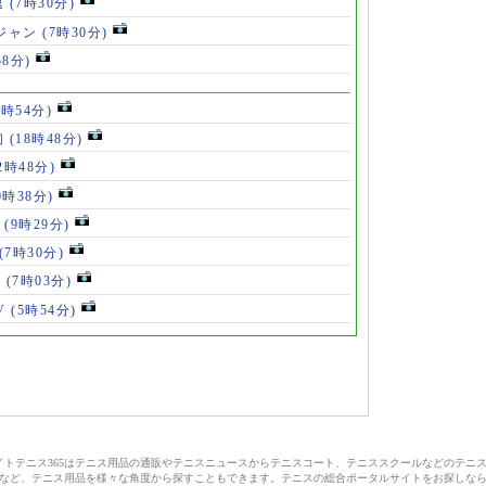
退
(7時30分)
ロジャン
(7時30分)
58分)
8時54分)
初
(18時48分)
2時48分)
0時38分)
」
(9時29分)
(7時30分)
V
(7時03分)
V
(5時54分)
サイトテニス365はテニス用品の通販やテニスニュースからテニスコート、テニススクールなどのテニ
など、テニス用品を様々な角度から探すこともできます。テニスの総合ポータルサイトをお探しな