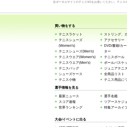
合ポータルサイトのテニス365をお使いください。テニス
買い物をする
テニスラケット
ストリング、
テニスシューズ
アクセサリー
(Women's)
DVD/書籍/カ
テニスシューズ(Men's)
ター
テニスウエア(Women's)
テニスボール
テニスウエア(Men's)
ボールバスケ
テニスバッグ
ジュニアテニ
シューズケース
全商品リスト
テニス小物
テニス用品に
選手情報を見る
最新ニュース
選手名鑑
スコア速報
ツアースケジ
世界ランキング
特集アーカイ
大会/イベントに出る