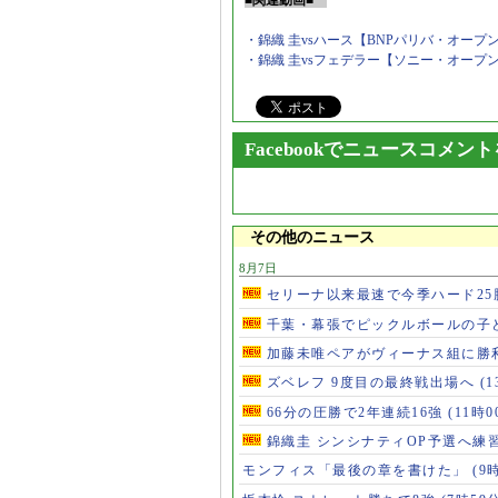
■関連動画■
・錦織 圭vsハース【BNPパリバ・オープ
・錦織 圭vsフェデラー【ソニー・オープ
Facebookでニュースコメン
その他のニュース
8月7日
セリーナ以来最速で今季ハード2
千葉・幕張でピックルボールの子
加藤未唯ペアがヴィーナス組に勝
ズベレフ 9度目の最終戦出場へ
(
66分の圧勝で2年連続16強
(11時0
錦織圭 シンシナティOP予選へ練
モンフィス「最後の章を書けた」
(9