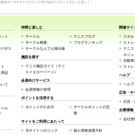
の総合ポータルサイトのテニス365であなたのテニスをもっと楽しく！
仲間と楽しむ
関連サイ
ガット
サークル
テニスブログ
スポルト
サークル検索
ブログランキング
ストレ
ード/ポス
サークルなんでも掲示板
テニス
ルジュ
施設を探す
自動車
テニス施設ガイド（テニ
ット
ストレ
スイエローページ）
ス用品
ヘルプ
会員向けサービス
ヘルプ
ついて
会員情報の管理
広告・サ
ポイントを活用する
広告・
ポイントのため方
サークルポイントの交
ュール
企業情報
換
ブ
会社情
サイトをご利用にあたって
当サイトへのリンク
個人情報保護方針