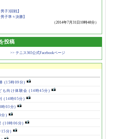
ン男子3回戦】
ン男子準々決勝】
（2014年7月31日10時48分）
トを投稿
>> テニス365公式Facebookページ
5勝
(15時09分)
ども向け体験会
(14時45分)
利
(14時05分)
13時03分)
0分)
習
(10時06分)
時15分)