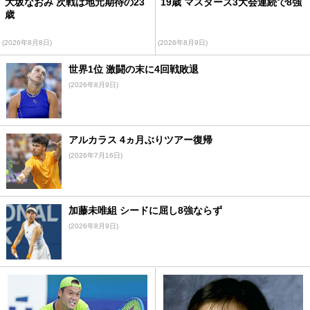
大坂なおみ 次戦は地元期待の23
19歳 マスターズ3大会連続で8強
歳
(2026年8月8日)
(2026年8月9日)
世界1位 激闘の末に4回戦敗退
(2026年8月9日)
アルカラス 4ヵ月ぶりツアー復帰
(2026年7月16日)
加藤未唯組 シードに屈し8強ならず
(2026年8月9日)