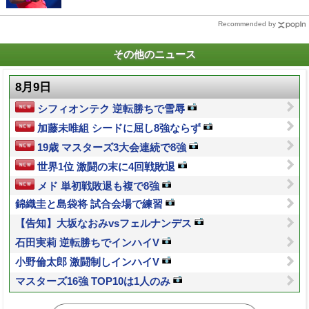
Recommended by
その他のニュース
8月9日
シフィオンテク 逆転勝ちで雪辱
加藤未唯組 シードに屈し8強ならず
19歳 マスターズ3大会連続で8強
世界1位 激闘の末に4回戦敗退
メド 単初戦敗退も複で8強
錦織圭と島袋将 試合会場で練習
【告知】大坂なおみvsフェルナンデス
石田実莉 逆転勝ちでインハイV
小野倫太郎 激闘制しインハイV
マスターズ16強 TOP10は1人のみ