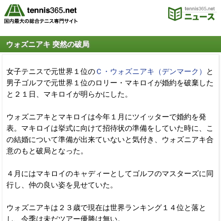
ウォズニアキ 突然の破局
女子テニスで元世界１位の
Ｃ・ウォズニアキ（デンマーク）
と
男子ゴルフで元世界１位のロリー・マキロイが婚約を破棄した
と２１日、マキロイが明らかにした。
ウォズニアキとマキロイは今年１月にツイッターで婚約を発
表。マキロイは挙式に向けて招待状の準備をしていた時に、こ
の結婚について準備が出来ていないと気付き、ウォズニアキ合
意のもと破局となった。
４月にはマキロイのキャディーとしてゴルフのマスターズに同
行し、仲の良い姿を見せていた。
ウォズニアキは２３歳で現在は世界ランキング１４位と落と
し、今季は未だツアー優勝は無い。