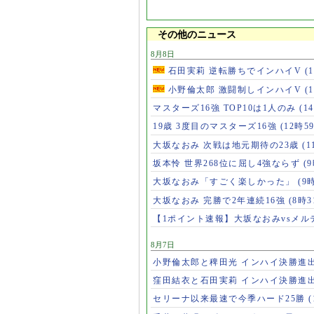
その他のニュース
8月8日
石田実莉 逆転勝ちでインハイV
(
小野倫太郎 激闘制しインハイV
(
マスターズ16強 TOP10は1人のみ
(1
19歳 3度目のマスターズ16強
(12時5
大坂なおみ 次戦は地元期待の23歳
(1
坂本怜 世界268位に屈し4強ならず
(
大坂なおみ「すごく楽しかった」
(9
大坂なおみ 完勝で2年連続16強
(8時3
【1ポイント速報】大坂なおみvsメ
8月7日
小野倫太郎と稗田光 インハイ決勝進
窪田結衣と石田実莉 インハイ決勝進
セリーナ以来最速で今季ハード25勝