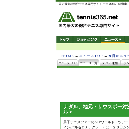
- 国内最大の総合テニス専門サイト テニス365 -
→
→
HOME
ニュースTOP
今日のニュ
ナダル、地元・サウスポー対
ル＞
男子テニスツアーのATPワールド・ツア
イン/バルセロナ、クレー）は、２３日シ