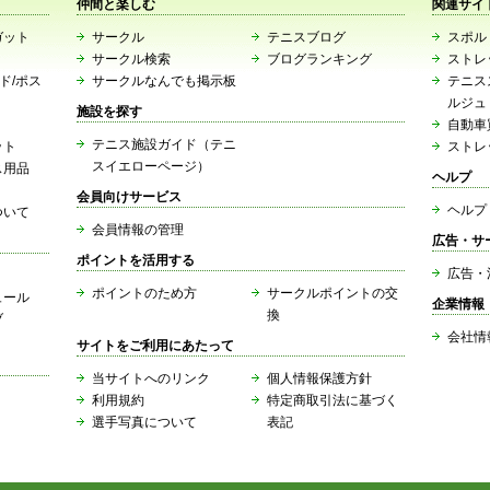
仲間と楽しむ
関連サイ
ガット
サークル
テニスブログ
スポルト
サークル検索
ブログランキング
ストレ
ード/ポス
サークルなんでも掲示板
テニス
ルジュ
施設を探す
自動車
テニス施設ガイド（テニ
ット
ストレ
スイエローページ）
ス用品
ヘルプ
会員向けサービス
ヘルプ
ついて
会員情報の管理
広告・サ
ポイントを活用する
広告・
ポイントのため方
サークルポイントの交
ュール
企業情報
換
ブ
会社情
サイトをご利用にあたって
当サイトへのリンク
個人情報保護方針
利用規約
特定商取引法に基づく
選手写真について
表記