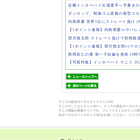
近畿インターハイ出場選手へ手書き
ダンロップ、制振ゴム搭載の新型スカ
内島萌夏 世界1位にストレート負け
(
【1ポイント速報】内島萌夏vsサバレ
望月慎太郎 ストレート負けで初戦敗
【1ポイント速報】望月慎太郎vsマ
西岡良仁の妻 第一子妊娠を発表
(6時
【写真特集】インターハイ テニス 202
テニスの総合ポータルサイトテニス365
テニスのことならテニス365へ。テニスの総合ポータル
テニス情報の検索サイトです。プレイスタイルやテニス歴
合ポータルサイトのテニス365をお使いください。テニス