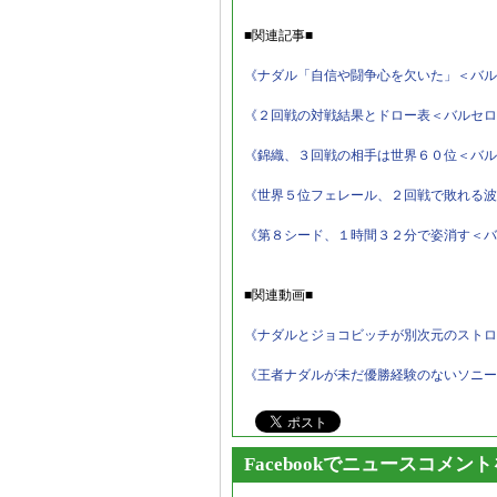
■関連記事■
《ナダル「自信や闘争心を欠いた」＜バル
《２回戦の対戦結果とドロー表＜バルセロ
《錦織、３回戦の相手は世界６０位＜バル
《世界５位フェレール、２回戦で敗れる波
《第８シード、１時間３２分で姿消す＜バ
■関連動画■
《ナダルとジョコビッチが別次元のストロ
《王者ナダルが未だ優勝経験のないソニー
Facebookでニュースコメン