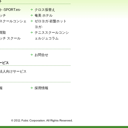
ト
-SPORT.es-
クロス張替え
ッチ
奄美 ホテル
スクールコンシェ
ゼロヨガ-岩盤ホット
ヨガ-
買取
テニススクールコンシ
ッチ スクール
ェルジュコラム
お問合せ
ービス
法人向けサービス
報
採用情報
© 2011 Fubic Corporation. All Rights Reserved.