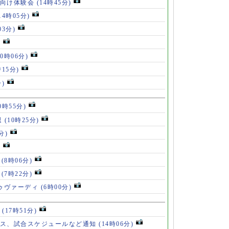
も向け体験会
(14時45分)
14時05分)
03分)
)
10時06分)
時15分)
分)
0時55分)
退
(10時25分)
分)
)
」
(8時06分)
破
(7時22分)
ドゥヴァーディ
(6時00分)
」
(17時51分)
ース、試合スケジュールなど通知
(14時06分)