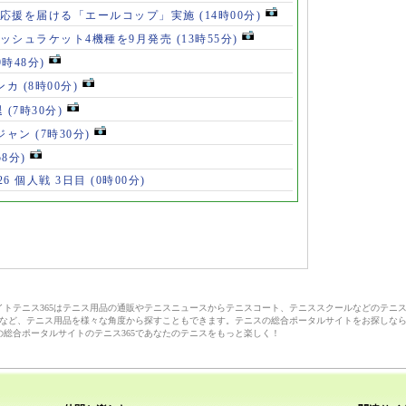
の応援を届ける「エールコップ」実施
(14時00分)
ッシュラケット4機種を9月発売
(13時55分)
9時48分)
ンカ
(8時00分)
退
(7時30分)
ロジャン
(7時30分)
58分)
6 個人戦 3日目
(0時00分)
サイトテニス365はテニス用品の通販やテニスニュースからテニスコート、テニススクールなどのテニ
など、テニス用品を様々な角度から探すこともできます。テニスの総合ポータルサイトをお探しな
の総合ポータルサイトのテニス365であなたのテニスをもっと楽しく！