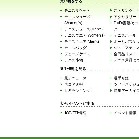
買い物をする
テニスラケット
ストリング、
テニスシューズ
アクセサリー
(Women's)
DVD/書籍/カ
テニスシューズ(Men's)
ター
テニスウエア(Women's)
テニスボール
テニスウエア(Men's)
ボールバスケ
テニスバッグ
ジュニアテニ
シューズケース
全商品リスト
テニス小物
テニス用品に
選手情報を見る
最新ニュース
選手名鑑
スコア速報
ツアースケジ
世界ランキング
特集アーカイ
大会/イベントに出る
JOP/JTT情報
イベント情報