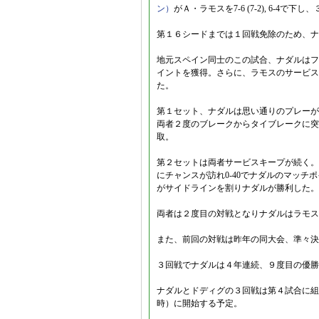
ン）
がＡ・ラモスを7-6 (7-2), 6-4で
第１６シードまでは１回戦免除のため、ナ
地元スペイン同士のこの試合、ナダルはフ
イントを獲得。さらに、ラモスのサービス
た。
第１セット、ナダルは思い通りのプレーが
両者２度のブレークからタイブレークに突
取。
第２セットは両者サービスキープが続く。
にチャンスが訪れ0-40でナダルのマッ
がサイドラインを割りナダルが勝利した。
両者は２度目の対戦となりナダルはラモス
また、前回の対戦は昨年の同大会、準々決
３回戦でナダルは４年連続、９度目の優勝
ナダルとドディグの３回戦は第４試合に組
時）に開始する予定。