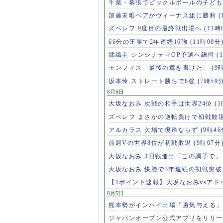
千葉・幕張でピックルボールの子ど
加藤未唯ペアがヴィーナス組に勝利
(
ズベレフ 9度目の最終戦出場へ
(13時
66分の圧勝で2年連続16強
(11時00分
錦織圭 シンシナティOP予選へ練習
(
モンフィス「最後の章を書けた」
(9
坂本怜 ストレート勝ちで8強
(7時59
8月6日
大坂なおみ 次戦の相手は世界24位
(1
ズベレフ まさかの逆転負けで初戦敗
アルカラス 欠場で復帰ならず
(9時46
前週Vの世界8位が初戦敗退
(9時07分
大坂なおみ 3回戦進出「この調子で
大坂なおみ 快勝で3年連続の初戦突
【1ポイント速報】大坂なおみvsア
8月5日
熊本勢がインハイ出場「勇気与える
ジャパンオープン公式アプリをリリ