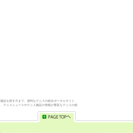
ス施設を探す方まで、便利なテニスの総合ポータルサイト、
ら、テニスニュースやテニス施設の情報が豊富なテニスの総