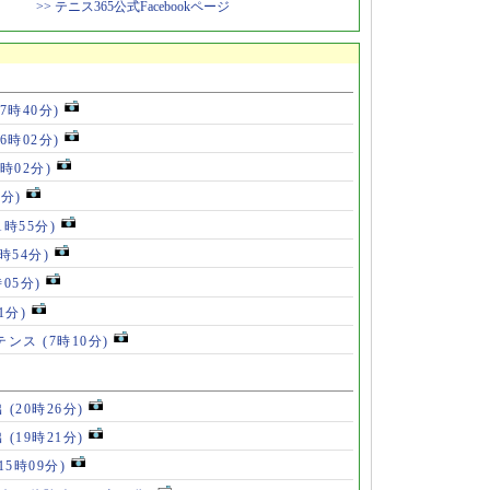
>> テニス365公式Facebookページ
17時40分)
16時02分)
4時02分)
9分)
1時55分)
9時54分)
時05分)
1分)
ルテンス
(7時10分)
出
(20時26分)
出
(19時21分)
(15時09分)