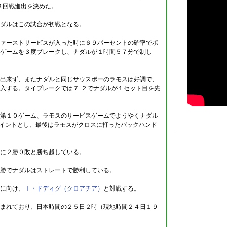
下し、３回戦進出を決めた。
ダルはこの試合が初戦となる。
ァーストサービスが入った時に６９パーセントの確率でポ
ゲームを３度ブレークし、ナダルが１時間５７分で制し
出来ず、またナダルと同じサウスポーのラモスは好調で、
入する。タイブレークでは７-２でナダルが１セット目を先
第１０ゲーム、ラモスのサービスゲームでようやくナダル
チポイントとし、最後はラモスがクロスに打ったバックハンド
に２勝０敗と勝ち越している。
勝でナダルはストレートで勝利している。
に向け、
Ｉ・ドディグ（クロアチア）
と対戦する。
まれており、日本時間の２５日２時（現地時間２４日１９