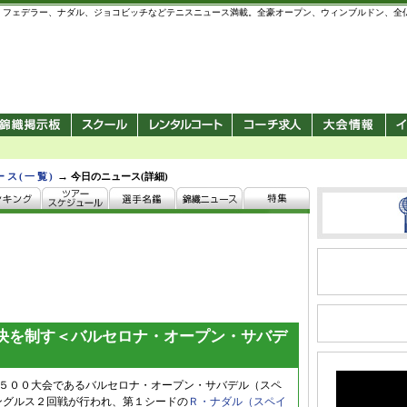
 錦織圭、フェデラー、ナダル、ジョコビッチなどテニスニュース満載。全豪オープン、ウィンブルドン、
→
ース(一覧)
今日のニュース(詳細)
決を制す＜バルセロナ・オープン・サバデ
ー５００大会であるバルセロナ・オープン・サバデル（スペ
ングルス２回戦が行われ、第１シードの
Ｒ・ナダル（スペイ