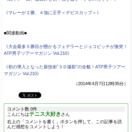
《マレーが２勝、４強に王手＜デビスカップ＞》
■関連動画■
《大会最多５勝目が懸かるフェデラーとジョコビッチが激突！
ATP男子ツアーマガジン Vol.210》
《初の導入となった新技術"３Ｄ撮影"の全貌！ATP男子ツアー
マガジン Vol.210》
（2014年4月7日12時35分）
コメント数 0件
テニス大好き
こんにちは
さん
右上の「コメントを書く」ボタンを押して、この記事を読
んだ感想をコメントしよう！