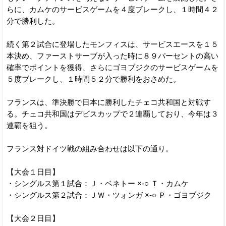
らに、カムケのサービスゲームを４度ブレークし、１時間４２
分で勝利した。
続く第２試合に登場したモンフィスは、サービスエースを１５
本決め、ファーストサーブが入った時に８９パーセントの高い
確率でポイントを獲得、さらにゴヨブジクのサービスゲームを
５度ブレークし、１時間５２分で勝利をおさめた。
フランスは、準決勝で日本に勝利したチェコ共和国と対戦す
る。チェコ共和国はデビスカップで２連覇しており、今年は３
連覇を狙う。
フランス対ドイツ戦の組み合わせは以下の通り。
【大会１日目】
・シングルス第１試合：Ｊ・ベネトー ×-○ Ｔ・カムケ
・シングルス第２試合：ＪＷ・ツォンガ ×-○ Ｐ・ゴヨブジク
【大会２日目】