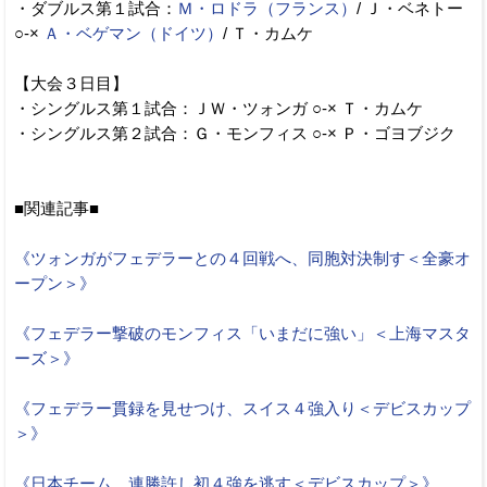
・ダブルス第１試合：
Ｍ・ロドラ（フランス）
/ Ｊ・ベネトー
○-×
Ａ・ベゲマン（ドイツ）
/ Ｔ・カムケ
【大会３日目】
・シングルス第１試合：ＪＷ・ツォンガ ○-× Ｔ・カムケ
・シングルス第２試合：Ｇ・モンフィス ○-× Ｐ・ゴヨブジク
■関連記事■
《ツォンガがフェデラーとの４回戦へ、同胞対決制す＜全豪オ
ープン＞》
《フェデラー撃破のモンフィス「いまだに強い」＜上海マスタ
ーズ＞》
《フェデラー貫録を見せつけ、スイス４強入り＜デビスカップ
＞》
《日本チーム、連勝許し初４強を逃す＜デビスカップ＞》