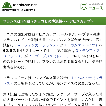
フランスは３V狙うチェコとの準決勝へ＜デビスカップ＞
テニスの国別対抗戦デビスカップ ワールドグループ準々決勝
フランス対ドイツ戦は６日、シングルス２試合が行われ、第１
試合に
ＪＷ・ツォンガ（フランス）
が
Ｔ・カムケ（ドイツ）
を
6-3, 6-2, 6-4のストレートで下し、第２試合は
Ｇ・モンフィス
（フランス）
が
Ｐ・ゴヨブジク（ドイツ）
に6-1, 7-6 (7-0), 6-2
のストレートで勝利し、フランスは通算３勝２敗とし、準決勝
進出を決めた。
フランスチームは、シングルス第２試合に
Ｊ・ベネトー（フラ
ンス）
の出場を予定していたが、モンフィスに変更となった。
第１試合に登場したツォンガは、ファーストサーブが入った時
に８６パーセントの高い確率でポイントを獲得、カムケに１度
もブレークチャンスを与えないサービスゲームを展開した。さ