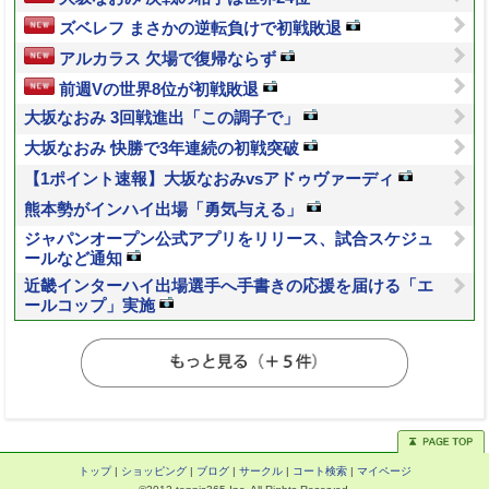
ズベレフ まさかの逆転負けで初戦敗退
アルカラス 欠場で復帰ならず
前週Vの世界8位が初戦敗退
大坂なおみ 3回戦進出「この調子で」
大坂なおみ 快勝で3年連続の初戦突破
【1ポイント速報】大坂なおみvsアドゥヴァーディ
熊本勢がインハイ出場「勇気与える」
ジャパンオープン公式アプリをリリース、試合スケジュ
ールなど通知
近畿インターハイ出場選手へ手書きの応援を届ける「エ
ールコップ」実施
トップ
|
ショッピング
|
ブログ
|
サークル
|
コート検索
|
マイページ