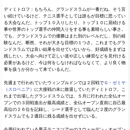
ディミトロフ：もちろん、グランドスラムが一番だね。そう言
い続けているけど、テニス選手としては誰もが目標に思ってい
る大会なんだ。トップ１０入りしたり、トップ１０に居続ける
事や世界のトップ選手の仲間入りをする事も素晴らしい事さ。
でも、グランドスラムでの優勝はまた別のレベルだし、別の経
験なんだ。断然、それが大きな目標の１つさ。これまでもグラ
ンドスラムでは良い結果を出せていないから、好成績をまずは
残したい。大会へ向けて正しい道や正しい練習などを見付ける
必要があるけど、今は何をしなければならなくて、より良く物
事を扱うか分かって来ているんだ。
先週まで行われていたウィンブルドンでは２回戦で
Ｇ・ゼミヤ
（スロベニア）
に大接戦の末に敗退していたディミトロフ。こ
れまで出場したグランドスラムでは、５月に行われた全仏オー
プンでの３回戦進出が最高成績と、全仏オープン直前に自己最
高位の２６位を記録し、シード選手として臨んだ２度のグラン
ドスラムでも２週目に残る成績を出せずにいる。
今週行われている男子テニスツアーのスウェーデン・オープン