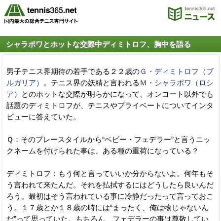
シャラポワとホットな交際中ディミトロフ、胸中を語る
男子テニス界期待の若手である２２歳の
Ｇ・ディミトロフ（ブ
ルガリア）
。テニス界の妖精と言われる
Ｍ・シャラポワ（ロシ
ア）
とのホットな交際が明らかになって、オンコート以外でも
話題のディミトロフが、テニスやプライベートについてインタ
ビューに答えていた。
Ｑ：そのプレースタイルから“ベビー・フェデラー”と言うニッ
クネームを付けられた事は、ある種の重荷になっている？
ディミトロフ：もう何と言っていいか分からないよ。何年もそ
う言われて来たんだ。それを払拭するにはどうしたら良いんだ
ろう。最初はそう言われている事に冷静だったって言っておこ
う。１７歳とか１８歳の時には“まったく、俺は物じゃないん
だ”って思っていた。もちろん、フェデラーの事は尊敬してい