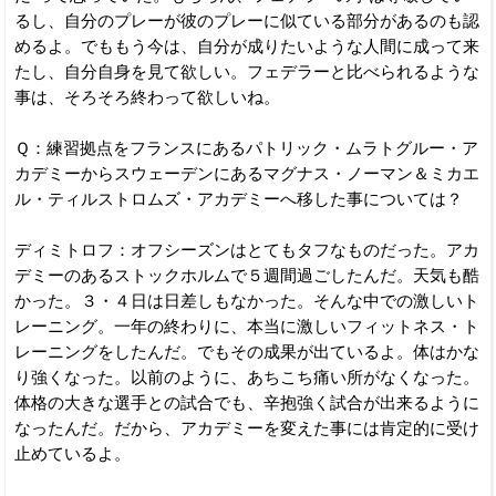
るし、自分のプレーが彼のプレーに似ている部分があるのも認
めるよ。でももう今は、自分が成りたいような人間に成って来
たし、自分自身を見て欲しい。フェデラーと比べられるような
事は、そろそろ終わって欲しいね。
Ｑ：練習拠点をフランスにあるパトリック・ムラトグルー・ア
カデミーからスウェーデンにあるマグナス・ノーマン＆ミカエ
ル・ティルストロムズ・アカデミーへ移した事については？
ディミトロフ：オフシーズンはとてもタフなものだった。アカ
デミーのあるストックホルムで５週間過ごしたんだ。天気も酷
かった。３・４日は日差しもなかった。そんな中での激しいト
レーニング。一年の終わりに、本当に激しいフィットネス・ト
レーニングをしたんだ。でもその成果が出ているよ。体はかな
り強くなった。以前のように、あちこち痛い所がなくなった。
体格の大きな選手との試合でも、辛抱強く試合が出来るように
なったんだ。だから、アカデミーを変えた事には肯定的に受け
止めているよ。