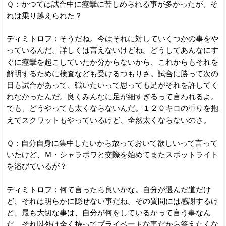
Ｑ：かつては試合中に痙攣に苦しめられる事が多かったが、そ
れは乗り越えられた？
ディミトロフ：そうだね。今はそれに対していくつかの事をや
っているんだ。詳しくは言えないけどね。どうしてあんなにす
ぐに痙攣を起こしていたか分からないから、これからもそれを
解明するために検査なども受けるつもりさ。試合に勝って次の
日も試合があって、戦いたいって思っても足がそれを許してく
れなかったんだ。良くみんなに足が細すぎるって言われるよ。
でも、どうやっても太くならないんだ。１２０キロの重りを抱
えてスクワットもやっているけど、全然太くならないのさ。
Ｑ：自分自身に集中したいから放っておいて欲しいって言って
いたけど、Ｍ・シャラポワと交際を始めてまたスポットライト
を浴びているが？
ディミトロフ：何て言ったら良いかな。自分が選んだ道だけ
ど、それは明らかに隠せない事だね。その質問には感謝するけ
ど、最も大切な事は、自分が何をしているかって言う事なん
だ。それ以外は全く持ってプライベートな事だから答えたくな