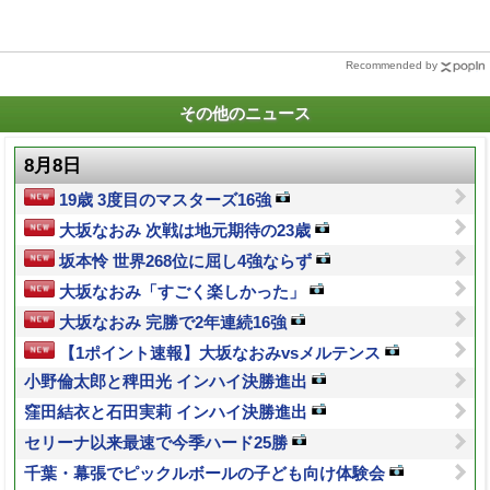
Recommended by
その他のニュース
8月8日
19歳 3度目のマスターズ16強
大坂なおみ 次戦は地元期待の23歳
坂本怜 世界268位に屈し4強ならず
大坂なおみ「すごく楽しかった」
大坂なおみ 完勝で2年連続16強
【1ポイント速報】大坂なおみvsメルテンス
小野倫太郎と稗田光 インハイ決勝進出
窪田結衣と石田実莉 インハイ決勝進出
セリーナ以来最速で今季ハード25勝
千葉・幕張でピックルボールの子ども向け体験会